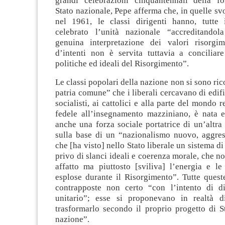
grandi celebrazioni cinquantennali della f
Stato nazionale, Pepe afferma che, in quelle svo
nel 1961, le classi dirigenti hanno, tutte i
celebrato l’unità nazionale “accreditando
genuina interpretazione dei valori risorgime
d’intenti non è servita tuttavia a conciliare
politiche ed ideali del Risorgimento”.
Le classi popolari della nazione non si sono ric
patria comune” che i liberali cercavano di edifi
socialisti, ai cattolici e alla parte del mondo 
fedele all’insegnamento mazziniano, è nata e
anche una forza sociale portatrice di un’altra c
sulla base di un “nazionalismo nuovo, aggres
che [ha visto] nello Stato liberale un sistema di
privo di slanci ideali e coerenza morale, che no
affatto ma piuttosto [sviliva] l’energia e le
esplose durante il Risorgimento”. Tutte quest
contrapposte non certo “con l’intento di dis
unitario”; esse si proponevano in realtà d
trasformarlo secondo il proprio progetto di S
nazione”.