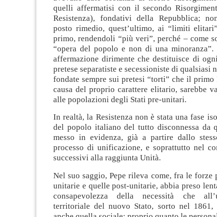
quelli affermatisi con il secondo Risorgiment
Resistenza), fondativi della Repubblica; no
posto rimedio, quest’ultimo, ai “limiti elitari
primo, rendendoli “più veri”, perché – come s
“opera del popolo e non di una minoranza”. S
affermazione dirimente che destituisce di ogn
pretese separatiste e secessioniste di qualsiasi n
fondate sempre sui pretesi “torti” che il primo
causa del proprio carattere elitario, sarebbe v
alle popolazioni degli Stati pre-unitari.
In realtà, la Resistenza non è stata una fase iso
del popolo italiano del tutto disconnessa da 
messo in evidenza, già a partire dallo stess
processo di unificazione, e soprattutto nel c
successivi alla raggiunta Unità.
Nel suo saggio, Pepe rileva come, fra le forze p
unitarie e quelle post-unitarie, abbia preso len
consapevolezza della necessità che all’u
territoriale del nuovo Stato, sorto nel 1861,
anche quella sociale; proprio quanto le personal