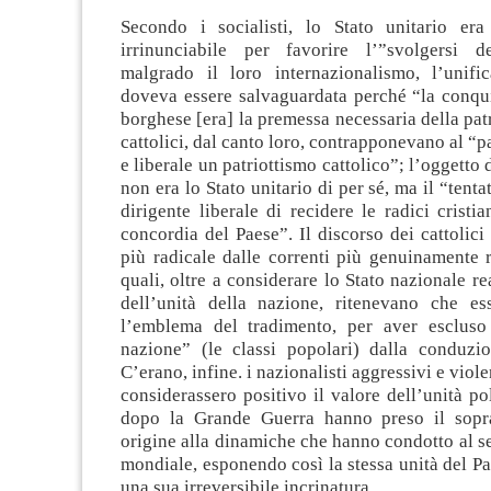
Secondo i socialisti, lo Stato unitario er
irrinunciabile per favorire l’”svolgersi d
malgrado il loro internazionalismo, l’unific
doveva essere salvaguardata perché “la conqui
borghese [era] la premessa necessaria della patr
cattolici, dal canto loro, contrapponevano al “p
e liberale un patriottismo cattolico”; l’oggetto d
non era lo Stato unitario di per sé, ma il “tenta
dirigente liberale di recidere le radici cristia
concordia del Paese”. Il discorso dei cattolici
più radicale dalle correnti più genuinamente 
quali, oltre a considerare lo Stato nazionale re
dell’unità della nazione, ritenevano che e
l’emblema del tradimento, per aver escluso
nazione” (le classi popolari) dalla conduzio
C’erano, infine. i nazionalisti aggressivi e viol
considerassero positivo il valore dell’unità pol
dopo la Grande Guerra hanno preso il sopr
origine alla dinamiche che hanno condotto al s
mondiale, esponendo così la stessa unità del Pae
una sua irreversibile incrinatura.