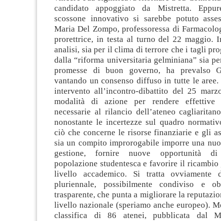
candidato appoggiato da Mistretta. Eppur
scossone innovativo si sarebbe potuto asse
Maria Del Zompo, professoressa di Farmacologi
prorettrice, in testa al turno del 22 maggio. 
analisi, sia per il clima di terrore che i tagli pr
dalla “riforma universitaria gelminiana” sia pe
promesse di buon governo, ha prevalso G
vantando un consenso diffuso in tutte le aree
intervento all’incontro-dibattito del 25 marz
modalità di azione per rendere effettive 
necessarie al rilancio dell’ateneo cagliarita
nonostante le incertezze sul quadro normativ
ciò che concerne le risorse finanziarie e gli as
sia un compito improrogabile imporre una nuov
gestione, fornire nuove opportunità di 
popolazione studentesca e favorire il ricambio
livello accademico. Si tratta ovviamente 
pluriennale, possibilmente condiviso e obb
trasparente, che punta a migliorare la reputazio
livello nazionale (speriamo anche europeo). M
classifica di 86 atenei, pubblicata dal M