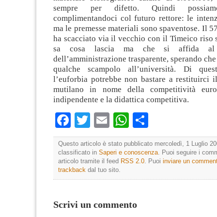
sempre per difetto. Quindi possiam
complimentandoci col futuro rettore: le inten
ma le premesse materiali sono spaventose. Il 57
ha scacciato via il vecchio con il Timeico riso 
sa cosa lascia ma che si affida al
dell’amministrazione trasparente, sperando che 
qualche scampolo all’università. Di que
l’euforbia potrebbe non bastare a restituirci i
mutilano in nome della competitività euro
indipendente e la didattica competitiva.
Facebook
Twitter
Email
WhatsApp
Condividi
Questo articolo è stato pubblicato mercoledì, 1 Luglio 20
classificato in
Saperi e conoscenza
. Puoi seguire i com
articolo tramite il feed
RSS 2.0
. Puoi
inviare un commen
trackback
dal tuo sito.
Scrivi un commento