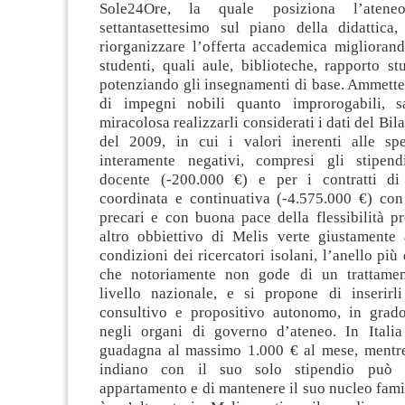
Sole24Ore, la quale posiziona l’atene
settantasettesimo sul piano della didattica
riorganizzare l’offerta accademica migliorand
studenti, quali aule, biblioteche, rapporto st
potenziando gli insegnamenti di base. Ammetten
di impegni nobili quanto improrogabili, s
miracolosa realizzarli considerati i dati del Bi
del 2009, in cui i valori inerenti alle sp
interamente negativi, compresi gli stipend
docente (-200.000 €) e per i contratti di 
coordinata e continuativa (-4.575.000 €) con 
precari e con buona pace della flessibilità p
altro obbiettivo di Melis verte giustamente 
condizioni dei ricercatori isolani, l’anello più
che notoriamente non gode di un trattamen
livello nazionale, e si propone di inserir
consultivo e propositivo autonomo, in grado
negli organi di governo d’ateneo. In Italia
guadagna al massimo 1.000 € al mese, mentre
indiano con il suo solo stipendio può p
appartamento e di mantenere il suo nucleo fami