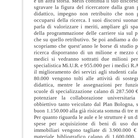
è un’altra storia. Melis continua il suo discor
sgravare la figura del ricercatore dalla gran 
didattico, impegno non retribuito che non 
occuparsi della ricerca. I suoi discorsi suon
parla di valorizzare i meriti, ampliare gli spa
della programmazione delle carriere sia sul p
che su quello retributivo. Se poi andiamo a d
scopriamo che quest’anno le borse di studio pe
ricerca disporranno di un milione e mezzo 
medici si vedranno sottratti due milioni pe
specialistica Mi.U.R. e 955.000 per i medici R.A
il miglioramento dei servizi agli studenti cal
80.000 vengono tolti alle attività di sosteg
didattica, mentre le assegnazioni per funz
scuole di specializzazione calano di 287.500 
potenziare la collaborazione universitaria 
obbiettivo tanto veicolato dal Plan Bologna, 
buon 1.150.000 alla già risicata somma di tre 
Per quanto riguarda le aule e le strutture è un di
spese per acquisizione di beni di uso du
immobiliari vengono tagliate di 3.900.000 € 
materiale bibliografico calano di 1.600.000,