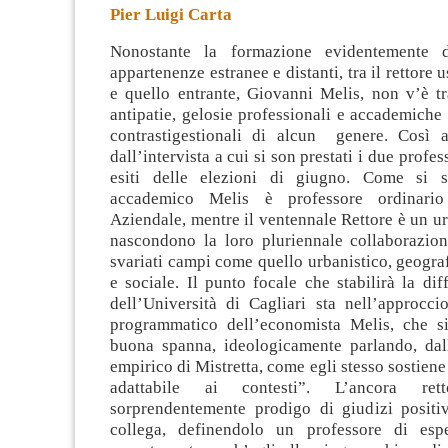
Pier Luigi Carta
Nonostante la formazione evidentemente d
appartenenze estranee e distanti, tra il rettore 
e quello entrante, Giovanni Melis, non v’è tr
antipatie, gelosie professionali e accademich
contrasti
gestionali di alcun genere. Così a
dall’intervista a cui si son prestati i due profes
esiti delle elezioni di giugno. Come si 
accademico Melis è professore ordinari
Aziendale, mentre il ventennale Rettore è un u
nascondono la loro pluriennale collaborazione
svariati campi come quello urbanistico, geogr
e sociale. Il punto focale che stabilirà la dif
dell’Università di Cagliari sta nell’approcci
programmatico dell’economista Melis, che s
buona spanna, ideologicamente parlando, dal
empirico di Mistretta, come egli stesso sostie
adattabile ai contesti”. L’ancora re
sorprendentemente prodigo di giudizi positiv
collega, definendolo un professore di espe