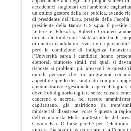
appartenente anch’egli alla pingue schiera di 
accademici stagionati dell’ambiente cagliarita
un ottimo gestore della res publica, avendo ric
di presidente dell’Ersu, preside della Facolt
presidente della Banca CIS s.p.a. Il preside 
Lettere e Filosofia, Roberto Coroneo amme
tornata elettorale non è stata affatto facile, in q
di quattro candidature rivestite da personalità
però la condizione di indigenza finanziari
l’Università sarda i candidati hanno prese
elettorali piuttosto simili, nei quali si dav
risposte ai problemi più pressanti. A questo r
quindi pensare che tra programmi comuni
appetibile quello del candidato con più compe
amministrativo e gestionale, capace di tagliare
dove è obbligatorio tagliare senza causare emorr
cancrene e necrosi nel tessuto amministrat
cagliaritano, già malridotto da trent’ann
ministeriali disastrose. Forse è questa la ragio
dell’economista Melis piuttosto che del pres
Gavino Faa. O forse perché per l’elettorato
vincere Faa significava ritornare a su Connottu,