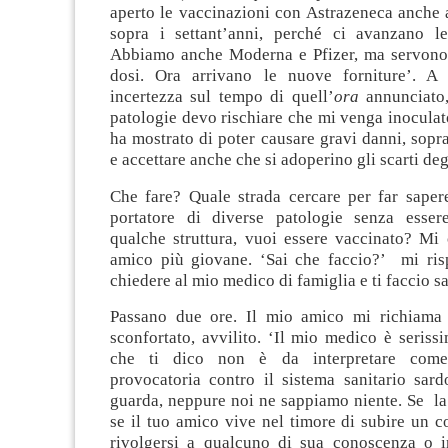
aperto le vaccinazioni con Astrazeneca anche a
sopra i settant’anni, perché ci avanzano le 
Abbiamo anche Moderna e Pfizer, ma servono
dosi. Ora arrivano le nuove forniture’. A 
incertezza sul tempo di quell’
ora
annunciato
patologie devo rischiare che mi venga inoculat
ha mostrato di poter causare gravi danni, sopra
e accettare anche che si adoperino gli scarti degl
Che fare? Quale strada cercare per far saper
portatore di diverse patologie senza esser
qualche struttura, vuoi essere vaccinato? Mi
amico più giovane. ‘Sai che faccio?’ mi ri
chiedere al mio medico di famiglia e ti faccio s
Passano due ore. Il mio amico mi richiama 
sconfortato, avvilito. ‘Il mio medico è seriss
che ti dico non è da interpretare com
provocatoria contro il sistema sanitario sard
guarda, neppure noi ne sappiamo niente. Se la
se il tuo amico vive nel timore di subire un co
rivolgersi a qualcuno di sua conoscenza o 