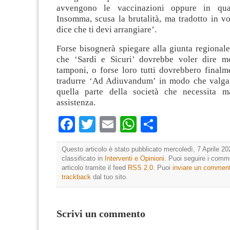
avvengono le vaccinazioni oppure in qua
Insomma, scusa la brutalità, ma tradotto in v
dice che ti devi arrangiare’.
Forse bisognerà spiegare alla giunta regionale
che ‘Sardi e Sicuri’ dovrebbe voler dire m
tamponi, o forse loro tutti dovrebbero finalm
tradurre ‘Ad Adiuvandum’ in modo che valga 
quella parte della società che necessita m
assistenza.
Facebook
Twitter
Email
WhatsApp
Condividi
Questo articolo è stato pubblicato mercoledì, 7 Aprile 20
classificato in
Interventi e Opinioni
. Puoi seguire i comm
articolo tramite il feed
RSS 2.0
. Puoi
inviare un commen
trackback
dal tuo sito.
Scrivi un commento