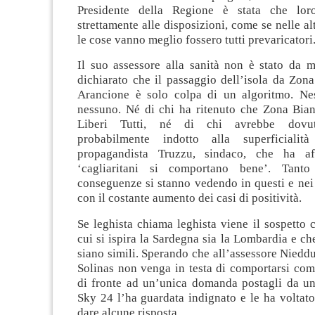
Presidente della Regione è stata che lor
strettamente alle disposizioni, come se nelle al
le cose vanno meglio fossero tutti prevaricatori
Il suo assessore alla sanità non è stato da
dichiarato che il passaggio dell’isola da Zon
Arancione è solo colpa di un algoritmo. Ne
nessuno. Né di chi ha ritenuto che Zona Bian
Liberi Tutti, né di chi avrebbe dovuto
probabilmente indotto alla superficialità 
propagandista Truzzu, sindaco, che ha a
‘cagliaritani si comportano bene’. Tant
conseguenze si stanno vedendo in questi e nei
con il costante aumento dei casi di positività.
Se leghista chiama leghista viene il sospetto 
cui si ispira la Sardegna sia la Lombardia e che
siano simili. Sperando che all’assessore Nieddu
Solinas non venga in testa di comportarsi com
di fronte ad un’unica domanda postagli da una
Sky 24 l’ha guardata indignato e le ha voltato
dare alcune risposta.