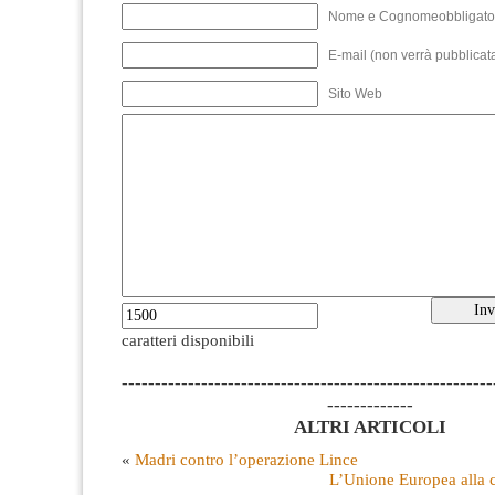
Nome e Cognomeobbligato
E-mail (non verrà pubblicata
Sito Web
caratteri disponibili
--------------------------------------------------------
-------------
ALTRI ARTICOLI
«
Madri contro l’operazione Lince
L’Unione Europea alla c