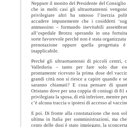
Neppure il monito del Presidente del Consiglio 
che in molti casi gli ultraottantenni vengono
privilegiare altri ha smosso l’inerzia pol
accadere impunemente che i cosiddetti ‘sogge
ammassino – formando inevitabili assembram
all’ospedale Brotzu sperando in una fortuit
sorte favorevole perché non è stata organizzata
prenotazione oppure quella progettata è
inapplicabile.
Perché gli ultraottantenni di piccoli centri,
Valledoria – tanto per fare solo due e
prontamente ricevuto la prima dose del vaccin
grandi città non si riesce a capire quando e se
saranno chiamati? E cosa pensare di quan
Oristano dove per una coppia di coniugi di 81 e
privilegiata la sposa, di età inferiore, mentre pe
c’è alcuna traccia o ipotesi di accesso al vacci
E poi. Di fronte alla constatazione che non so
ultima in Italia per somministrazioni, ma che
cento delle dosi è stato impiegato, la sconcerta