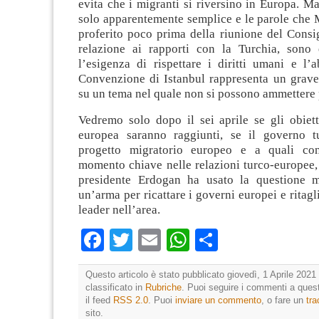
evita che i migranti si riversino in Europa. Ma
solo apparentemente semplice e le parole che 
proferito poco prima della riunione del Consi
relazione ai rapporti con la Turchia, sono 
l’esigenza di rispettare i diritti umani e l’
Convenzione di Istanbul rappresenta un grave 
su un tema nel quale non si possono ammettere 
Vedremo solo dopo il sei aprile se gli obiett
europea saranno raggiunti, se il governo t
progetto migratorio europeo e a quali con
momento chiave nelle relazioni turco-europee, 
presidente Erdogan ha usato la questione m
un’arma per ricattare i governi europei e ritagl
leader nell’area.
Facebook
Twitter
Email
WhatsApp
Condividi
Questo articolo è stato pubblicato giovedì, 1 Aprile 2021 
classificato in
Rubriche
. Puoi seguire i commenti a quest
il feed
RSS 2.0
. Puoi
inviare un commento
, o fare un
tr
sito.