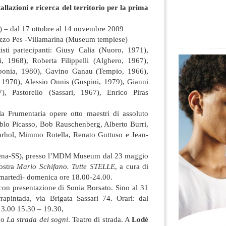
tallazioni e ricerca del territorio per la prima
) – dal 17 ottobre al 14 novembre 2009
zzo Pes -Villamarina (Museum templese)
isti partecipanti:
Giusy Calia (Nuoro, 1971),
, 1968), Roberta Filippelli (Alghero, 1967),
bonia, 1980), Gavino Ganau (Tempio, 1966),
 1970), Alessio Onnis (Guspini, 1979), Gianni
, Pastorello (Sassari, 1967), Enrico Piras
la Frumentaria opere otto maestri di assoluto
ablo Picasso, Bob Rauschenberg, Alberto Burri,
rhol, Mimmo Rotella, Renato Guttuso e Jean-
na-SS), presso l’MDM Museum dal 23 maggio
ostra
Mario Schifano. Tutte STELLE
, a cura di
artedì- domenica ore 18.00-24.00.
con presentazione di Sonia Borsato. Sino al 31
rrapintada, via Brigata Sassari 74. Orari: dal
 13.00 15.30 – 19.30,
lbo
La strada dei sogni
. Teatro di strada. A
Lodè