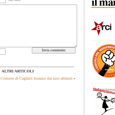
Sito Web
----------------------------------------------------------
ALTRI ARTICOLI
Comune di Cagliari: lontano dai suoi abitanti
»