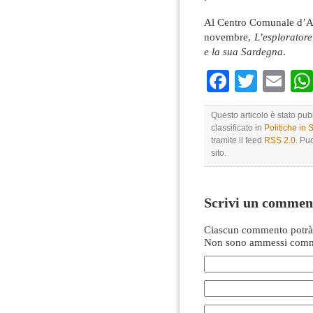
Al Centro Comunale d’Art
novembre,
L’esplorator
e la sua Sardegna
.
Faceboo
Twitte
Em
Questo articolo è stato pub
classificato in
Politiche in
tramite il feed
RSS 2.0
. Pu
sito.
Scrivi un commen
Ciascun commento potrà 
Non sono ammessi comme