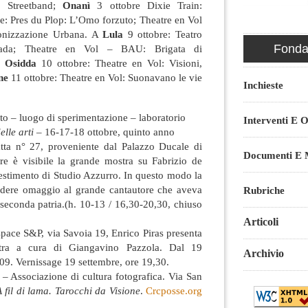
: Streetband;
Onanì
3 ottobre Dixie Train:
e: Pres du Plop: L’Omo forzuto; Theatre en Vol
onizzazione Urbana. A
Lula
9 ottobre: Teatro
Fondaz
trada; Theatre en Vol – BAU: Brigata di
.
Osidda
10 ottobre: Theatre en Vol: Visioni,
ne
11 ottobre: Theatre en Vol: Suonavano le vie
Inchieste
o – luogo di sperimentazione – laboratorio
Interventi E O
elle arti
– 16-17-18 ottobre, quinto anno
tta n° 27, proveniente dal Palazzo Ducale di
Documenti E M
re è visibile la grande mostra su Fabrizio de
estimento di Studio Azzurro. In questo modo la
ndere omaggio al grande cantautore che aveva
Rubriche
 seconda patria.(h. 10-13 / 16,30-20,30, chiuso
Articoli
Espace S&P, via Savoia 19, Enrico Piras presenta
tra a cura di Giangavino Pazzola. Dal 19
Archivio
009. Vernissage 19 settembre, ore 19,30.
– Associazione di cultura fotografica. Via San
 fil di lama. Tarocchi da Visione
.
Crcposse.org