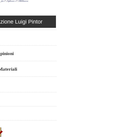
ione Luigi Pintor
pinioni
ateriali