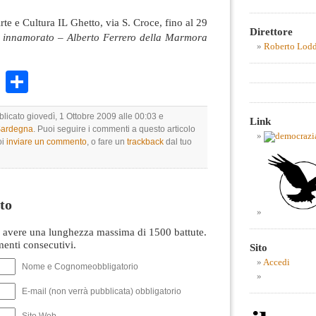
e e Cultura IL Ghetto, via S. Croce, fino al 29
Direttore
e innamorato – Alberto Ferrero della Marmora
Roberto Lod
k
r
ail
WhatsApp
Condividi
blicato giovedì, 1 Ottobre 2009 alle 00:03 e
Link
 Sardegna
. Puoi seguire i commenti a questo articolo
oi
inviare un commento
, o fare un
trackback
dal tuo
to
avere una lunghezza massima di 1500 battute.
nti consecutivi.
Sito
Accedi
Nome e Cognomeobbligatorio
E-mail (non verrà pubblicata) obbligatorio