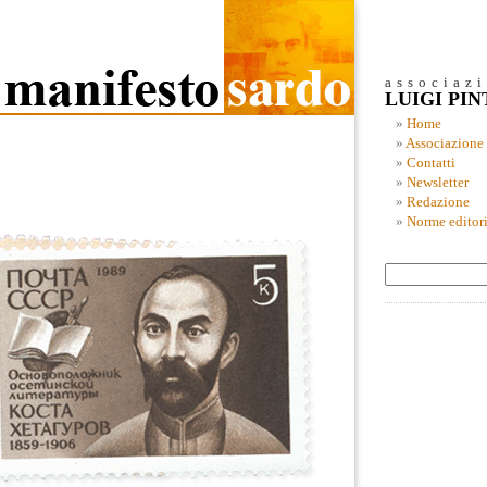
associaz
LUIGI PI
Home
Associazione
Contatti
Newsletter
Redazione
Norme editori