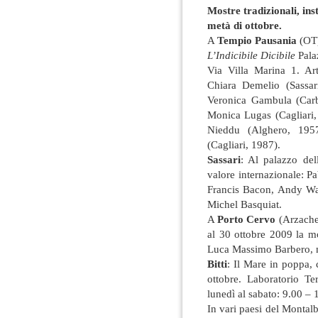
Mostre tradizionali, ins
metà di ottobre.
A
Tempio Pausania
(OT
L’Indicibile Dicibile
Pala
Via Villa Marina 1. Art
Chiara Demelio (Sassari
Veronica Gambula (Car
Monica Lugas (Cagliari,
Nieddu (Alghero, 1957)
(Cagliari, 1987).
Sassari
: Al palazzo del
valore internazionale: P
Francis Bacon, Andy Wa
Michel Basquiat.
A
Porto Cervo
(Arzache
al 30 ottobre 2009 la m
Luca Massimo Barbero, m
Bitti
: Il Mare in poppa, 
ottobre. Laboratorio Te
lunedì al sabato: 9.00 –
In vari paesi del Monta