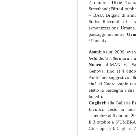
2 ottobre: Dixie Train
Streetband;
Bitti
4 ottobr
– BAU: Brigata di arm
Solis: Racconti di s
armonizzazione Urbana
paesaggi, memorie;
Oru
/ Phoenix.
Asuni:
Asuni 2009: event
festa della letteratura e d
Nuoro
: al MAN, via Sa
Genova, fino al 4 ottob
André nel suggestivo all
città di Nuoro vuole re
eletto la Sardegna a sua
lunedì).
Cagliari
: alla Galleria 
Erratici
, Testo in mos
settembre al 6 ottobre 2
Il 3 ottobre a S’UMBRA 
Giuseppe, 23. Cagliari,
A
.