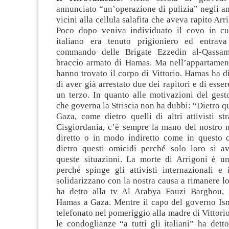
annunciato “un’operazione di pulizia” negli am
vicini alla cellula salafita che aveva rapito Arr
Poco dopo veniva individuato il covo in cu
italiano era tenuto prigioniero ed entrav
commando delle Brigate Ezzedin al-Qassam,
braccio armato di Hamas. Ma nell’appartame
hanno trovato il corpo di Vittorio. Hamas ha di
di aver già arrestato due dei rapitori e di esser
un terzo. In quanto alle motivazioni del gest
che governa la Striscia non ha dubbi: “Dietro q
Gaza, come dietro quelli di altri attivisti str
Cisgiordania, c’è sempre la mano del nostro
diretto o in modo indiretto come in questo c
dietro questi omicidi perché solo loro si a
queste situazioni. La morte di Arrigoni è u
perché spinge gli attivisti internazionali e 
solidarizzano con la nostra causa a rimanere l
ha detto alla tv Al Arabya Fouzi Barghou, 
Hamas a Gaza. Mentre il capo del governo Is
telefonato nel pomeriggio alla madre di Vittori
le condoglianze “a tutti gli italiani” ha dett