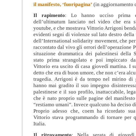
il manifesto, ‘fuoripagina’
(in aggiornamento c
Il rapimento
: Lo hanno ucciso prima d
dell’ultimatum lanciato nel video che era s
youtube, e che mostrava Vittorio Arrigoni benda
evidenti segni di violenze sul lato destro della t
dell’International solidarity movement,
che pe
raccontato dal vivo gli orrori dell’operazione 
situazione drammatica dei palestinesi della S
stato prima strangolato e poi impiccato dai
Vittorio era uscito di casa giovedì mattina. I 
detto che era di buon umore, che non c’era alcu
tragedia. Arrigoni è da tempo nel mirino di
hanno mai gradito il suo impegno disinteressa
palestinese e il suo profilo, inattaccabile, leg
che è nato proprio sulle pagine del manifesto
“restiamo umani”. Invece qualcuno ha deciso di “
Proprio adesso che, coem ha ricordato sua
Vittorio stava programmando di tornare per 
Italia.
Il ritrovamento
: Nella serata di gioved