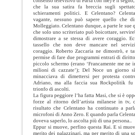
consenso televisivo di Parla con me) è il segno,
che la sua satira fa breccia sugli spettato
schieramenti politici. E Celentano? Celen
vagante, nessuno può sapere quello che dir
Molleggiato. Celentano dunque, a parte le sue qu
che solo uno scriteriato può boicottare, servire
dimostrare a se stessa di avere coraggio. Ec
tassello che non deve mancare nel servizi
coraggio. Roberto Zaccaria ne dimostrò, e ta
permise di fare due programmi entrati di diritto
piccolo schermo (erano ‘Francamente me ne in
milioni di cazzate’); Del Noce un giorno s
minacciava di dimettersi per protesta contr
Adriano, ma alla faccia sua Rockpolitik fu
trionfo di ascolti.
La figura peggiore l’ha fatta Masi, che si è opp
forze al ritorno dell’artista milanese in tv,
risultato che Celentano ha continuato a parla
microfoni di Anno Zero. E quando parla Celenta
doveva saperlo, lo ascolta più di una persona..
Eppur si muove, perfino questa Rai. E si muov
merito dei palazzinari, ma per merito di una so