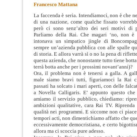
Francesco Mattana
La faccenda è seria. Intendiamoci, non è che ne
di una nazione, come qualche fissato vorrebbe
però ci sono senz’altro dei seri motivi di 
Parliamo della Rai. Che magari ‘no, non è
intonava un simpatico jingle di Boncompag
sempre un’azienda pubblica con alle spalle qu
di storia. E allora varrà sì o no la pena di riflett
questa azienda, che nonostante tutto tiene botta 
terrà botta anche per i prossimi novant’anni)?
Ora, il problema non è tenersi a galla. A gal
male siamo bravi tutti, figuriamoci la Rai 
passati ha solcato i mari aperti, con delle falca
a Novella Calligaris. E’ appunto questo che 
amiamo il servizio pubblico, chiediamo: ripre
ambizioni qualitative, cara Rai TV. Riprenda 
qualità nei programmi. E siccome non ci piace 
tempori acti, non dimentichiamo affatto che que
eccessivamente democristiana, e certo bigotti
allora ma ci scoccia pure adesso.