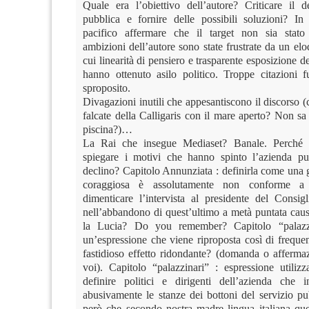
Quale era l’obiettivo dell’autore? Criticare il d
pubblica e fornire delle possibili soluzioni? I
pacifico affermare che il target non sia stato
ambizioni dell’autore sono state frustrate da un el
cui linearità di pensiero e trasparente esposizione d
hanno ottenuto asilo politico. Troppe citazioni 
sproposito.
Divagazioni inutili che appesantiscono il discorso (
falcate della Calligaris con il mare aperto? Non s
piscina?)…
La Rai che insegue Mediaset? Banale. Perché
spiegare i motivi che hanno spinto l’azienda pu
declino? Capitolo Annunziata : definirla come una 
coraggiosa è assolutamente non conforme a
dimenticare l’intervista al presidente del Consigl
nell’abbandono di quest’ultimo a metà puntata caus
la Lucia? Do you remember? Capitolo “palazz
un’espressione che viene riproposta così di freque
fastidioso effetto ridondante? (domanda o affermaz
voi). Capitolo “palazzinari” : espressione utilizz
definire politici e dirigenti dell’azienda che 
abusivamente le stanze dei bottoni del servizio pu
però che secondo nostra madre lingua italiana que