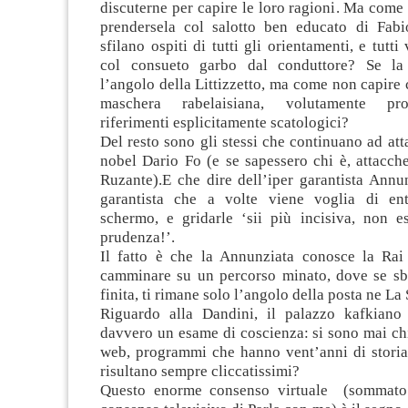
discuterne per capire le loro ragioni. Ma come
prendersela col salotto ben educato di Fabi
sfilano ospiti di tutti gli orientamenti, e tutti
col consueto garbo dal conduttore? Se l
l’angolo della Littizzetto, ma come non capire 
maschera rabelaisiana, volutamente pro
riferimenti esplicitamente scatologici?
Del resto sono gli stessi che continuano ad att
nobel Dario Fo (e se sapessero chi è, attacch
Ruzante).E che dire dell’iper garantista Annu
garantista che a volte viene voglia di ent
schermo, e gridarle ‘sii più incisiva, non e
prudenza!’.
Il fatto è che la Annunziata conosce la Rai
camminare su un percorso minato, dove se sb
finita, ti rimane solo l’angolo della posta ne La
Riguardo alla Dandini, il palazzo kafkiano
davvero un esame di coscienza: si sono mai chi
web, programmi che hanno vent’anni di stori
risultano sempre cliccatissimi?
Questo enorme consenso virtuale (sommato