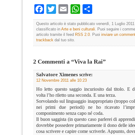
Facebook
Twitter
Email
WhatsApp
Condividi
Questo articolo è stato pubblicato venerdì, 1 Luglio 2011
classificato in
Arte e beni culturali
. Puoi seguire i comme
articolo tramite il feed
RSS 2.0
. Puoi
inviare un commen
trackback
dal tuo sito.
2 Commenti a “Viva la Rai”
Salvatore Ximenes
scrive:
12 Novembre 2011 alle 10:23
Ho letto questo saggio incuriosito dal titolo. E
volta l’ho riletto una seconda. E una terza.
Sorvolando sul linguaggio inappropriato (troppo col
nei primi due periodi) ne ho ricavato l’imp
componimento senza capo né coda.
Il buon saggista (in questo caso parlerei di apprend
dovrebbe possedere primariamente il dono delle ide
cosa scrivere e capire come scriverle. Appunto, do