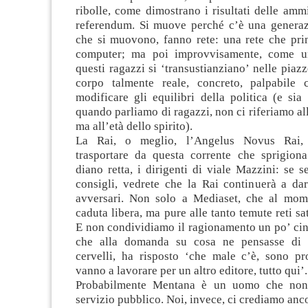
ribolle, come dimostrano i risultati delle ammi
referendum. Si muove perché c’è una generaz
che si muovono, fanno rete: una rete che pri
computer; ma poi improvvisamente, come un
questi ragazzi si ‘transustianziano’ nelle piaz
corpo talmente reale, concreto, palpabile 
modificare gli equilibri della politica (e si
quando parliamo di ragazzi, non ci riferiamo all
ma all’età dello spirito).
La Rai, o meglio, l’Angelus Novus Rai, 
trasportare da questa corrente che sprigiona
diano retta, i dirigenti di viale Mazzini: se se
consigli, vedrete che la Rai continuerà a dar
avversari. Non solo a Mediaset, che al mom
caduta libera, ma pure alle tanto temute reti sat
E non condividiamo il ragionamento un po’ cin
che alla domanda su cosa ne pensasse di 
cervelli, ha risposto ‘che male c’è, sono pro
vanno a lavorare per un altro editore, tutto qui’.
Probabilmente Mentana è un uomo che non
servizio pubblico. Noi, invece, ci crediamo anco