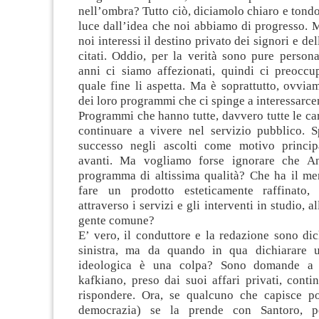
nell’ombra? Tutto ciò, diciamolo chiaro e tondo
luce dall’idea che noi abbiamo di progresso. 
noi interessi il destino privato dei signori e de
citati. Oddio, per la verità sono pure person
anni ci siamo affezionati, quindi ci preocc
quale fine li aspetta. Ma è soprattutto, ovviam
dei loro programmi che ci spinge a interessarce
Programmi che hanno tutte, davvero tutte le car
continuare a vivere nel servizio pubblico. Sp
successo negli ascolti come motivo princip
avanti. Ma vogliamo forse ignorare che 
programma di altissima qualità? Che ha il mer
fare un prodotto esteticamente raffinato,
attraverso i servizi e gli interventi in studio, a
gente comune?
E’ vero, il conduttore e la redazione sono di
sinistra, ma da quando in qua dichiarare u
ideologica è una colpa? Sono domande a 
kafkiano, preso dai suoi affari privati, cont
rispondere. Ora, se qualcuno che capisce p
democrazia) se la prende con Santoro, p