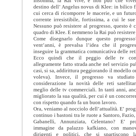
Insomma, la Rai vive, e non può che viver
destino dell’ Angelus novus di Klee: in bilico f
cui cerca di ricomporre le macerie, e un futur
corrente irresistibile, fortissima, a cui le sue
Nessuno può resistere al progresso, questo è c
quadro di Klee. E nemmeno la Rai può resistere 
Come disegnarlo dunque questo progresso
vent’anni, è prevalsa l’idea che il progres
inseguire la grammatica comunicativa delle ret
Ecco quindi che il peggio delle tv com
allegramente fatto strada anche nel servizio pub
casi, si sa, addirittura peggiorando il modello o
voleva). Invece, il progresso va studiat
considerazione la novità delle reti satellita
meglio delle tv commerciali. In tanti anni, a
migliorato la sua qualità, per cui è un concorre
con rispetto quando fa un buon lavoro.
Ora, veniamo al nocciolo dell’attualità. E’ prog
continuo i bastoni tra le ruote a Santoro, Fazio,
Gabanelli, Annunziata, Celentano? E’ pr
immagine da palazzo kafkiano, con manov
dirigenti e politici, che si spartiscono l