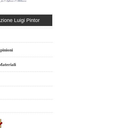
ione Luigi Pintor
pinioni
ateriali