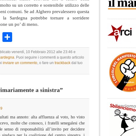
olto su un corretto e sostenibile utilizzo delle
 beni comuni. Se ad Alghero prevalessero questa
, la Sardegna potrebbe tornare a sorridere
ione un po’ di meno.
k
r
ail
WhatsApp
Condividi
bblicato venerdì, 10 Febbraio 2012 alle 23:46 e
 Sardegna
. Puoi seguire i commenti a questo articolo
oi
inviare un commento
, o fare un
trackback
dal tuo
imariamente a sinistra”
49
ltati ma annoto: alta affluenza al voto, ho visto
cevo, molte che conosco, i fratelli senegalesi che
 senso di responsabilità all’invito per decidere
 sindaco per la coalizione del centro sinostra, i