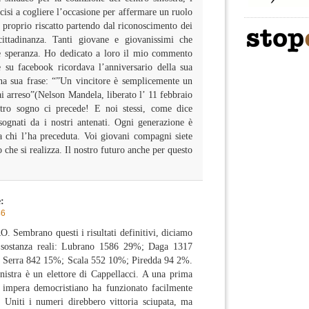
cisi a cogliere l’occasione per affermare un ruolo
l proprio riscatto partendo dal riconoscimento dei
cittadinanza. Tanti giovane e giovanissimi che
e speranza. Ho dedicato a loro il mio commento
 su facebook ricordava l’anniversario della sua
una sua frase: “”Un vincitore è semplicemente un
i arreso”(Nelson Mandela, liberato l’ 11 febbraio
stro sogno ci precede! E noi stessi, come dice
ognati da i nostri antenati. Ogni generazione è
da chi l’ha preceduta. Voi giovani compagni siete
 che si realizza. Il nostro futuro anche per questo
:
46
mbrano questi i risultati definitivi, diciamo
 sostanza reali: Lubrano 1586 29%; Daga 1317
Serra 842 15%; Scala 552 10%; Piredda 94 2%.
inistra è un elettore di Cappellacci. A una prima
t impera democristiano ha funzionato facilmente
a. Uniti i numeri direbbero vittoria sciupata, ma