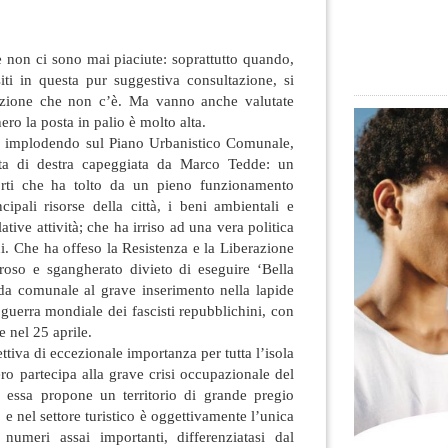
e non ci sono mai piaciute: soprattutto quando,
nsiti in questa pur suggestiva consultazione, si
lizione che non c’è. Ma vanno anche valutate
ero la posta in palio è molto alta.
e implodendo sul Piano Urbanistico Comunale,
nta di destra capeggiata da Marco Tedde: un
forti che ha tolto da un pieno funzionamento
ipali risorse della città, i beni ambientali e
lative attività; che ha irriso ad una vera politica
i. Che ha offeso la Resistenza e la Liberazione
roso e sgangherato divieto di eseguire ‘Bella
nda comunale al grave inserimento nella lapide
 guerra mondiale dei fascisti repubblichini, con
 nel 25 aprile.
tiva di eccezionale importanza per tutta l’isola
ero partecipa alla grave crisi occupazionale del
 essa propone un territorio di grande pregio
 e nel settore turistico è oggettivamente l’unica
n numeri assai importanti, differenziatasi dal