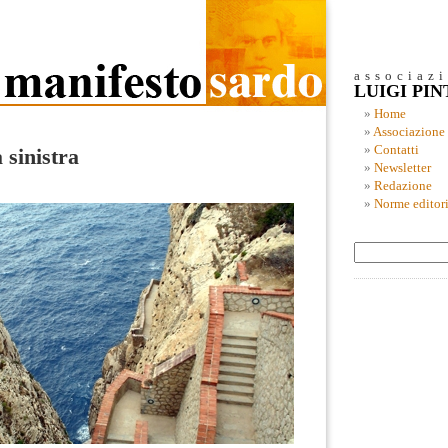
associaz
LUIGI PI
Home
Associazione
Contatti
 sinistra
Newsletter
Redazione
Norme editori