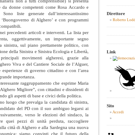
n maniera non a tutti comprensibile) si presenta
te da donne competenti come Rosa Accardo e
Direttore
 Sono liste generate dall’interessantissimo
del ‘Buongoverno di Alghero’ e con programmi
Roberto Lod
ncompatibili.
i precedenti articoli e interventi. La lista per
nta, oggettivamente, un importante segno
a sinistra, sul piano prettamente politico, con
one della Sinistra e Sinistra Ecologia e Libertà,
Link
principali movimenti algheresi, grazie alla
lghero Viva e del Cantiere Sociale de l’Alguer,
e esperienze di governo cittadino e con l’area
 grande importanza.
’interessante raggruppamento che esprime Maria
 Alghero Migliore”, con cittadini e dissidenti di
o gli aspetti di base e civici della politica.
o luogo che prevalga la candidata di sinistra,
Sito
candidato del PD con il suo ambiguo legarsi ai
Accedi
essivamente, verso le elezioni del sindaco, la
are quei pezzi di unità perduta, raccogliere
alla città di Alghero e alla Sardegna una nuova
onomica: siamo convinti che il futuro della