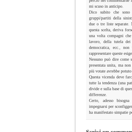
perciò nel commentarne i 
mi scuso in anticipo.
Dico subito che sono
gruppi/partiti della sini
due o tre liste separate
questa scelta, deriva for
una volta compagni che 
lavoro, della tutela dei
democratica, ecc., non 
rappresentare queste esi
Nessuno può dire come sar
presentata unita, ma non 
più votate avrebbe potuto
Questa vicenda deve farc
tutte la tendenza (una pa
divide e sulla base di que
differenze.
Certo, adesso bisogna 
impegnarsi per sconfiggere
ha manifestato simpatie po
Scrivi un commen