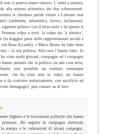
ndi non ci poteva essere vittoria. L’unità a sinistra,
de alla somma aritmetica dei due schieramenti.
nistra si chiedano parole chiare a Lubrano non
ici (ambiente, urbanistica, lavoro, inclusione),
 rapporto politico con il terzo polo e da questo si
 Nessuna colpa a terzi: la colpa sta ‘a sinistra’,
e (la maggior parte delle rappresentanze sociali e
era con Rosa Accardo), e Mario Bruno ha fatto bene
itto – la sua politica. Altri non l’hanno fatto. Io
ta ho visto molti giovani, compagne ed i compagni
 hanno pensato che la politica sia una cosa seria,
 Hanno reso possibile un risultato comunque
rventi, che ho visto solo in video, mi hanno
he è da costruire unitariamente, con sacrificio ed
arismi demagogici, può contare su di loro.
08
ente Alghero e le formazioni politiche che hanno
ni primarie. Ho seguito la campagna elettorale
o la stampa e le valutazioni di alcuni compagni,