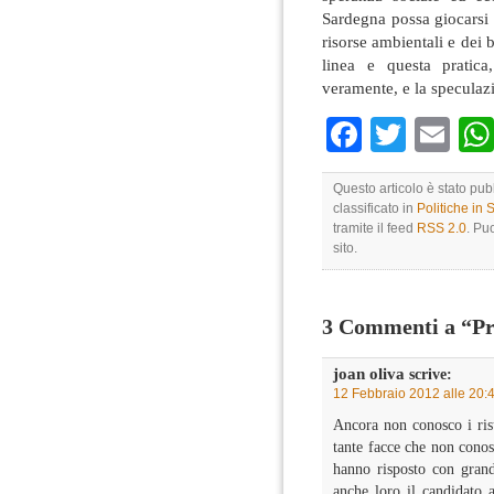
Sardegna possa giocarsi m
risorse ambientali e dei
linea e questa pratica
veramente, e la speculaz
Faceboo
Twitte
Em
Questo articolo è stato pu
classificato in
Politiche in
tramite il feed
RSS 2.0
. Pu
sito.
3 Commenti a “Pr
joan oliva
scrive:
12 Febbraio 2012 alle 20:
Ancora non conosco i risu
tante facce che non conos
hanno risposto con grande
anche loro il candidato a