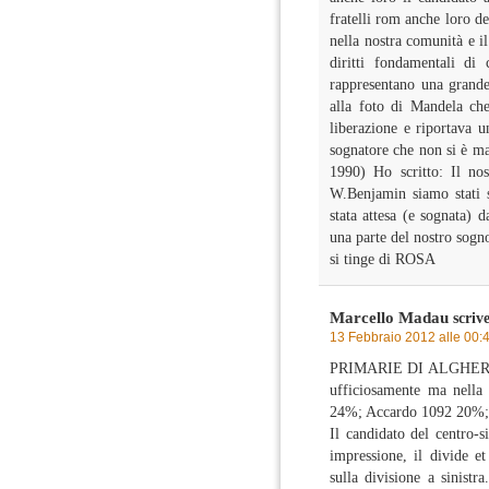
fratelli rom anche loro de
nella nostra comunità e i
diritti fondamentali di 
rappresentano una grand
alla foto di Mandela che
liberazione e riportava 
sognatore che non si è ma
1990) Ho scritto: Il no
W.Benjamin siamo stati s
stata attesa (e sognata) 
una parte del nostro sogno
si tinge di ROSA
Marcello Madau
scrive
13 Febbraio 2012 alle 00:
PRIMARIE DI ALGHERO. Se
ufficiosamente ma nella
24%; Accardo 1092 20%; 
Il candidato del centro-s
impressione, il divide e
sulla divisione a sinistr