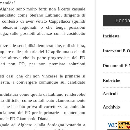
meralda’.
 Alghero sono molto forti: non è certo casuale
candidato come Stefano Lubrano, dirigente di
Fondaz
o confesso di aver votato Cappellacci (quindi
e elezioni regionali; o che tenga posizioni
a, sulle possibili alleanze con il cosiddetto
Inchieste
rze e le sensibilità democratiche, e di sinistra,
Interventi E O
piere nelle primarie del 12 aprile una scelta di
nche altrove che la parte progressista del PD
dati non PD, per non premiare soluzioni
Documenti E M
sti casi, che chi non vincesse le primarie si
Rubriche
destra, a convergere comunque sul candidato
Articoli
candidatura come quella di Lubrano renderebbe
to difficile, come sottolineato clamorosamente
 – che ha dato prova di correttezza attendendo
Archivio
unciamenti del PD per le primarie – nientemeno
ionale PD Giampaolo Diana.
egnale ad Alghero e alla Sardegna votando a