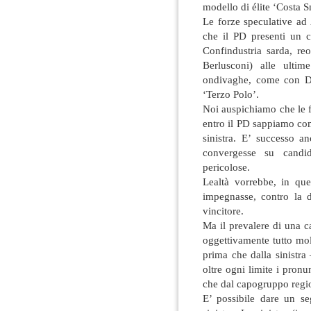
modello di élite ‘Costa S
Le forze speculative ad
che il PD presenti un 
Confindustria sarda, re
Berlusconi) alle ultim
ondivaghe, come con Dag
‘Terzo Polo’.
Noi auspichiamo che le fo
entro il PD sappiamo com
sinistra. E’ successo a
convergesse su candi
pericolose.
Lealtà vorrebbe, in que
impegnasse, contro la 
vincitore.
Ma il prevalere di una 
oggettivamente tutto mol
prima che dalla sinistra
oltre ogni limite i pron
che dal capogruppo reg
E’ possibile dare un s