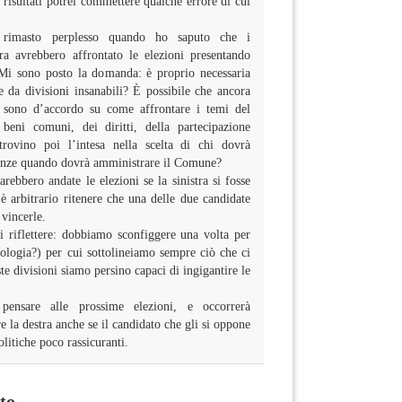
risultati potrei commettere qualche errore di cui
 rimasto perplesso quando ho saputo che i
stra avrebbero affrontato le elezioni presentando
. Mi sono posto la domanda: è proprio necessaria
se da divisioni insanabili? È possibile che ancora
sono d’accordo su come affrontare i temi del
 beni comuni, dei diritti, della partecipazione
trovino poi l’intesa nella scelta di chi dovrà
genze quando dovrà amministrare il Comune?
ebbero andate le elezioni se la sinistra si fosse
è arbitrario ritenere che una delle due candidate
 vincerle.
i riflettere: dobbiamo sconfiggere una volta per
tologia?) per cui sottolineiamo sempre ciò che ci
ste divisioni siamo persino capaci di ingigantire le
pensare alle prossime elezioni, e occorrerà
 la destra anche se il candidato che gli si oppone
litiche poco rassicuranti.
to