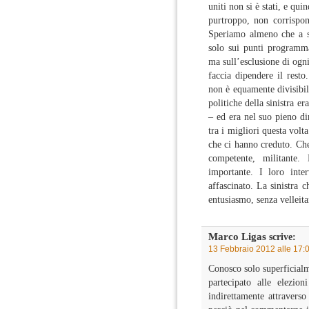
uniti non si è stati, e qui
purtroppo, non corrispon
Speriamo almeno che a si
solo sui punti programmat
ma sull’esclusione di ogni
faccia dipendere il resto.
non è equamente divisibil
politiche della sinistra 
– ed era nel suo pieno dir
tra i migliori questa vol
che ci hanno creduto. Che
competente, militante.
importante. I loro inte
affascinato. La sinistra c
entusiasmo, senza velleit
Marco Ligas
scrive:
13 Febbraio 2012 alle 17:
Conosco solo superficialm
partecipato alle elezio
indirettamente attravers