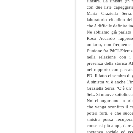
sinistra. La sinistra (i
con due liste capeggia
Maria Graziella Serra.
laboratorio cittadino 
che è difficile definire i
Ne abbiamo già parlato ne
Rosa Accardo rapprese
unitario, non frequente 
l’unione fra PdCI-Fderazi
nella relazione con i 
presenza della storica A
nel rapporto con passat
PD. Il fatto ci sembra di
A sinistra vi è anche l
Graziella Serra, ‘C’è un’
SeL. Si muove sottolineand
Noi ci auguriamo in prim
che venga sconfitto il 
poteri forti, e che succ
sinistra possa recuper
consensi più ampi, dare 
speranza sociale ed ec