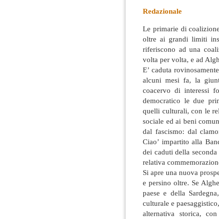
Redazionale
Le primarie di coalizion
oltre ai grandi limiti i
riferiscono ad una coa
volta per volta, e ad Algh
E’ caduta rovinosament
alcuni mesi fa, la giu
coacervo di interessi 
democratico le due princ
quelli culturali, con le re
sociale ed ai beni comun
dal fascismo: dal clamo
Ciao’ impartito alla Ba
dei caduti della seconda
relativa commemorazione
Si apre una nuova prospet
e persino oltre. Se Algh
paese e della Sardegna,
culturale e paesaggistico,
alternativa storica, co