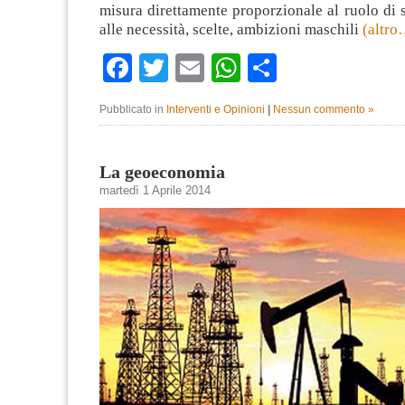
misura direttamente proporzionale al ruolo di 
alle necessità, scelte, ambizioni maschili
(altro
Facebook
Twitter
Email
WhatsApp
Condividi
Pubblicato in
Interventi e Opinioni
|
Nessun commento »
La geoeconomia
martedì 1 Aprile 2014