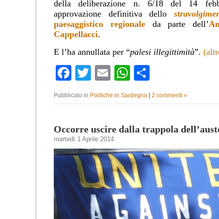
della deliberazione n. 6/18 del 14 feb
approvazione definitiva dello
stravolgime
paesaggistico regionale
da parte dell’
Am
Cappellacci
.
E l’ha annullata per “
palesi illegittimità
”.
(alt
Facebook
Twitter
Email
WhatsApp
Condividi
Pubblicato in
Politiche in Sardegna
|
2 commenti »
Occorre uscire dalla trappola dell’aust
martedì 1 Aprile 2014