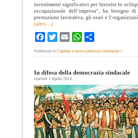
investimenti significativi per favorire lo svil
occupazionale dell’impresa”, ha bisogno di
prestazione lavorativa, gli orari e l’organizzaz
(altro…)
Facebook
Twitter
Email
WhatsApp
Condividi
Pubblicato in
Capitale e lavoro
|
Nessun commento »
In difesa della democrazia sindacale
martedì 1 Aprile 2014