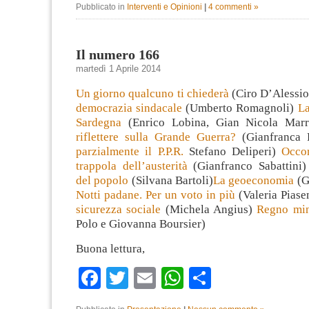
Pubblicato in
Interventi e Opinioni
|
4 commenti »
Il numero 166
martedì 1 Aprile 2014
Un giorno qualcuno ti chiederà
(Ciro D’Alessi
democrazia sindacale
(Umberto Romagnoli)
La
Sardegna
(Enrico Lobina, Gian Nicola Mar
riflettere sulla Grande Guerra?
(Gianfranca 
parzialmente il P.P.R.
Stefano Deliperi)
Occor
trappola dell’austerità
(Gianfranco Sabattini
del popolo
(Silvana Bartoli)
La geoeconomia
(G
Notti padane. Per un voto in più
(Valeria Piase
sicurezza sociale
(Michela Angius)
Regno min
Polo e Giovanna Boursier)
Buona lettura,
Facebook
Twitter
Email
WhatsApp
Condividi