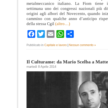
metalmeccanico italiano. La Fiom tiene 
settimana uno dei congressi nazionali più dif
origini agli albori del Novecento, quando ini
cammino con qualche anno d’anticipo rispet
della stessa Cgil
(altro…)
Facebook
Twitter
Email
WhatsApp
Condividi
Pubblicato in
Capitale e lavoro
|
Nessun commento »
Il Culturame: da Mario Scelba a Matt
martedì 8 Aprile 2014