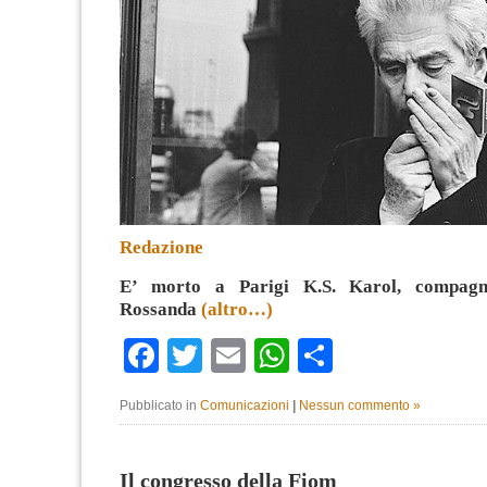
Redazione
E’ morto a Parigi K.S. Karol, compag
Rossanda
(altro…)
Facebook
Twitter
Email
WhatsApp
Condividi
Pubblicato in
Comunicazioni
|
Nessun commento »
Il congresso della Fiom