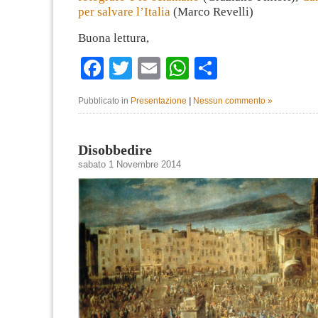
per salvare l’Italia
(Marco Revelli)
Buona lettura,
Facebook
Twitter
Email
WhatsApp
Condividi
Pubblicato in
Presentazione
|
Nessun commento »
Disobbedire
sabato 1 Novembre 2014