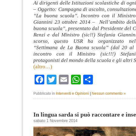
Ai dirigenti delle Istituzioni scolastiche di og
–
Oggetto: Campagna di ascolto, consultazione
“La buona scuola”.
Incontro con il Ministro
Giannini 23 ottobre 2014 –
Nell’ambito dell
buona scuola”, presentato dal Presidente del 
Renzi e dal Ministro (sic!!) Stefania Giannin
scorso, questo USR ha organizzato nell
“Settimana de La Buona scuola” (dal 20 al 
incontro con il Ministro (sic!!!) Stefan
protagonisti del mondo della scuola e gli altr
(altro…)
Facebook
Twitter
Email
WhatsApp
Condividi
Pubblicato in
Interventi e Opinioni
|
Nessun commento »
In lingua sarda si può raccontare e ins
sabato 1 Novembre 2014