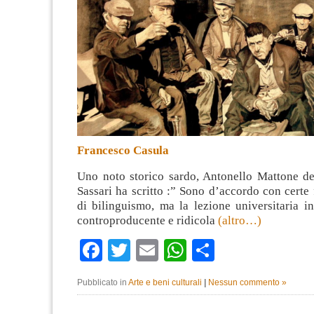
Francesco Casula
Uno noto storico sardo, Antonello Mattone del
Sassari ha scritto :” Sono d’accordo con cert
di bilinguismo, ma la lezione universitaria i
controproducente e ridicola
(altro…)
Facebook
Twitter
Email
WhatsApp
Condividi
Pubblicato in
Arte e beni culturali
|
Nessun commento »