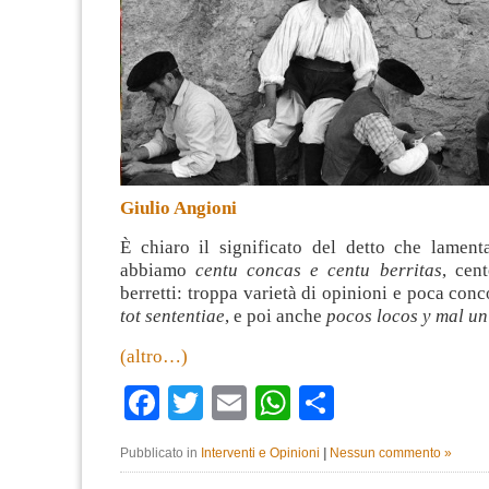
Giulio Angioni
È chiaro il significato del detto che lament
abbiamo
centu concas e centu berritas
, cen
berretti: troppa varietà di opinioni e poca con
tot sententiae
, e poi anche
pocos locos y mal un
(altro…)
Facebook
Twitter
Email
WhatsApp
Condividi
Pubblicato in
Interventi e Opinioni
|
Nessun commento »