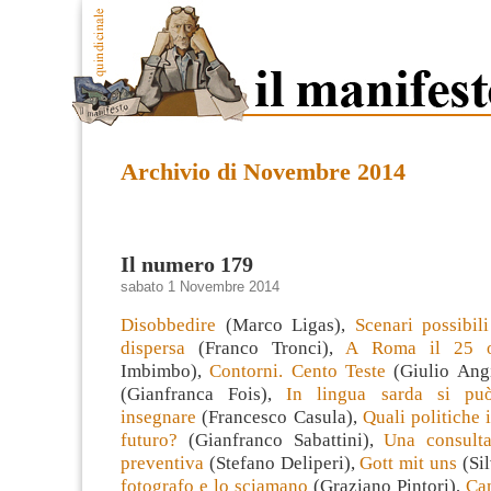
Archivio di Novembre 2014
Il numero 179
sabato 1 Novembre 2014
Disobbedire
(Marco Ligas),
Scenari possibili
dispersa
(Franco Tronci),
A Roma il 25 o
Imbimbo),
Contorni. Cento Teste
(Giulio Ang
(Gianfranca Fois),
In lingua sarda si pu
insegnare
(Francesco Casula),
Quali politiche i
futuro?
(Gianfranco Sabattini),
Una consulta
preventiva
(Stefano Deliperi),
Gott mit uns
(Sil
fotografo e lo sciamano
(Graziano Pintori),
Ca