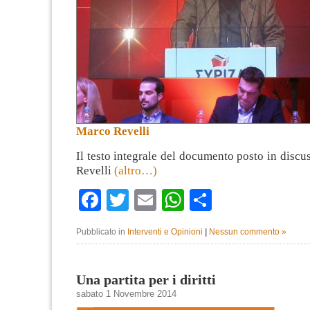
Marco Revelli
Il testo integrale del documento posto in disc
Revelli
(altro…)
Facebook
Twitter
Email
WhatsApp
Condividi
Pubblicato in
Interventi e Opinioni
|
Nessun commento »
Una partita per i diritti
sabato 1 Novembre 2014