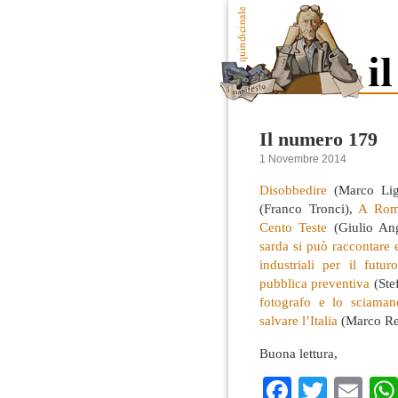
Il numero 179
1 Novembre 2014
Disobbedire
(Marco Lig
(Franco Tronci),
A Roma
Cento Teste
(Giulio An
sarda si può raccontare 
industriali per il futur
pubblica preventiva
(Ste
fotografo e lo sciaman
salvare l’Italia
(Marco Rev
Buona lettura,
Faceboo
Twitte
Em