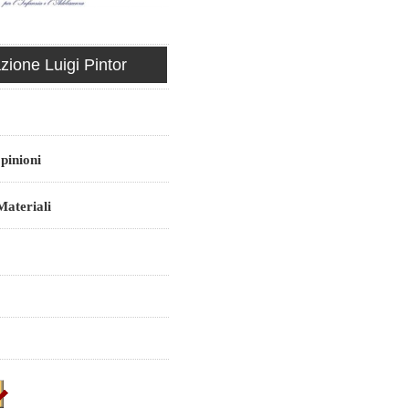
ione Luigi Pintor
pinioni
ateriali