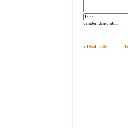
caratteri disponibili
------------------------------
«
Disobbedire
P