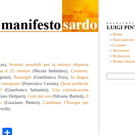
associaz
LUIGI PI
Home
Associazione
Contatti
Newsletter
Redazione
Norme editori
as),
Scenari possibili per la sinistra dispersa
 il 25 ottobre
(Nicola Imbimbo),
Contorni.
gioni),
Nostalgie
(Gianfranca Fois),
In lingua
e insegnare
(Francesco Casula),
Quali politiche
o?
(Gianfranco Sabattini),
Una consultazione
fano Deliperi),
Gott mit uns
(Silvana Bartoli),
Il
o
(Graziano Pintori),
Cambiare l’Europa per
elli)
k
r
ail
WhatsApp
Condividi