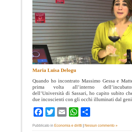
Maria Luisa Delogu
Quando ho incontrato Massimo Gessa e Matte
prima volta all’interno dell’incubat
dell’Università di Sassari, ho capito subito c
due incoscienti con gli occhi illuminati dal gen
Facebook
Twitter
Email
WhatsApp
Condividi
Pubblicato in
Economia e diritti
|
Nessun commento »