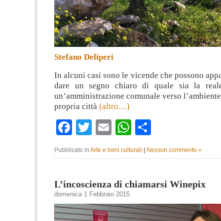
Stefano Deliperi
In alcuni casi sono le vicende che possono appa
dare un segno chiaro di quale sia la reale
un’amministrazione comunale verso l’ambiente e
propria città
(altro…)
Facebook
Twitter
Email
WhatsApp
Condividi
Pubblicato in
Arte e beni culturali
|
Nessun commento »
L’incoscienza di chiamarsi Winepix
domenica 1 Febbraio 2015