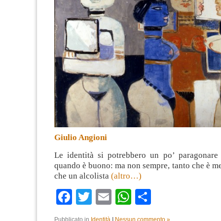
Giulio Angioni
Le identità si potrebbero un po’ paragonare
quando è buono: ma non sempre, tanto che è me
che un alcolista
(altro…)
Facebook
Twitter
Email
WhatsApp
Condividi
Pubblicato in
Identità
|
Nessun commento »