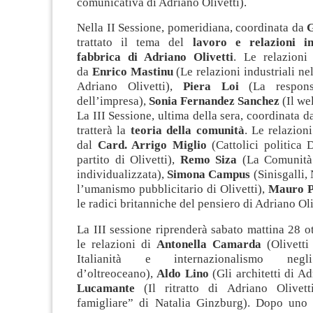
comunicativa di Adriano Olivetti).
Nella II Sessione, pomeridiana, coordinata da
G
trattato il tema del
lavoro e relazioni in
fabbrica di Adriano Olivetti
. Le relazioni
da
Enrico Mastinu
(Le relazioni industriali ne
Adriano Olivetti),
Piera Loi
(La responsa
dell’impresa),
Sonia Fernandez Sanchez
(Il we
La III Sessione, ultima della sera, coordinata 
tratterà la
teoria della comunità
. Le relazion
dal
Card. Arrigo Miglio
(Cattolici politica
partito di Olivetti),
Remo Siza
(La Comunità 
individualizzata),
Simona Campus
(Sinisgalli, 
l’umanismo pubblicitario di Olivetti),
Mauro 
le radici britanniche del pensiero di Adriano Oli
La III sessione riprenderà sabato mattina 28 
le relazioni di
Antonella Camarda
(Olivetti
Italianità e internazionalismo neg
d’oltreoceano),
Aldo Lino
(Gli architetti di A
Lucamante
(Il ritratto di Adriano Olivett
famigliare” di Natalia Ginzburg). Dopo uno 