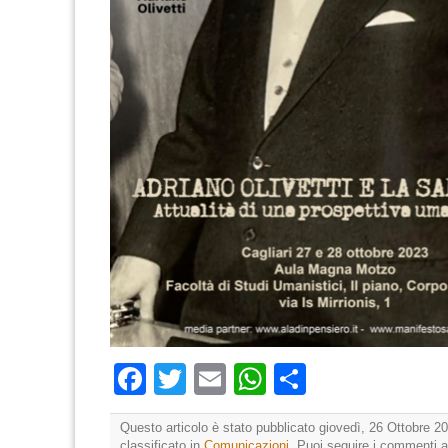
Facebook
Twitter
Email
WhatsApp
Condividi
Questo articolo è stato pubblicato giovedì, 26 Ottobre 20
classificato in
Comunicazioni
. Puoi seguire i commenti a