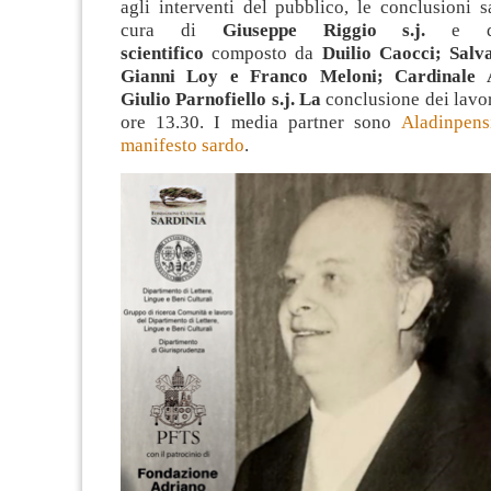
agli interventi del pubblico, le conclusioni 
cura di
Giuseppe Riggio s.j.
e 
scientifico
composto da
Duilio Caocci; Salv
Gianni Loy e Franco Meloni; Cardinale A
Giulio Parnofiello s.j. La
conclusione dei lavor
ore 13.30. I media partner sono
Aladinpen
manifesto sardo
.