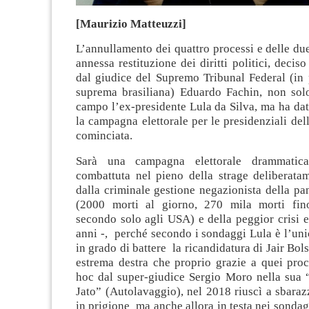
[Maurizio Matteuzzi]
L’annullamento dei quattro processi e delle d
annessa restituzione dei diritti politici, decis
dal giudice del Supremo Tribunal Federal (in 
suprema brasiliana) Eduardo Fachin, non sol
campo l’ex-presidente Lula da Silva, ma ha dat
la campagna elettorale per le presidenziali del
cominciata.
Sarà una campagna elettorale drammatic
combattuta nel pieno della strage deliberata
dalla criminale gestione negazionista della p
(2000 morti al giorno, 270 mila morti fino
secondo solo agli USA) e della peggior crisi 
anni -, perché secondo i sondaggi Lula è l’un
in grado di battere la ricandidatura di Jair Bols
estrema destra che proprio grazie a quei proc
hoc dal super-giudice Sergio Moro nella sua
Jato” (Autolavaggio), nel 2018 riuscì a sbaraz
in prigione ma anche allora in testa nei sondagg