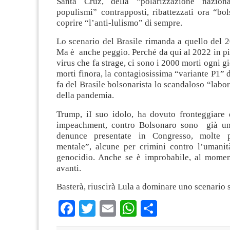
Santa Cruz, della “polarizzazione nazion
populismi” contrapposti, ribattezzati ora “bo
coprire “l’anti-lulismo” di sempre.
Lo scenario del Brasile rimanda a quello del 
Ma è anche peggio. Perché da qui al 2022 in più 
virus che fa strage, ci sono i 2000 morti ogni g
morti finora, la contagiosissima “variante P1” 
fa del Brasile bolsonarista lo scandaloso “labor
della pandemia.
Trump, iI suo idolo, ha dovuto fronteggiare 
impeachment, contro Bolsonaro sono già una
denunce presentate in Congresso, molte p
mentale”, alcune per crimini contro l’umanit
genocidio. Anche se è improbabile, al mome
avanti.
Basterà, riuscirà Lula a dominare uno scenario 
Facebook
Twitter
Email
WhatsApp
Condividi