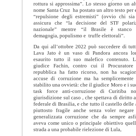
rottura si approssima”. Lo stesso giorno un a
nome Santa Cruz ha postato un altro testo per 
“repulsione degli estremisti” (ovvio chi sia 
assicura che “la decisione del STF polariz
nazionale” mentre “il Brasile è stanco 
demagogia, populismo e truffe elettorali”.
Da qui all’ottobre 2022 può succedere di tutt
Lava Jato è un vaso di Pandora ancora lo
esaurito tutto il suo malefico contenuto. 
giudice Fachin, contro cui il Procuratore 
repubblica ha fatto ricorso, non ha scagio
accuse di corruzione ma ha semplicemente 
stabilito una ovvietà: che il giudice Moro e i su
task force anti-corruzione di Curitiba 
giurisdizione sul caso , che spettava di diritto 
federale di Brasilia, e che tutto il castello delle
piuttosto fragile anche senza voler negare
generalizzata corruzione che da sempre asfis
aveva come unico o principale obiettivo quell
strada a una probabile rielezione di Lula,