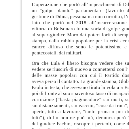
L’operazione che portò all’impeachment di Di
un “golpe blando” parlamentare (favorito 
gestione di Dilma, pessima ma non corrotta), l
Jato che portò nel 2018 all’incarcerazione
vittoria di Bolsonaro fu una sorta di golpe giud
al super-giudice Moro dai poteri forti di semp
stampa, dalla rabbia popolare per la crisi ec
cancro diffuso che sono le potentissime e 
pentecostali, dai militari.
Ora che Lula è libero bisogna vedere che s
vedere se riuscirà di nuovo a connettersi con 
delle masse popolari con cui il Partido do
aveva perso il contatto. La grande stampa, Glob
Paolo in testa, che avevano tirato la volata a 
poi di fronte al suo spaventoso tasso di incapaci
corruzione (“basta piagnucolare” sui morti, s
sui distanziamenti, sui vaccini, “cose da froci”, t
aperto, tutti a lavorare, “tanto prima o poi 
tutti”), di lui non ne può più, denuncia però “
del giudice Fachin, riscopre i pericoli, come 