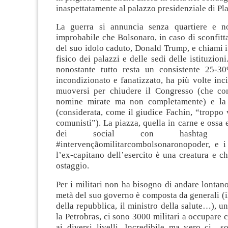
inaspettatamente al palazzo presidenziale di Pla
La guerra si annuncia senza quartiere e n
improbabile che Bolsonaro, in caso di sconfitt
del suo idolo caduto, Donald Trump, e chiami i 
fisico dei palazzi e delle sedi delle istituzioni
nonostante tutto resta un consistente 25-3
incondizionato e fanatizzato, ha più volte inci
muoversi per chiudere il Congresso (che con
nomine mirate ma non completamente) e la
(considerata, come il giudice Fachin, “troppo v
comunisti”). La piazza, quella in carne e ossa e
dei social con hashtag 
#intervençãomilitarcombolsonaronopoder, e i 
l’ex-capitano dell’esercito è una creatura e c
ostaggio.
Per i militari non ha bisogno di andare lontan
metà del suo governo è composta da generali (i
della repubblica, il ministro della salute…), u
la Petrobras, ci sono 3000 militari a occupare c
ai diversi livelli. Incredibile ma vero ci so