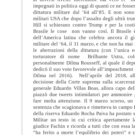
impegnati in politica oggi di quanti ce ne fosse
dittatura militare dal ’64 all’85. E non sono
militari USA che dopo l’assalto degli ultrà tru
Hill si schierano contro Trump e per la costi
Brasile le cose non vanno così. Il Brasile 
dell’America latina che celebra ancora il g
militare del ’64, il 31 marzo, e che non ha mai 
le aberrazioni della dittatura (con l’unica 
torturatore di nome Brilhante Ustra, col
personalmente Dilma Rousseff, al quale il dep
dedicò il suo voto favorevole all’impeachment 
Dilma nel 2016). Nell’aprile del 2018, all
decisione della Corte suprema sulla scarceraz
generale Eduardo Villas Boas, allora capo del
piazzò due tweets intimidatori per ammonire g
fare molta attenzione. Il 9 marzo scorso, un
sentenza che scagionava e rimetteva in campo L
della riserva Eduardo Rocha Paiva ha postato s
Militar un testo in cui critica apertamente l
giudice Fachin e ricorda a tutti che con essa 
“ha ferito a morte l’equilibrio dei poteri” e 