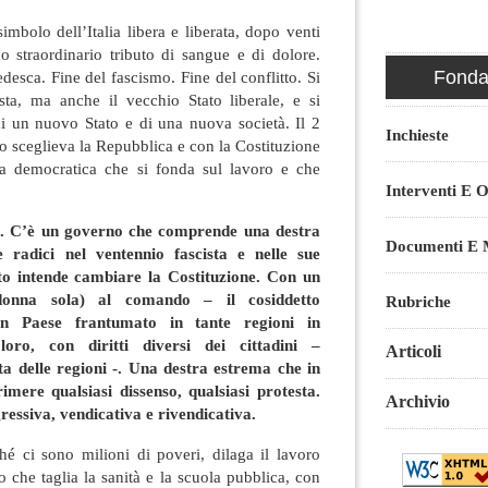
imbolo dell’Italia libera e liberata, dopo venti
o straordinario tributo di sangue e di dolore.
Fondaz
desca. Fine del fascismo. Fine del conflitto. Si
ista, ma anche il vecchio Stato liberale, e si
di un nuovo Stato e di una nuova società. Il 2
Inchieste
o sceglieva la Repubblica e con la Costituzione
ia democratica che si fonda sul lavoro e che
Interventi E O
lo. C’è un governo che comprende una destra
Documenti E M
 radici nel ventennio fascista e nelle sue
sto intende cambiare la Costituzione. Con un
nna sola) al comando – il cosiddetto
Rubriche
n Paese frantumato in tante regioni in
oro, con diritti diversi dei cittadini –
Articoli
ta delle regioni -. Una destra estrema che in
mere qualsiasi dissenso, qualsiasi protesta.
Archivio
essiva, vendicativa e rivendicativa.
hé ci sono milioni di poveri, dilaga il lavoro
 che taglia la sanità e la scuola pubblica, con