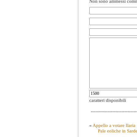
Non sono ammessi comme
caratteri disponibili
------------------------------
«
Appello a votare Ilaria 
Pale eoliche in Sard