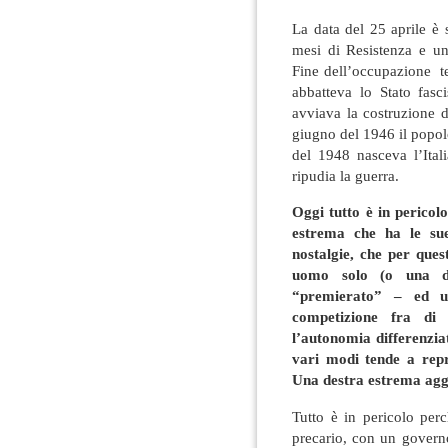
La data del 25 aprile è s
mesi di Resistenza e un
Fine dell’occupazione te
abbatteva lo Stato fasc
avviava la costruzione 
giugno del 1946 il popol
del 1948 nasceva l’Ital
ripudia la guerra.
Oggi tutto è in perico
estrema che ha le sue
nostalgie, che per que
uomo solo (o una do
“premierato” – ed u
competizione fra di l
l’autonomia differenzia
vari modi tende a repri
Una destra estrema aggr
Tutto è in pericolo perc
precario, con un governo