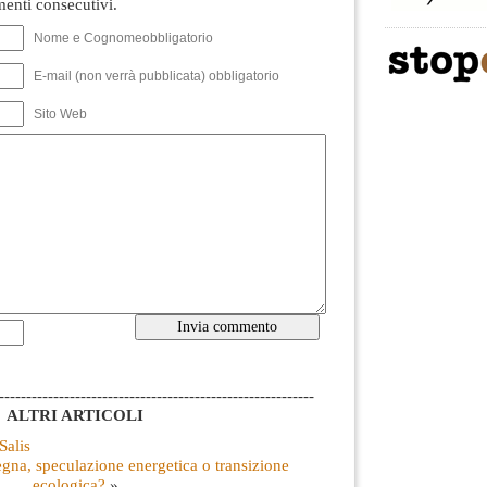
nti consecutivi.
Nome e Cognomeobbligatorio
E-mail (non verrà pubblicata) obbligatorio
Sito Web
----------------------------------------------------------
ALTRI ARTICOLI
Salis
egna, speculazione energetica o transizione
ecologica?
»