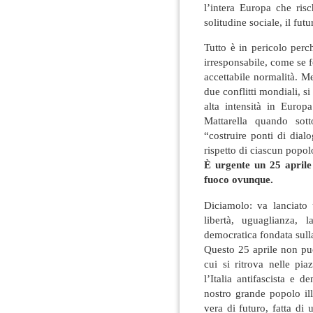
l’intera Europa che ris
solitudine sociale, il fu
Tutto è in pericolo perc
irresponsabile, come se 
accettabile normalità. M
due conflitti mondiali, s
alta intensità in Europ
Mattarella quando sot
“costruire ponti di dial
rispetto di ciascun popo
È urgente un 25 aprile 
fuoco ovunque.
Diciamolo: va lanciato
libertà, uguaglianza, l
democratica fondata sull
Questo 25 aprile non può
cui si ritrova nelle pia
l’Italia antifascista e d
nostro grande popolo ill
vera di futuro, fatta di