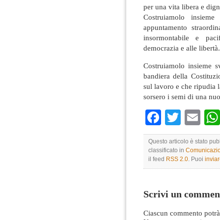
per una vita libera e dign
Costruiamolo insieme
appuntamento straordi
insormontabile e pacif
democrazia e alle libertà.
Costruiamolo insieme sv
bandiera della Costituzio
sul lavoro e che ripudia l
sorsero i semi di una n
Faceboo
Twitte
Em
Questo articolo è stato pu
classificato in
Comunicazio
il feed
RSS 2.0
. Puoi
invia
Scrivi un commen
Ciascun commento potrà 