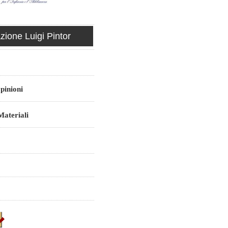
ione Luigi Pintor
pinioni
ateriali