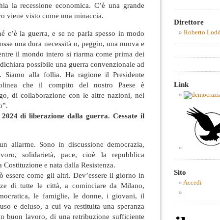
chia la recessione economica. C’è una grande
turo viene visto come una minaccia.
Direttore
Roberto Lod
hé c’è la guerra, e se ne parla spesso in modo
fosse una dura necessità o, peggio, una nuova e
entre il mondo intero si riarma come prima dei
i dichiara possibile una guerra convenzionale ad
a. Siamo alla follia. Ha ragione il Presidente
Link
tolinea che il compito del nostro Paese è
ogo, di collaborazione con le altre nazioni, nel
lo”.
2024 di liberazione dalla guerra. Cessate il
 un allarme. Sono in discussione democrazia,
avoro, solidarietà, pace, cioè la repubblica
a Costituzione e nata dalla Resistenza.
Sito
 essere come gli altri. Dev’essere il giorno in
Accedi
zze di tutte le città, a cominciare da Milano,
emocratica, le famiglie, le donne, i giovani, il
uso e deluso, a cui va restituita una speranza
 un buon lavoro, di una retribuzione sufficiente