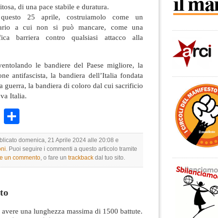
itosa, di una pace stabile e duratura.
 questo 25 aprile, costruiamolo come un
nario a cui non si può mancare, come una
ica barriera contro qualsiasi attacco alla
entolando le bandiere del Paese migliore, la
ne antifascista, la bandiera dell’Italia fondata
a guerra, la bandiera di coloro dal cui sacrificio
uova Italia.
k
r
ail
WhatsApp
Condividi
bblicato domenica, 21 Aprile 2024 alle 20:08 e
ni
. Puoi seguire i commenti a questo articolo tramite
re un commento
, o fare un
trackback
dal tuo sito.
to
avere una lunghezza massima di 1500 battute.