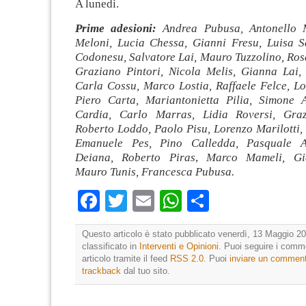
A lunedì.
Prime adesioni:
Andrea Pubusa, Antonello 
Meloni, Lucia Chessa, Gianni Fresu, Luisa 
Codonesu, Salvatore Lai, Mauro Tuzzolino, Ro
Graziano Pintori, Nicola Melis, Gianna Lai, 
Carla Cossu, Marco Lostia, Raffaele Felce, L
Piero Carta, Mariantonietta Pilia, Simone 
Cardia, Carlo Marras, Lidia Roversi, Graz
Roberto Loddo, Paolo Pisu, Lorenzo Marilotti,
Emanuele Pes, Pino Calledda, Pasquale A
Deiana, Roberto Piras
,
Marco Mameli, Gi
Mauro Tunis, Francesca Pubusa.
Facebook
Twitter
Email
WhatsApp
Condividi
Questo articolo è stato pubblicato venerdì, 13 Maggio 20
classificato in
Interventi e Opinioni
. Puoi seguire i comm
articolo tramite il feed
RSS 2.0
. Puoi
inviare un commen
trackback
dal tuo sito.