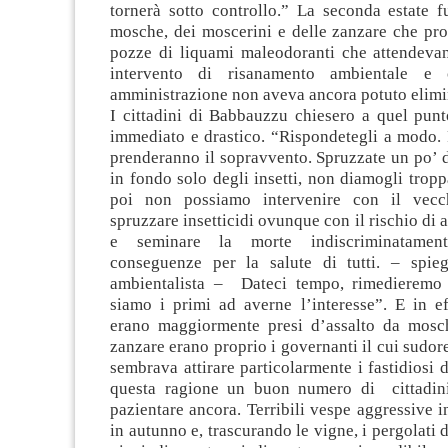
tornerà sotto controllo.” La seconda estate f
mosche, dei moscerini e delle zanzare che pro
pozze di liquami maleodoranti che attendev
intervento di risanamento ambientale e
amministrazione non aveva ancora potuto elimi
I cittadini di Babbauzzu chiesero a quel punt
immediato e drastico. “Rispondetegli a modo. 
prenderanno il sopravvento. Spruzzate un po’
in fondo solo degli insetti, non diamogli trop
poi non possiamo intervenire con il vecc
spruzzare insetticidi ovunque con il rischio di 
e seminare la morte indiscriminatamen
conseguenze per la salute di tutti. – spie
ambientalista – Dateci tempo, rimedieremo 
siamo i primi ad averne l’interesse”. E in ef
erano maggiormente presi d’assalto da mosc
zanzare erano proprio i governanti il cui sudore
sembrava attirare particolarmente i fastidiosi d
questa ragione un buon numero di cittadini
pazientare ancora. Terribili vespe aggressive i
in autunno e, trascurando le vigne, i pergolati d