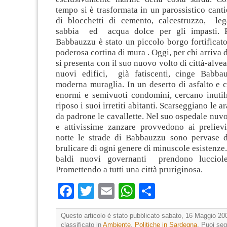
tempo si è trasformata in un parossistico canti
di blocchetti di cemento, calcestruzzo, leg
sabbia ed acqua dolce per gli impasti. Pe
Babbauzzu è stato un piccolo borgo fortificat
poderosa cortina di mura . Oggi, per chi arriva
si presenta con il suo nuovo volto di città-alve
nuovi edifici, già fatiscenti, cinge Babb
moderna muraglia. In un deserto di asfalto e 
enormi e semivuoti condomini, cercano inutil
riposo i suoi irretiti abitanti. Scarseggiano le a
da padrone le cavallette. Nel suo ospedale nuv
e attivissime zanzare provvedono ai preliev
notte le strade di Babbauzzu sono pervase 
brulicare di ogni genere di minuscole esistenze.
baldi nuovi governanti prendono lucciole
Promettendo a tutti una città pruriginosa.
Facebook
Twitter
Email
WhatsApp
Condividi
Questo articolo è stato pubblicato sabato, 16 Maggio 200
classificato in
Ambiente
,
Politiche in Sardegna
. Puoi seg