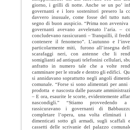
giorno, i grilli di notte. Anche se un po’ inf
governanti e i loro sostenitori presero la c
davvero inusuale, come fosse del tutto nat
segno di buon auspicio. “Prima non avveniva 
governanti avevano avvelenato l’aria. – 
concludevano rassicuranti – Tranquilli, il fre
contenere il fenomeno”. L’autunno e l’inve
particolarmente miti, furono all’insegna dell
scarafaggi neri, con antenne che li ren
somiglianti ad antiquati telefonini cellulari, s
anfratto in numero tale che a volte rende
camminare per le strade e dentro gli edifici. Q
si annidavano soprattutto negli angoli dimenti
comunale. “Forse si sono alimentati per anni 
prodotta e nascosta dalle passate amministrazi
– E ora, esaurite le scorte, evidentemente affa
nascondigli.” “Stiamo provvedendo a 
rassicuravano i governanti di Babbauzzu
completare l’opera, una volta eliminati i r
dimenticati sotto gli armadi, sugli scaffali 
cassetti delle scrivanie del palazzo comunale