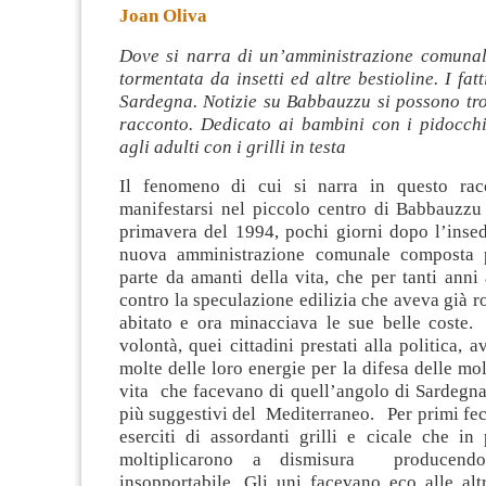
Joan Oliva
Dove si narra di un’amministrazione comunal
tormentata da insetti ed altre bestioline. I fat
Sardegna. Notizie su Babbauzzu si possono tro
racconto. Dedicato ai bambini con i pidocchi 
agli adulti con i grilli in testa
Il fenomeno di cui si narra in questo racc
manifestarsi nel piccolo centro di Babbauzzu 
primavera del 1994, pochi giorni dopo l’inse
nuova amministrazione comunale composta 
parte da amanti della vita, che per tanti anni
contro la speculazione edilizia che aveva già ro
abitato e ora minacciava le sue belle coste.
volontà, quei cittadini prestati alla politica, 
molte delle loro energie per la difesa delle mol
vita che facevano di quell’angolo di Sardegna
più suggestivi del Mediterraneo. Per primi fe
eserciti di assordanti grilli e cicale che in
moltiplicarono a dismisura producend
insopportabile. Gli uni facevano eco alle alt