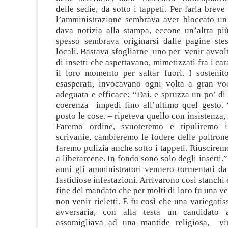
delle sedie, da sotto i tappeti. Per farla breve
l’amministrazione sembrava aver bloccato un
dava notizia alla stampa, eccone un’altra più
spesso sembrava originarsi dalle pagine stes
locali. Bastava sfogliarne uno per venir avvol
di insetti che aspettavano, mimetizzati fra i car
il loro momento per saltar fuori. I sostenito
esasperati, invocavano ogni volta a gran vo
adeguata e efficace: “Dai, e spruzza un po’ di 
coerenza impedì fino all’ultimo quel gesto.
posto le cose. – ripeteva quello con insistenza,
Faremo ordine, svuoteremo e ripuliremo i 
scrivanie, cambieremo le fodere delle poltrone
faremo pulizia anche sotto i tappeti. Riuscirem
a liberarcene. In fondo sono solo degli insetti.
anni gli amministratori vennero tormentati da
fastidiose infestazioni. Arrivarono così stanchi
fine del mandato che per molti di loro fu una ve
non venir rieletti. E fu così che una variegat
avversaria, con alla testa un candidato
assomigliava ad una mantide religiosa, vin