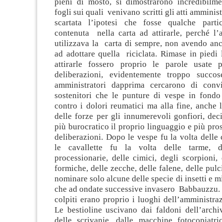
pieni di mosto, si dimostrarono incredibilmen
fogli sui quali venivano scritti gli atti amminist
scartata l’ipotesi che fosse qualche parti
contenuta nella carta ad attirarle, perché l’
utilizzava la carta di sempre, non avendo an
ad adottare quella riciclata. Rimase in piedi 
attirarle fossero proprio le parole usate 
deliberazioni, evidentemente troppo succos
amministratori dapprima cercarono di convi
sostenitori che le punture di vespe in fond
contro i dolori reumatici ma alla fine, anche 
delle forze per gli innumerevoli gonfiori, dec
più burocratico il proprio linguaggio e più prosa
deliberazioni. Dopo le vespe fu la volta delle 
le cavallette fu la volta delle tarme, de
processionarie, delle cimici, degli scorpioni, 
formiche, delle zecche, delle falene, delle pulc
nominare solo alcune delle specie di insetti e m
che ad ondate successive invasero Babbauzzu. 
colpiti erano proprio i luoghi dell’amministr
Le bestioline uscivano dai faldoni dell’archiv
delle scrivanie, dalle macchine fotocopiatric