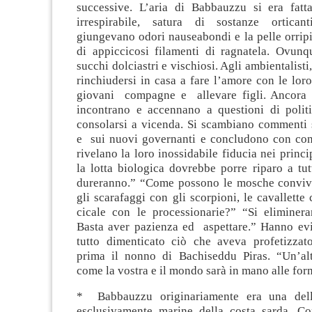
successive. L’aria di Babbauzzu si era fatt
irrespirabile, satura di sostanze orticant
giungevano odori nauseabondi e la pelle orripi
di appiccicosi filamenti di ragnatela. Ovunq
succhi dolciastri e vischiosi. Agli ambientalist
rinchiudersi in casa a fare l’amore con le lor
giovani compagne e allevare figli. Ancora 
incontrano e accennano a questioni di poli
consolarsi a vicenda. Si scambiano commenti s
e sui nuovi governanti e concludono con con
rivelano la loro inossidabile fiducia nei princi
la lotta biologica dovrebbe porre riparo a tu
dureranno.” “Come possono le mosche convive
gli scarafaggi con gli scorpioni, le cavallette 
cicale con le processionarie?” “Si eliminer
Basta aver pazienza ed aspettare.” Hanno ev
tutto dimenticato ciò che aveva profetizza
prima il nonno di Bachiseddu Piras. “Un’al
come la vostra e il mondo sarà in mano alle for
* Babbauzzu originariamente era una delle
esclusivamente marine della costa sarda. Co