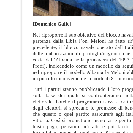
[Domenico Gallo]
Nel riproporre il suo obiettivo del blocco naval
partenza dalla Libia l’on. Meloni ha fatto ri
precedente, il blocco navale operato dall’Ital
delle imbarcazioni di profughi/migranti che 
coste dell’Albania nella primavera del 1997
Prodi), indicandolo come un modello da segui
nel riproporre il modello Albania la Meloni ab
un piccolo inconveniente la morte di 81 person
Tutti i partiti stanno pubblicando i loro prog
sulla base dei quali si confronteranno nel
elettorale. Poiché il programma serve e cattu
degli elettori, si sprecano le promesse di ben
che questo o quel partito assicurerà agli ita
vittoria. Così si promettono meno tasse per tutt
busta paga, pensioni più alte e più facili 
incentivi e bonus di ogni sorta. Si sorvola s