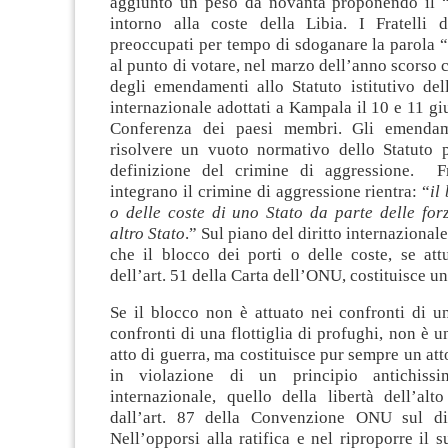
aggiunto un peso da novanta proponendo il 
intorno alla coste della Libia. I Fratelli d
preoccupati per tempo di sdoganare la parola 
al punto di votare, nel marzo dell’anno scorso c
degli emendamenti allo Statuto istitutivo del
internazionale adottati a Kampala il 10 e 11 g
Conferenza dei paesi membri. Gli emenda
risolvere un vuoto normativo dello Statuto 
definizione del crimine di aggressione. Fr
integrano il crimine di aggressione rientra: “
il
o delle coste di uno Stato da parte delle for
altro Stato
.” Sul piano del diritto internaziona
che il blocco dei porti o delle coste, se att
dell’art. 51 della Carta dell’ONU, costituisce un
Se il blocco non è attuato nei confronti di u
confronti di una flottiglia di profughi, non è u
atto di guerra, ma costituisce pur sempre un att
in violazione di un principio antichissi
internazionale, quello della libertà dell’alt
dall’art. 87 della Convenzione ONU sul dir
Nell’opporsi alla ratifica e nel riproporre il s