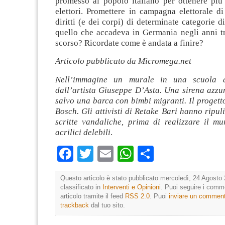
promesso al popolo italiano per ottenere più
elettori. Promettere in campagna elettorale di
diritti (e dei corpi) di determinate categorie d
quello che accadeva in Germania negli anni tr
scorso? Ricordate come è andata a finire?
Articolo pubblicato da Micromega.net
Nell’immagine un murale in una scuola d
dall’artista Giuseppe D’Asta. Una sirena azzu
salvo una barca con bimbi migranti. Il progett
Bosch. Gli attivisti di Retake Bari hanno ripuli
scritte vandaliche, prima di realizzare il mu
acrilici delebili
.
Facebook
Twitter
Email
WhatsApp
Condividi
Questo articolo è stato pubblicato mercoledì, 24 Agosto 
classificato in
Interventi e Opinioni
. Puoi seguire i comm
articolo tramite il feed
RSS 2.0
. Puoi
inviare un commen
trackback
dal tuo sito.