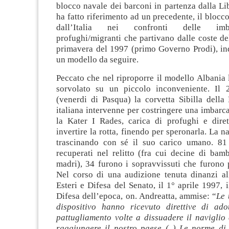
blocco navale dei barconi in partenza dalla Li
ha fatto riferimento ad un precedente, il blocc
dall’Italia nei confronti delle imb
profughi/migranti che partivano dalle coste de
primavera del 1997 (primo Governo Prodi), i
un modello da seguire.
Peccato che nel riproporre il modello Albania
sorvolato su un piccolo inconveniente. Il
(venerdi di Pasqua) la corvetta Sibilla della
italiana intervenne per costringere una imbarc
la Kater I Rades, carica di profughi e dirett
invertire la rotta, finendo per speronarla. La n
trascinando con sé il suo carico umano. 81
recuperati nel relitto (fra cui decine di bam
madri), 34 furono i sopravvissuti che furono po
Nel corso di una audizione tenuta dinanzi a
Esteri e Difesa del Senato, il 1° aprile 1997, i
Difesa dell’epoca, on. Andreatta, ammise: “
Le 
dispositivo hanno ricevuto direttive di ado
pattugliamento volte a dissuadere il naviglio
raggiungere il nostro paese (..) Le norme d