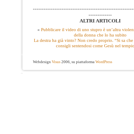
--------------------------------------------------------
-------------
ALTRI ARTICOLI
«
Pubblicare il video di uno stupro è un’altra violen
della donna che lo ha subito
La destra ha già vinto? Non credo proprio. “Si sa che
consigli sentendosi come Gesù nel temp
Webdesign
Visus
2006, su piattaforma
WordPress