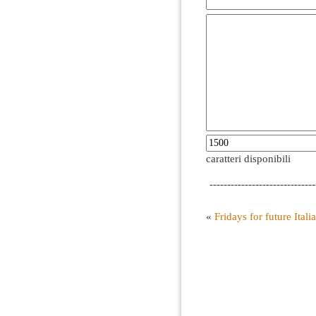
caratteri disponibili
------------------------------
«
Fridays for future Ital