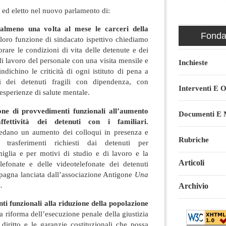
 ed eletto nel nuovo parlamento di:
 almeno una volta al mese le carceri della
Fondaz
 loro funzione di sindacato ispettivo chiediamo
orare le condizioni di vita delle detenute e dei
di lavoro del personale con una visita mensile e
Inchieste
ndichino le criticità di ogni istituto di pena a
ni dei detenuti fragili con dipendenza, con
Interventi E O
 esperienze di salute mentale.
ione di provvedimenti funzionali all’aumento
Documenti E M
ffettività dei detenuti con i familiari.
edano un aumento dei colloqui in presenza e
Rubriche
 trasferimenti richiesti dai detenuti per
miglia e per motivi di studio e di lavoro e la
Articoli
elefonate e delle videotelefonate dei detenuti
pagna lanciata dall’associazione Antigone
Una
.
Archivio
 funzionali alla riduzione della popolazione
na riforma dell’esecuzione penale della giustizia
 diritto e le garanzie costituzionali che possa