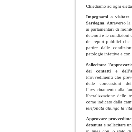
Chiediamo ad ogni eletta
Impegnarsi a visitare
Sardegna
. Attraverso la
ai parlamentari di monit
detenuti e le condizioni 
dei report pubblici che i
partire dalle condizio
patologie infettive e con
Sollecitare l’approvaz
dei contatti e dell’a
Provvedimenti che prev
delle concessioni dei
l’avvicinamento alla fa
liberalizzazione delle t
come indicato dalla cam
telefonata allunga la vita
Approvare provvedimenti
detenuta
e sollecitare u
in linea con lo stato di