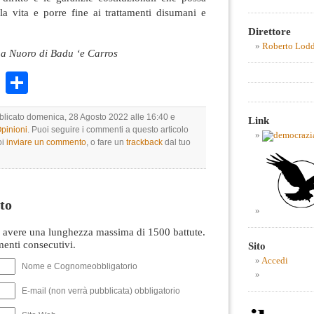
lla vita e porre fine ai trattamenti disumani e
Direttore
Roberto Lod
 a Nuoro di Badu ‘e Carros
k
r
ail
WhatsApp
Condividi
bblicato domenica, 28 Agosto 2022 alle 16:40 e
Link
Opinioni
. Puoi seguire i commenti a questo articolo
oi
inviare un commento
, o fare un
trackback
dal tuo
to
avere una lunghezza massima di 1500 battute.
nti consecutivi.
Sito
Accedi
Nome e Cognomeobbligatorio
E-mail (non verrà pubblicata) obbligatorio