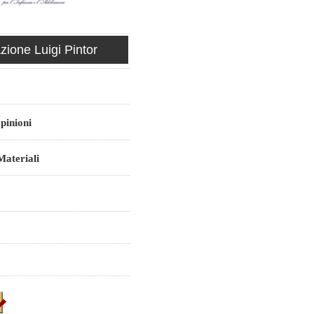
ione Luigi Pintor
pinioni
ateriali