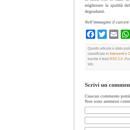
migliorare la qualità de
degradanti.
Nell’immagine il carcere
Faceboo
Twitte
Em
Questo articolo è stato pu
classificato in
Interventi e 
tramite il feed
RSS 2.0
. Pu
sito.
Scrivi un commen
Ciascun commento potrà 
Non sono ammessi comme