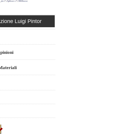
ione Luigi Pintor
pinioni
ateriali