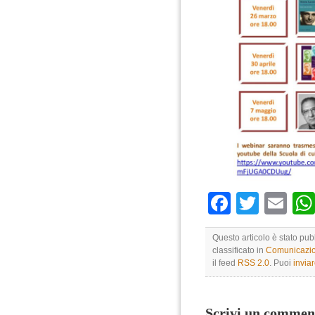
Faceboo
Twitte
Em
Questo articolo è stato pu
classificato in
Comunicazio
il feed
RSS 2.0
. Puoi
invia
Scrivi un commen