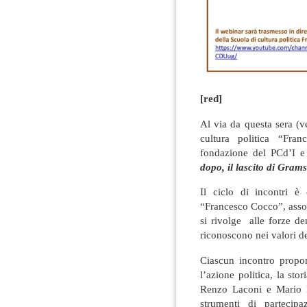
[red]
Al via da questa sera (v
cultura politica “Fra
fondazione del PCd’I e 
dopo, il lascito di Gram
Il ciclo di incontri è 
“Francesco Cocco”, asso
si rivolge alle forze de
riconoscono nei valori de
Ciascun incontro propon
l’azione politica, la st
Renzo Laconi e Mario Me
strumenti di partecipa