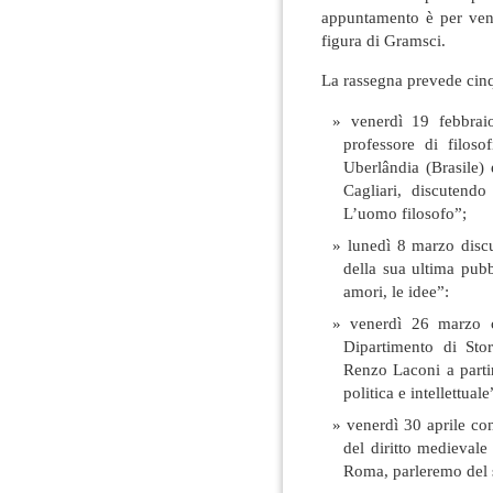
appuntamento è per vene
figura di Gramsci.
La rassegna prevede cinq
venerdì 19 febbrai
professore di filoso
Uberlândia (Brasile) 
Cagliari, discutend
L’uomo filosofo”;
lunedì 8 marzo discu
della sua ultima pubb
amori, le idee”:
venerdì 26 marzo c
Dipartimento di Stor
Renzo Laconi a parti
politica e intellettuale
venerdì 30 aprile con
del diritto medieval
Roma, parleremo del s