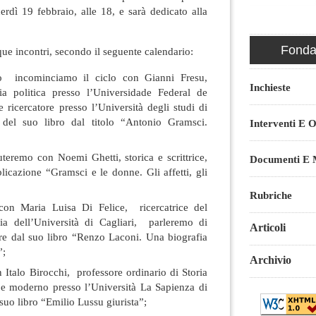
rdì 19 febbraio, alle 18, e sarà dedicato alla
Fondaz
ue incontri, secondo il seguente calendario:
o incominciamo il ciclo con Gianni Fresu,
Inchieste
fia politica presso l’Universidade Federal de
e ricercatore presso l’Università degli studi di
o del suo libro dal titolo “Antonio Gramsci.
Interventi E O
teremo con Noemi Ghetti, storica e scrittrice,
Documenti E M
licazione “Gramsci e le donne. Gli affetti, gli
Rubriche
on Maria Luisa Di Felice, ricercatrice del
ia dell’Università di Cagliari, parleremo di
Articoli
re dal suo libro “Renzo Laconi. Una biografia
”;
Archivio
 Italo Birocchi, professore ordinario di Storia
e e moderno presso l’Università La Sapienza di
uo libro “Emilio Lussu giurista”;