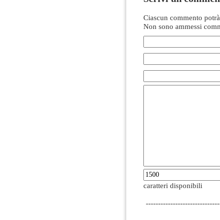
Ciascun commento potrà 
Non sono ammessi comme
caratteri disponibili
------------------------------