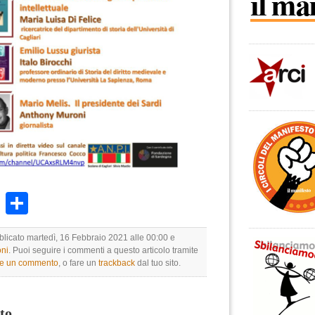
k
r
ail
WhatsApp
Condividi
bblicato martedì, 16 Febbraio 2021 alle 00:00 e
ni
. Puoi seguire i commenti a questo articolo tramite
re un commento
, o fare un
trackback
dal tuo sito.
to