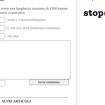
avere una lunghezza massima di 1500 battute.
nti consecutivi.
Nome e Cognomeobbligatorio
E-mail (non verrà pubblicata) obbligatorio
Sito Web
----------------------------------------------------------
ALTRI ARTICOLI