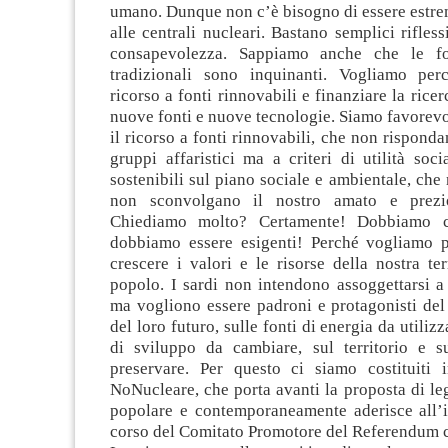
umano. Dunque non c’è bisogno di essere estrem
alle centrali nucleari. Bastano semplici rifless
consapevolezza. Sappiamo anche che le fo
tradizionali sono inquinanti. Vogliamo perc
ricorso a fonti rinnovabili e finanziare la ricer
nuove fonti e nuove tecnologie. Siamo favorevol
il ricorso a fonti rinnovabili, che non risponda
gruppi affaristici ma a criteri di utilità soc
sostenibili sul piano sociale e ambientale, che
non sconvolgano il nostro amato e prezi
Chiediamo molto? Certamente! Dobbiamo c
dobbiamo essere esigenti! Perché vogliamo p
crescere i valori e le risorse della nostra te
popolo. I sardi non intendono assoggettarsi a 
ma vogliono essere padroni e protagonisti del
del loro futuro, sulle fonti di energia da utiliz
di sviluppo da cambiare, sul territorio e s
preservare. Per questo ci siamo costituiti
NoNucleare, che porta avanti la proposta di leg
popolare e contemporaneamente aderisce all’in
corso del Comitato Promotore del Referendum c