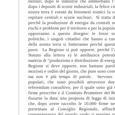
militari, dopo le industrie che ammorbano l’a
dopo i depositi di scorie industriali, la felice c
nostra terra è esente da fenomeni sismici la 
ospitare centrali e scorie nucleari. Si tratta 
perché la produzione di energia da centrali n
rischi e problemi per il territorio e per la popola
opporranno a questo disegno: le forze soc
politiche, i singoli cittadini che hanno a cu
della nostra terra si batteranno perché ques
passi. La Regione si può opporre, perché l’a
Statuto alla lettera e) le attribuisce potest
materia di “produzione e distribuzione di energi
Regione si deve opporre, non bastano parol
mozioni e ordini del giorno, che pure sono cose 
ma non è più tempo di parole. Servono p
popolari, che sono possibili attraverso du
referendum consultivo, per il quale sono già s
firme prescritte e il Comitato Promotore del 
fissarne la data; una proposta di legge di ini
che, dopo avere raccolto le 10.000 firme ne
presentata al Consiglio Regionale, affin
rappresentanza del popolo sardo si esprima in