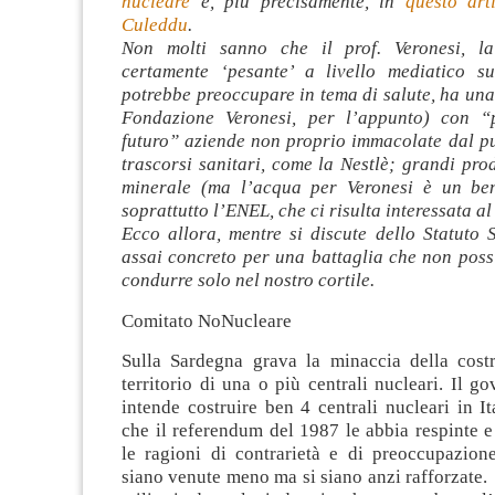
nucleare
e, più precisamente, in
questo art
Culeddu
.
Non molti sanno che il prof. Veronesi, l
certamente ‘pesante’ a livello mediatico s
potrebbe preoccupare in tema di salute, ha un
Fondazione Veronesi, per l’appunto) con “p
futuro” aziende non proprio immacolate dal pu
trascorsi sanitari, come la Nestlè; grandi pro
minerale (ma l’acqua per Veronesi è un be
soprattutto l’ENEL, che ci risulta interessata 
Ecco allora, mentre si discute dello Statuto 
assai concreto per una battaglia che non po
condurre solo nel nostro cortile.
Comitato NoNucleare
Sulla Sardegna grava la minaccia della cost
territorio di una o più centrali nucleari. Il g
intende costruire ben 4 centrali nucleari in It
che il referendum del 1987 le abbia respinte 
le ragioni di contrarietà e di preoccupazion
siano venute meno ma si siano anzi rafforzate.