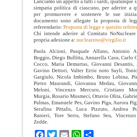
Lanciamo un appello a tutti i sardi, qualunque si
simpatia politica di ciascuno, per aderire a 
per promuovere e sostenere le sue inizia
documento sono allegate la proposta di leg
referendario:
Proposta di legge e quesito refere
Chi intende aderire al Comitato NoNucleare
propria adesione a:
nucleareno@virgilio.it
Paola Alcioni, Pasquale Alfano, Antonio At
Boggio, Diego Bullitta, Annarella Casu, Carlo C
Cocco, Maria Demurtas, Giovanni Desantis, 
Gavino Dettori, Valter Erriu noto Sayli, Toni
Gargiulo, Nicola Imbimbo, Bruno Lobina, Pie
Pietro Maurandi, Giovanna Medau, Giovann
Meloni, Vincenzo Mercuro, Cristiano Mon
Murgia, Rosario Musmeci, Ottavio Olita, Gabrie
Palmas, Emanuele Pes, Gavino Piga, Aurora Pigl
Serafina Pittalis, Luca Pizzuto, Andrea P
Ranieri, Tore Serra, Stefano Seu, Vincenzo
Zedde.
Facebook
Twitter
Email
WhatsApp
Condividi