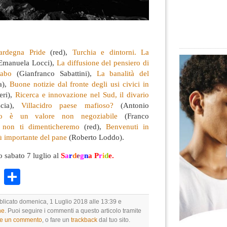
Sardegna Pride
(red),
Turchia e dintorni. La
Emanuela Locci),
La diffusione del pensiero di
abo
(Gianfranco Sabattini),
La banalità del
a),
Buone notizie dal fronte degli usi civici in
eri),
Ricerca e innovazione nel Sud, il divario
cia),
Villacidro paese mafioso?
​ (Antonio
smo è un valore non negoziabile
(Franco
 non ti dimenticheremo
(red),
Benvenuti in
ù importante del pane
(Roberto Loddo).
 sabato 7 luglio al
S
a
r
d
e
g
n
a
P
r
i
d
e.
k
r
ail
WhatsApp
Condividi
bblicato domenica, 1 Luglio 2018 alle 13:39 e
ne
. Puoi seguire i commenti a questo articolo tramite
re un commento
, o fare un
trackback
dal tuo sito.