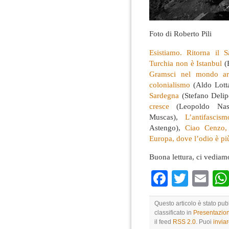
Foto di Roberto Pili
Esistiamo. Ritorna il 
Turchia non è Istanbul
(
Gramsci nel mondo ar
colonialismo
(Aldo Lott
Sardegna
(Stefano Delip
cresce
(Leopoldo Nas
Muscas),
L’antifasci
Astengo),
Ciao Cenzo,
Europa, dove l’odio è pi
Buona lettura, ci vediamo
Faceboo
Twitte
Em
Questo articolo è stato pu
classificato in
Presentazio
il feed
RSS 2.0
. Puoi
invia