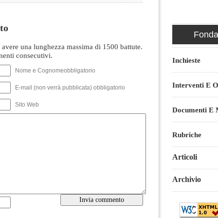
to
Fondaz
avere una lunghezza massima di 1500 battute.
nti consecutivi.
Inchieste
Nome e Cognomeobbligatorio
Interventi E O
E-mail (non verrà pubblicata) obbligatorio
Sito Web
Documenti E M
Rubriche
Articoli
Archivio