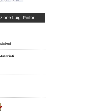
ione Luigi Pintor
pinioni
ateriali