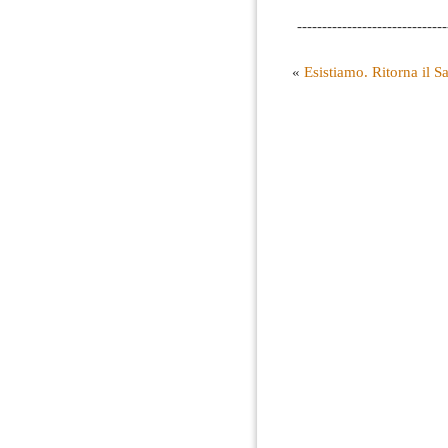
------------------------------
«
Esistiamo. Ritorna il S