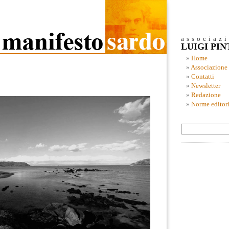
associaz
LUIGI PI
Home
Associazione
Contatti
Newsletter
Redazione
Norme editori