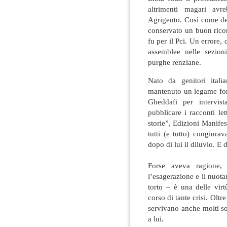
altrimenti magari avr
Agrigento. Così come de
conservato un buon ricor
fu per il Pci. Un errore,
assemblee nelle sezioni
purghe renziane.
Nato da genitori itali
mantenuto un legame fort
Gheddafi per intervis
pubblicare i racconti let
storie”, Edizioni Manife
tutti (e tutto) congiur
dopo di lui il diluvio. E 
Forse aveva ragione,
l’esagerazione e il nuotar
torto – è una delle vir
corso di tante crisi. Oltre
servivano anche molti so
a lui.