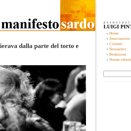
associaz
LUIGI PI
Home
Associazione
Contatti
ierava dalla parte del torto e
Newsletter
Redazione
Norme editori