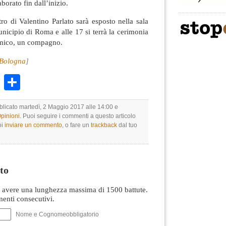
borato fin dall’inizio.
tro di Valentino Parlato sarà esposto nella sala
nicipio di Roma e alle 17 si terrà la cerimonia
amico, un compagno.
i Bologna
]
k
r
ail
WhatsApp
Condividi
bblicato martedì, 2 Maggio 2017 alle 14:00 e
Opinioni
. Puoi seguire i commenti a questo articolo
oi
inviare un commento
, o fare un
trackback
dal tuo
to
avere una lunghezza massima di 1500 battute.
nti consecutivi.
Nome e Cognomeobbligatorio