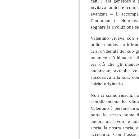
cani”), era generoso e 
invitava amici e compa
avanzata – li accompag
l’indomani ti telefonav
sognare la rivoluzione se
Valentino viveva con so
politica andava a infran
crisi d’identità del suo 
meno con l’ultima crisi d
era ciò che gli manca
andarsene, avrebbe vol
successiva alla sua, com
spirito originario.
Non ci siamo riusciti, 
semplicemente ha vinto
Valentino è persino torn
porta lo stesso nome di
ancora un lavoro e una 
storia, la nostra storia,
accettarlo. Con l’asso