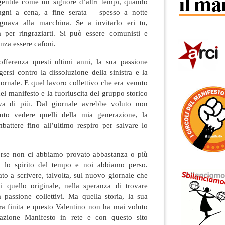
gentile come un signore d’altri tempi, quando
gni a cena, a fine serata – spesso a notte
nava alla macchina. Se a invitarlo eri tu,
a per ringraziarti. Si può essere comunisti e
nza essere cafoni.
fferenza questi ultimi anni, la sua passione
gersi contro la dissoluzione della sinistra e la
giornale. E quel lavoro collettivo che era venuto
el manifesto e la fuoriuscita del gruppo storico
va di più. Dal giornale avrebbe voluto non
uto vedere quelli della mia generazione, la
battere fino all’ultimo respiro per salvare lo
forse non ci abbiamo provato abbastanza o più
 lo spirito del tempo e noi abbiamo perso.
ato a scrivere, talvolta, sul nuovo giornale che
 quello originale, nella speranza di trovare
passione collettivi. Ma quella storia, la sua
 era finita e questo Valentino non ha mai voluto
ciazione Manifesto in rete e con questo sito