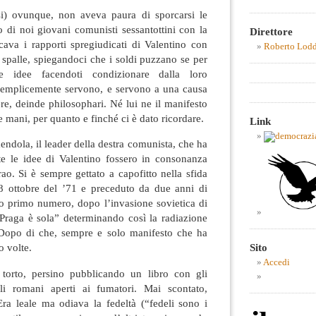
i) ovunque, non aveva paura di sporcarsi le
di noi giovani comunisti sessantottini con la
Direttore
icava i rapporti spregiudicati di Valentino con
Roberto Lod
e spalle, spiegandoci che i soldi puzzano se per
ue idee facendoti condizionare dalla loro
 semplicemente servono, e servono a una causa
e, deinde philosophari. Né lui ne il manifesto
e mani, per quanto e finché ci è dato ricordare.
Link
ndola, il leader della destra comunista, che ha
e le idee di Valentino fossero in consonanza
rao. Si è sempre gettato a capofitto nella sfida
28 ottobre del ’71 e preceduto da due anni di
uo primo numero, dopo l’invasione sovietica di
“Praga è sola” determinando così la radiazione
 Dopo di che, sempre e solo manifesto che ha
Sito
o volte.
Accedi
 torto, persino pubblicando un libro con gli
cali romani aperti ai fumatori. Mai scontato,
Era leale ma odiava la fedeltà (“fedeli sono i