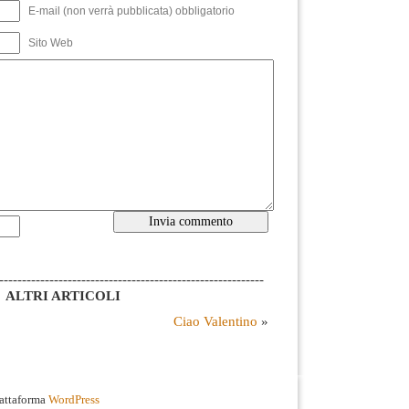
E-mail (non verrà pubblicata) obbligatorio
Sito Web
----------------------------------------------------------
ALTRI ARTICOLI
Ciao Valentino
»
iattaforma
WordPress