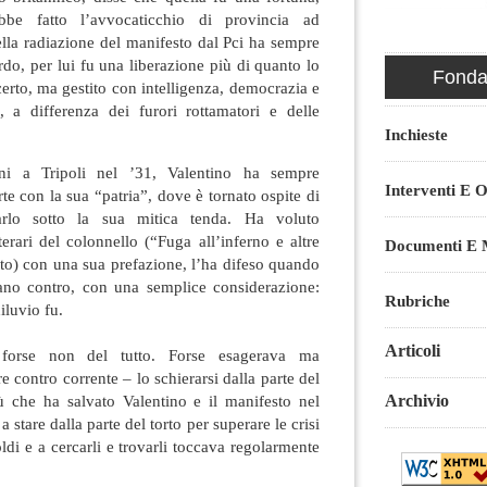
ebbe fatto l’avvocaticchio di provincia ad
lla radiazione del manifesto dal Pci ha sempre
do, per lui fu una liberazione più di quanto lo
Fondaz
 certo, ma gestito con intelligenza, democrazia e
, a differenza dei furori rottamatori e delle
Inchieste
ani a Tripoli nel ’31, Valentino ha sempre
Interventi E O
e con la sua “patria”, dove è tornato ospite di
tarlo sotto la sua mitica tenda. Ha voluto
terari del colonnello (“Fuga all’inferno e altre
Documenti E M
sto) con una sua prefazione, l’ha difeso quando
avano contro, con una semplice considerazione:
Rubriche
diluvio fu.
Articoli
 forse non del tutto. Forse esagerava ma
e contro corrente – lo schierarsi dalla parte del
Archivio
tù che ha salvato Valentino e il manifesto nel
 a stare dalla parte del torto per superare le crisi
ldi e a cercarli e trovarli toccava regolarmente