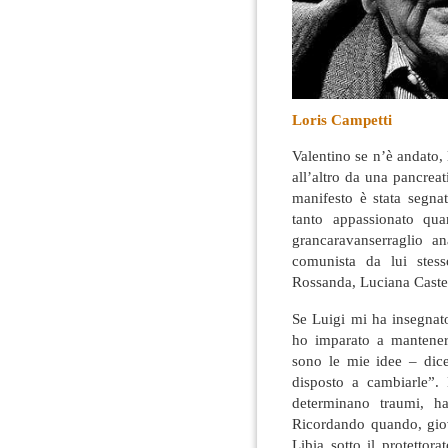
Loris Campetti
Valentino se n’è andato, 
all’altro da una pancreati
manifesto è stata segnat
tanto appassionato qua
grancaravanserraglio a
comunista da lui stes
Rossanda, Luciana Castel
Se Luigi mi ha insegnat
ho imparato a mantener
sono le mie idee – dic
disposto a cambiarle”. 
determinano traumi, ha
Ricordando quando, giov
Libia sotto il protettor