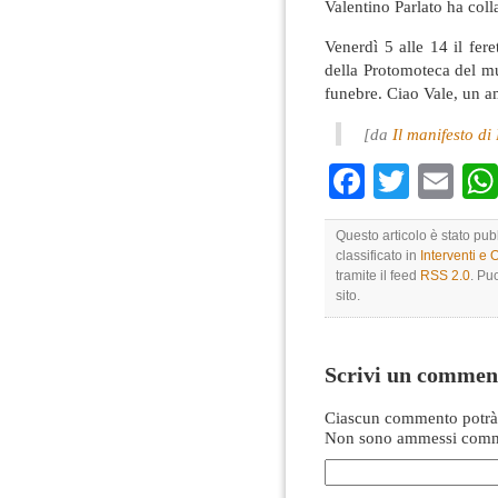
Valentino Parlato ha colla
Venerdì 5 alle 14 il fere
della Protomoteca del mu
funebre. Ciao Vale, un 
[da
Il manifesto d
Faceboo
Twitte
Em
Questo articolo è stato pu
classificato in
Interventi e 
tramite il feed
RSS 2.0
. Pu
sito.
Scrivi un commen
Ciascun commento potrà 
Non sono ammessi comme