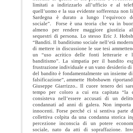
limitati a indirizzarlo all’ufficio e al te
quell’uomo e la sua evidente sofferenza non li
Sardegna è durato a lungo l’equivoco de
sociale”. Forse è una teoria che va in buona
almeno per rendere maggiore giustizia al
sequestri di persona. Lo stesso Eric J. Hobs
“Banditi. Il banditismo sociale nell’età modern
di mettere in discussione le sue tesi ammetten
un “uso acritico delle fonti letterarie e 
banditismo”. La simpatia per il bandito es
frustrazione individuale e un vano desiderio di 
del bandito è fondamentalmente un insieme di
falsificazione”, ammette Hobsbawm riportando
Giuseppe Giarrizzo.. Il cuore tenero dei sar
tempo per coloro a cui era capitata “la d
consisteva nell’essere accusati di un delitt
condannati ad anni di galera. Non importa 
innocenti. Forse perché ci si sentiva parte 
collettiva colpita da una condanna storica in
percezione inconscia di un potere economi
sociale, nato da atti di sopraffazione. Inv