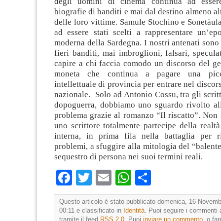
degli uomini di cinema continua ad essere 
biografie di banditi e mai dal destino almeno al
delle loro vittime. Samule Stochino e Sonetàula
ad essere stati scelti a rappresentare un’epo
moderna della Sardegna. I nostri antenati sono
fieri banditi, mai imbroglioni, falsari, speculat
capire a chi faccia comodo un discorso del ge
moneta che continua a pagare una picc
intellettuale di provincia per entrare nel disco
nazionale. Solo ad Antonio Cossu, tra gli scrit
dopoguerra, dobbiamo uno sguardo rivolto all’
problema grazie al romanzo “Il riscatto”. Non 
uno scrittore totalmente partecipe della realt
interna, in prima fila nella battaglia per r
problemi, a sfuggire alla mitologia del “balente
sequestro di persona nei suoi termini reali.
Facebook
Twitter
Email
WhatsApp
Condividi
Questo articolo è stato pubblicato domenica, 16 Novemb
00:11 e classificato in
Identità
. Puoi seguire i commenti 
tramite il feed
RSS 2.0
. Puoi
inviare un commento
, o fa