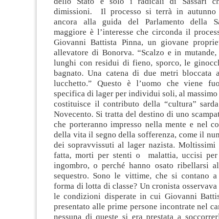
dello Stato e solo i radicali di Sassari c
dimissioni. Il processo si terrà in autunno
ancora alla guida del Parlamento della 
maggiore è l’interesse che circonda il process
Giovanni Battista Pinna, un giovane propriet
allevatore di Bonorva. “Scalzo e in mutande, 
lunghi con residui di fieno, sporco, le ginocc
bagnato. Una catena di due metri bloccata 
lucchetto.” Questo è l’uomo che viene fuo
specifica di lager per individui soli, al massim
costituisce il contributo della “cultura” sarda
Novecento. Si tratta del destino di uno scampat
che porteranno impresso nella mente e nel cor
della vita il segno della sofferenza, come il nu
dei sopravvissuti al lager nazista. Moltissim
fatta, morti per stenti o malattia, uccisi per
ingombro, o perché hanno osato ribellarsi al
sequestro. Sono le vittime, che si contano a
forma di lotta di classe? Un cronista osservava
le condizioni disperate in cui Giovanni Batti
presentato alle prime persone incontrate nel can
nessuna di queste si era prestata a soccorrer