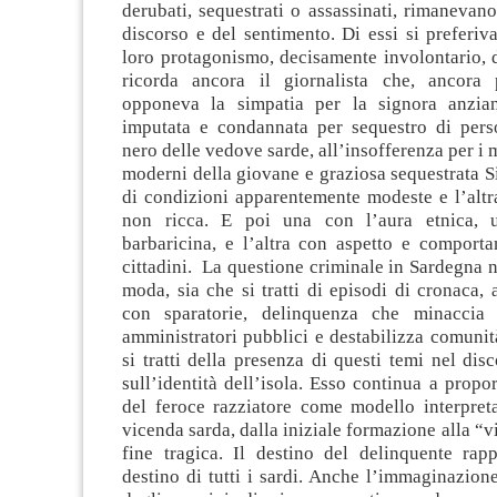
derubati, sequestrati o assassinati, rimanevan
discorso e del sentimento. Di essi si preferiva
loro protagonismo, decisamente involontario, d
ricorda ancora il giornalista che, ancora 
opponeva la simpatia per la signora anzia
imputata e condannata per sequestro di perso
nero delle vedove sarde, all’insofferenza per i 
moderni della giovane e graziosa sequestrata S
di condizioni apparentemente modeste e l’altr
non ricca. E poi una con l’aura etnica, 
barbaricina, e l’altra con aspetto e comporta
cittadini. La questione criminale in Sardegna 
moda, sia che si tratti di episodi di cronaca, 
con sparatorie, delinquenza che minaccia 
amministratori pubblici e destabilizza comunità
si tratti della presenza di questi temi nel dis
sull’identità dell’isola. Esso continua a propo
del feroce razziatore come modello interpreta
vicenda sarda, dalla iniziale formazione alla “v
fine tragica. Il destino del delinquente rapp
destino di tutti i sardi. Anche l’immaginazione