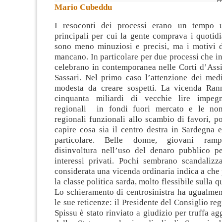
Mario Cubeddu
I resoconti dei processi erano un tempo 
principali per cui la gente comprava i quotid
sono meno minuziosi e precisi, ma i motivi d
mancano. In particolare per due processi che in 
celebrano in contemporanea nelle Corti d’Ass
Sassari. Nel primo caso l’attenzione dei med
modesta da creare sospetti. La vicenda Rann
cinquanta miliardi di vecchie lire impegn
regionali in fondi fuori mercato e le nom
regionali funzionali allo scambio di favori, p
capire cosa sia il centro destra in Sardegna e
particolare. Belle donne, giovani ramp
disinvoltura nell’uso del denaro pubblico pe
interessi privati. Pochi sembrano scandalizz
considerata una vicenda ordinaria indica a che 
la classe politica sarda, molto flessibile sulla 
Lo schieramento di centrosinistra ha ugualmen
le sue reticenze: il Presidente del Consiglio r
Spissu è stato rinviato a giudizio per truffa ag