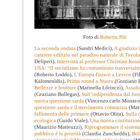
Foto di
Roberto Pili
La seconda ondata
(Sandri Medici),
A giudizio i
cantiere edilizio nel paradiso naturale di Tavol
Deliperi),
Intervista al professor Christian Rossi
USA: “Il socialismo ha contaminato trasversalm
(Roberto Loddo),
L’Europa finisce a Lesvos
(Fi
Kalomenìdis),
Primo round a Nuoro
(Graziano P
Bellezze e brutture
(Marinella Lőrinczi),
Assalt
(Graziano Bullegas),
Sull’indipendenza dal foss
nuova questione sarda
(Vincenzo carlo Monaco
questione sarda e il movimento comunista
(Matt
fallimento delle primarie
(Ottavio Olita),
Sulla 
ecologica
(Guido Viale),
Una nuova costituzione
(Maurizio Matteuzzi),
Riprogrammare il sistema
pubblico è la priorità
(Claudia Zuncheddu),
Bol