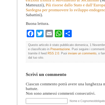
elezioni trionfa il Movimiento al Socialismo
(Ma
Matteuzzi),
Più risorse dallo Stato e dall’Europa
Sardegna per promuovere lo sviluppo endogen
Sabattini).
Buona lettura.
Facebook
Twitter
Email
WhatsApp
Condividi
Questo articolo è stato pubblicato domenica, 1 Novembr
e classificato in
Presentazione
. Puoi seguire i commenti 
tramite il feed
RSS 2.0
. Puoi
inviare un commento
, o fa
dal tuo sito.
Scrivi un commento
Ciascun commento potrà avere una lunghezza 
battute.
Non sono ammessi commenti consecutivi.
Nome e Cognomeobbligato