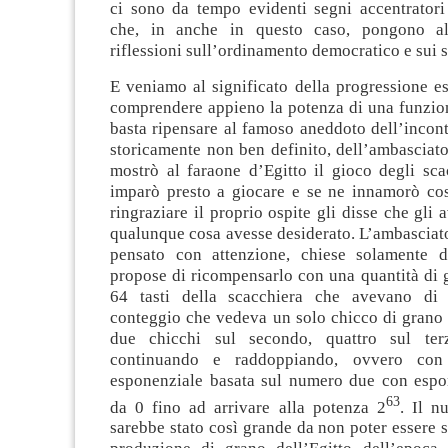
ci sono da tempo evidenti segni accentratori 
che, in anche in questo caso, pongono a
riflessioni sull’ordinamento democratico e sui s
E veniamo al significato della progressione e
comprendere appieno la potenza di una funzio
basta ripensare al famoso aneddoto dell’incon
storicamente non ben definito, dell’ambasciat
mostrò al faraone d’Egitto il gioco degli sca
imparò presto a giocare e se ne innamorò cos
ringraziare il proprio ospite gli disse che gli 
qualunque cosa avesse desiderato. L’ambasciat
pensato con attenzione, chiese solamente d
propose di ricompensarlo con una quantità di 
64 tasti della scacchiera che avevano di
conteggio che vedeva un solo chicco di grano 
due chicchi sul secondo, quattro sul te
continuando e raddoppiando, ovvero con
esponenziale basata sul numero due con espo
63
da 0 fino ad arrivare alla potenza 2
. Il n
sarebbe stato così grande da non poter essere s