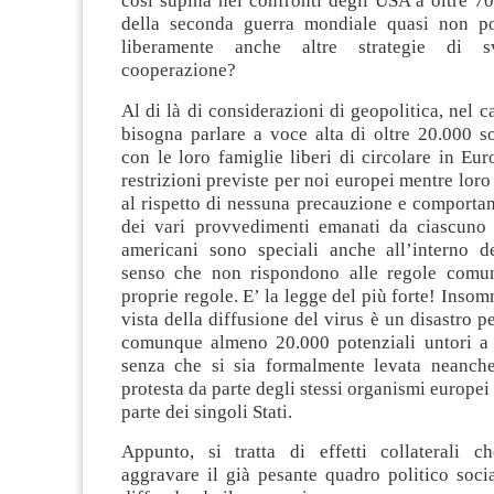
così supina nei confronti degli USA a oltre 70
della seconda guerra mondiale quasi non po
liberamente anche altre strategie di 
cooperazione?
Al di là di considerazioni di geopolitica, nel c
bisogna parlare a voce alta di oltre 20.000 s
con le loro famiglie liberi di circolare in Eur
restrizioni previste per noi europei mentre loro
al rispetto di nessuna precauzione e comporta
dei vari provvedimenti emanati da ciascuno S
americani sono speciali anche all’interno 
senso che non rispondono alle regole comun
proprie regole. E’ la legge del più forte! Insom
vista della diffusione del virus è un disastro p
comunque almeno 20.000 potenziali untori a st
senza che si sia formalmente levata neanch
protesta da parte degli stessi organismi europei
parte dei singoli Stati.
Appunto, si tratta di effetti collaterali c
aggravare il già pesante quadro politico socia