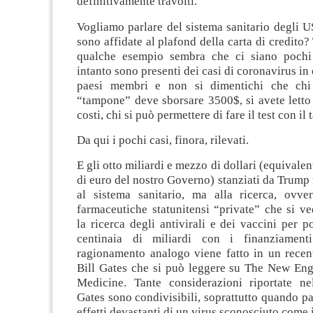
definitivamente travolti.
Vogliamo parlare del sistema sanitario degli 
sono affidate al plafond della carta di credito?
qualche esempio sembra che ci siano pochi 
intanto sono presenti dei casi di coronavirus in 
paesi membri e non si dimentichi che chi
“tampone” deve sborsare 3500$, si avete letto
costi, chi si può permettere di fare il test con i
Da qui i pochi casi, finora, rilevati.
E gli otto miliardi e mezzo di dollari (equivalent
di euro del nostro Governo) stanziati da Trump
al sistema sanitario, ma alla ricerca, ovve
farmaceutiche statunitensi “private” che si v
la ricerca degli antivirali e dei vaccini per 
centinaia di miliardi con i finanziament
ragionamento analogo viene fatto in un recent
Bill Gates che si può leggere su The New Eng
Medicine. Tante considerazioni riportate nel
Gates sono condivisibili, soprattutto quando par
effetti devastanti di un virus sconosciuto come 