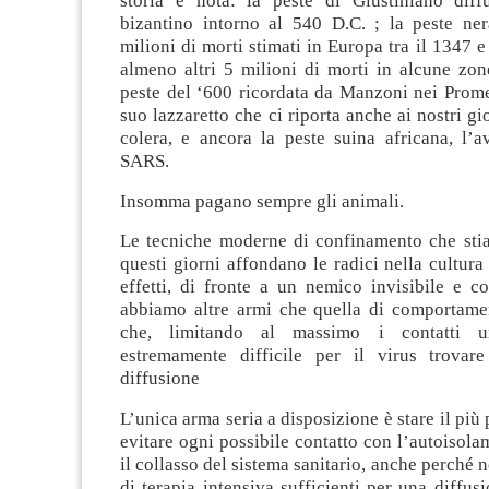
storia è nota: la peste di Giustiniano diff
bizantino intorno al 540 D.C. ; la peste ne
milioni di morti stimati in Europa tra il 1347 e
almeno altri 5 milioni di morti in alcune zon
peste del ‘600 ricordata da Manzoni nei Prome
suo lazzaretto che ci riporta anche ai nostri gior
colera, e ancora la peste suina africana, l’av
SARS.
Insomma pagano sempre gli animali.
Le tecniche moderne di confinamento che sti
questi giorni affondano le radici nella cultura
effetti, di fronte a un nemico invisibile e c
abbiamo altre armi che quella di comportamen
che, limitando al massimo i contatti u
estremamente difficile per il virus trovare
diffusione
L’unica arma seria a disposizione è stare il più 
evitare ogni possibile contatto con l’autoisola
il collasso del sistema sanitario, anche perché 
di terapia intensiva sufficienti per una diffu