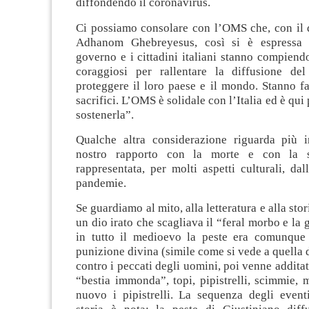
diffondendo il coronavirus.
Ci possiamo consolare con l’OMS che, con il d
Adhanom Ghebreyesus, così si è espressa s
governo e i cittadini italiani stanno compiend
coraggiosi per rallentare la diffusione de
proteggere il loro paese e il mondo. Stanno f
sacrifici. L’OMS è solidale con l’Italia ed è qui
sostenerla”.
Qualche altra considerazione riguarda più i
nostro rapporto con la morte e con la s
rappresentata, per molti aspetti culturali, dal
pandemie.
Se guardiamo al mito, alla letteratura e alla sto
un dio irato che scagliava il “feral morbo e la 
in tutto il medioevo la peste era comunque
punizione divina (simile come si vede a quella 
contro i peccati degli uomini, poi venne addita
“bestia immonda”, topi, pipistrelli, scimmie, m
nuovo i pipistrelli. La sequenza degli eventi