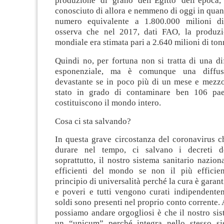
produzione di grano dell’Egitto dell’epoca
conosciuto di allora e nemmeno di oggi in quanto
numero equivalente a 1.800.000 milioni di 
osserva che nel 2017, dati FAO, la produzi
mondiale era stimata pari a 2.640 milioni di tonn
Quindi no, per fortuna non si tratta di una di
esponenziale, ma è comunque una diffus
devastante se in poco più di un mese e mezzo
stato in grado di contaminare ben 106 pa
costituiscono il mondo intero.
Cosa ci sta salvando?
In questa grave circostanza del coronavirus c
durare nel tempo, ci salvano i decreti 
soprattutto, il nostro sistema sanitario nazion
efficienti del mondo se non il più efficie
principio di universalità perché la cura è garantit
e poveri e tutti vengono curati indipendente
soldi sono presenti nel proprio conto corrente. 
possiamo andare orgogliosi è che il nostro sis
un “unicum” perché integra nello stesso si