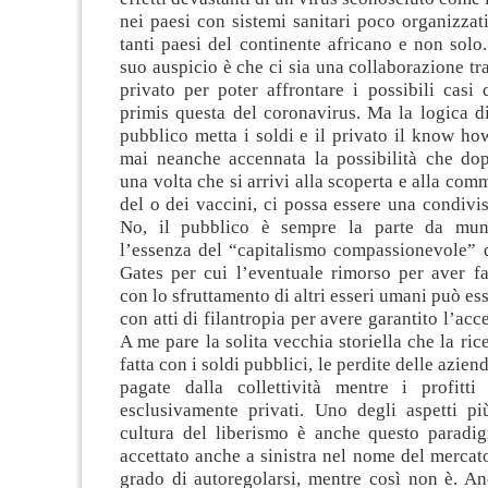
nei paesi con sistemi sanitari poco organizzat
tanti paesi del continente africano e non solo. 
suo auspicio è che ci sia una collaborazione tra
privato per poter affrontare i possibili casi
primis questa del coronavirus. Ma la logica d
pubblico metta i soldi e il privato il know h
mai neanche accennata la possibilità che do
una volta che si arrivi alla scoperta e alla com
del o dei vaccini, ci possa essere una condivisi
No, il pubblico è sempre la parte da mun
l’essenza del “capitalismo compassionevole” 
Gates per cui l’eventuale rimorso per aver fa
con lo sfruttamento di altri esseri umani può e
con atti di filantropia per avere garantito l’acc
A me pare la solita vecchia storiella che la ric
fatta con i soldi pubblici, le perdite delle azi
pagate dalla collettività mentre i profitt
esclusivamente privati. Uno degli aspetti più
cultura del liberismo è anche questo parad
accettato anche a sinistra nel nome del mercato
grado di autoregolarsi, mentre così non è. An