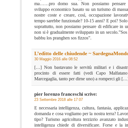
ma……pro domo sua. Non possiamo pensare d
sviluppo economico basato su un turismo di massa
nostre coste e creare, così, occupazione lavorat
tempo sarebbe funzionale? 10-15 anni? E poi? Sol
soprattutto, non possiamo pensare di edificare in u
non si è gradualmente sviluppato in un secolo.”Sos
babbu los pranghen sos fizzos”.
L’editto delle chiudende ~ SardegnaMond
30 Maggio 2016 alle 08:52
[…] Non bastavano le servitù militari e i disastri
procinto di essere fatti (vedi Capo Malfata
Marcegaglia, tanto per dirne uno) a romperci gli […
pier lorenzo franceschi
scrive:
23 Settembre 2018 alle 17:07
E necessaria intelligenza, cultura, fantasia, applic
domanda e cosa vogliamo per la nostra terra? Lavor
tipo? Turismo agricoltura terzizrio avanzato indus
intelligenza chiede di diversificare. Forse e la i