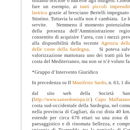
soltanto briciole o macerie agli indigeni. Chied
fare un esempio, ai
tanti piccoli imprendit
lastrico
grazie al bresciano Bertelli impegnato
Stintino. Tuttavia la solfa non è cambiata. Le 
servite. Nemmeno il momento potenzialme
della presenza dell’Amministrazione reg
consentito di acquisire l’area, con i mezzi prev
alla disponibilità della recente
Agenzia dell
delle coste della Sardegna
. Si poteva salva
valorizzazione mattonara uno dei tratti più bel
costa del Mediterraneo, ma non se n’è voluto fa
*Gruppo d’Intervento Giuridico
In precedenza su Il
Manifesto Sardo
, n. 63, 1 
dal sito web della Società Sanse
(
http://www.sansedonispa.it/
)
Capo Malfatano
costa sud-occidentale della Sardegna, nel com
nella provincia di Cagliari, da cui dista 40 km.
estende per circa 670 ettari su una zona di
paesaggistico e di rinomata bellezza, e compr
spiaggia di Tuarredda, tra la penisola di C