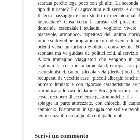
scartata perche lega poco con gli altri. La second
tipo di turismo? E di agricoltura e di servizi e di te
Il terzo passaggio e uno studio di mercato:quali t
intercettare? Cosa cerca il turusta dei prossimi
domanda essenziale:i teuladini vogliono vivere 
piacevole, armonoco, rispettoso dell anima stori
infine si dovrebbe programmare un intervento di lu
orienti verso un turismo evoluto e consapevole. N
scontata ma va guidata da politici colti, al servizio
Allora immagino viaggiatori che vengono in pu
esplorare la costa incontaminata d, europa, con per
escursionistici, canoe, piccola vela (derive) bed a
recupersti da vecchie case , piccoli alberghi (anch
numero limitato e con rigorose caratteristiche arc
riproducano le case teuladine. Poi agriturismi ristora
costa, recupero di eccellenze gastronomiche. E s
spiagge in parte attrrezzate, con chioschi di cann
canniccio. Ristorantini in spiaggia con sedie e tavoli
tenui senza il rosso algida0p o il giallo mott
Scrivi un commento