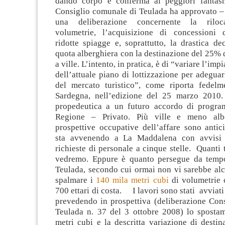
dando corpo e conferma ai peggiori fantasm
Consiglio comunale di Teulada ha approvato – 
una deliberazione concernente la riloca
volumetrie, l’acquisizione di concessioni 
ridotte spiagge e, soprattutto, la drastica de
quota alberghiera con la destinazione del 25% 
a ville. L’intento, in pratica, è di “variare l’imp
dell’attuale piano di lottizzazione per adeguarl
del mercato turistico”, come riporta fedel
Sardegna, nell’edizione del 25 marzo 2010.
propedeutica a un futuro accordo di prog
Regione – Privato. Più ville e meno alb
prospettive occupative dell’affare sono antic
sta avvenendo a La Maddalena con avvisi 
richieste di personale a cinque stelle. Quanti
vedremo. Eppure è quanto persegue da temp
Teulada, secondo cui ormai non vi sarebbe alc
spalmare i
140 mila metri cubi
di volumetrie 
700 ettari di costa. I lavori sono stati avviati
prevedendo in prospettiva (deliberazione Con
Teulada n. 37 del 3 ottobre 2008) lo sposta
metri cubi e la descritta variazione di dest