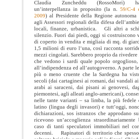
Claudia Zuncheddu (RossoMori) ha
un’interpellanza in proposito (la n.
59/C-4 
2009
) al Presidente della Regione autonoma 
agli Assessori regionali della difesa dell’ambie
locali, finanze, urbanistica. Gli altri a sch
silenzio. Fuori dai piedi, oggi si costruiscono 
di coperto in vendita e migliaia di mq. di giar
1,5 milioni di euro l’una, così racconta sorrid
mezzi cingolati. Sarebbero proprio da rivedere
che vedono i sardi quale popolo orgoglioso, 
all’indipendenza ed all’autogoverno. A parte le
più o meno cruente che la Sardegna ha vist
secoli (dai cartaginesi ai romani, dai vandali ai
arabi ai saraceni, dai pisani ai genovesi, da
piemontesi, agli alleati anglo-americani), conse
nelle tante varianti – sa limba, la più fedele
latino (lingua degli invasori) e tutt’oggi, non
dichiarazioni, sos istranzos che approdano su
ricevono un’accoglienza straordinariamente 
caso di tanti speculatori immobiliari nel cor
decenni. Rapinatori di territorio che spesso