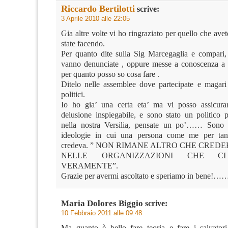
Riccardo Bertilotti
scrive:
3 Aprile 2010 alle 22:05
Gia altre volte vi ho ringraziato per quello che avet
state facendo.
Per quanto dite sulla Sig Marcegaglia e compari
vanno denunciate , oppure messe a conoscenza a tut
per quanto posso so cosa fare .
Ditelo nelle assemblee dove partecipate e magari
politici.
Io ho gia’ una certa eta’ ma vi posso assicur
delusione inspiegabile, e sono stato un politico p
nella nostra Versilia, pensate un po’…… Sono c
ideologie in cui una persona come me per tant
credeva. ” NON RIMANE ALTRO CHE CREDE
NELLE ORGANIZZAZIONI CHE CI
VERAMENTE”.
Grazie per avermi ascoltato e speriamo in bene!……
Maria Dolores Biggio
scrive:
10 Febbraio 2011 alle 09:48
Ma quanto è bello fare teoria e fare i salvatori 