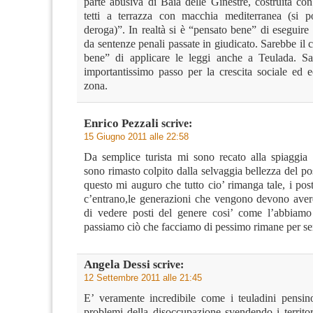
parte abusiva di Baia delle Ginestre, costruita con
tetti a terrazza con macchia mediterranea (si p
deroga)”. In realtà si è “pensato bene” di eseguire 
da sentenze penali passate in giudicato. Sarebbe il 
bene” di applicare le leggi anche a Teulada. Sa
importantissimo passo per la crescita sociale ed 
zona.
Enrico Pezzali
scrive:
15 Giugno 2011 alle 22:58
Da semplice turista mi sono recato alla spiaggia
sono rimasto colpito dalla selvaggia bellezza del po
questo mi auguro che tutto cio’ rimanga tale, i pos
c’entrano,le generazioni che vengono devono avere 
di vedere posti del genere cosi’ come l’abbiamo
passiamo ciò che facciamo di pessimo rimane per s
Angela Dessi
scrive:
12 Settembre 2011 alle 21:45
E’ veramente incredibile come i teuladini pensino
problemi della disoccupazione svendendo i territor