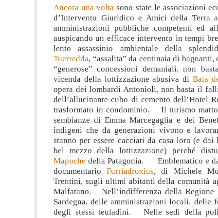
Ancora una volta
sono state le associazioni e
d’Intervento Giuridico e Amici della Terra a 
amministrazioni pubbliche competenti ed all
auspicando un efficace intervento in tempi bre
lento assassinio ambientale della splendi
Tuerredda
, “assalita” da centinaia di bagnanti,
“generose” concessioni demaniali, non bast
vicenda della lottizzazione abusiva di
Baia de
opera dei lombardi Antonioli, non basta il fall
dell’allucinante cubo di cemento dell’Hotel R
trasformato in condominio. Il turismo matto
sembianze di Emma Marcegaglia e dei Benett
indigeni che da generazioni vivono e lavor
stanno per essere cacciati da casa loro (e dai l
bel mezzo della lottizzazione) perché dist
Mapuche
della Patagonia. Emblematico e da 
documentario
Furriadroxius
, di Michele Mo
Trentini, sugli ultimi abitanti della comunità a
Malfatano. Nell’indifferenza della Regione
Sardegna, delle amministrazioni locali, delle f
degli stessi teuladini. Nelle sedi della poli