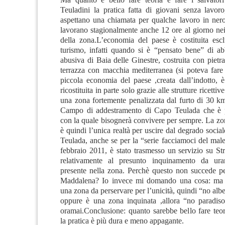
Teuladini la pratica fatta di giovani senza lavor
aspettano una chiamata per qualche lavoro in ner
lavorano stagionalmente anche 12 ore al giorno nei
della zona.L’economia del paese è costituita esc
turismo, infatti quando si è “pensato bene” di abb
abusiva di Baia delle Ginestre, costruita con pietra 
terrazza con macchia mediterranea (si poteva fare
piccola economia del paese ,creata dall’indotto, è
ricostituita in parte solo grazie alle strutture ricettiv
una zona fortemente penalizzata dal furto di 30 km
Campo di addestramento di Capo Teulada che è p
con la quale bisognerà convivere per sempre. La zo
è quindi l’unica realtà per uscire dal degrado sociale
Teulada, anche se per la “serie facciamoci del male
febbraio 2011, è stato trasmesso un servizio su Stri
relativamente al presunto inquinamento da ura
presente nella zona. Perchè questo non succede pe
Maddalena? Io invece mi domando una cosa: ma a
una zona da perservare per l’unicità, quindi “no alb
oppure è una zona inquinata ,allora “no paradiso
oramai.Conclusione: quanto sarebbe bello fare teor
la pratica è più dura e meno appagante.