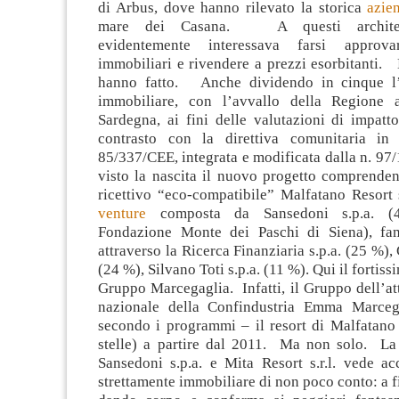
di Arbus, dove hanno rilevato la storica
azie
mare dei Casana. A questi architetti
evidentemente interessava farsi approva
immobiliari e rivendere a prezzi esorbitanti.
hanno fatto. Anche dividendo in cinque l’
immobiliare, con l’avvallo della Regione 
Sardegna, ai fini delle valutazioni di impatt
contrasto con la direttiva comunitaria in 
85/337/CEE, integrata e modificata dalla n. 97
visto la nascita il nuovo progetto comprenden
ricettivo “eco-compatibile” Malfatano Resort 
venture
composta da Sansedoni s.p.a. (
Fondazione Monte dei Paschi di Siena), fam
attraverso la Ricerca Finanziaria s.p.a. (25 %)
(24 %), Silvano Toti s.p.a. (11 %). Qui il fortis
Gruppo Marcegaglia. Infatti, il Gruppo dell’at
nazionale della Confindustria Emma Marcega
secondo i programmi – il resort di Malfatano
stelle) a partire dal 2011. Ma non solo. La 
Sansedoni s.p.a. e Mita Resort s.r.l. vede ac
strettamente immobiliare di non poco conto: a 