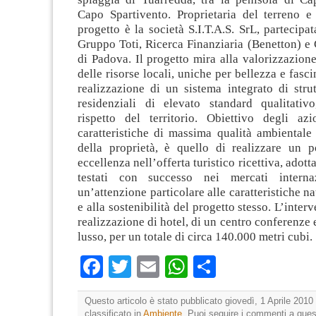
Capo Spartivento. Proprietaria del terreno e
progetto è la società S.I.T.A.S. SrL, partecipa
Gruppo Toti, Ricerca Finanziaria (Benetton) e
di Padova. Il progetto mira alla valorizzazione 
delle risorse locali, uniche per bellezza e fasci
realizzazione di un sistema integrato di strut
residenziali di elevato standard qualitati
rispetto del territorio. Obiettivo degli azio
caratteristiche di massima qualità ambientale
della proprietà, è quello di realizzare un p
eccellenza nell’offerta turistico ricettiva, adot
testati con successo nei mercati intern
un’attenzione particolare alle caratteristiche n
e alla sostenibilità del progetto stesso. L’inter
realizzazione di hotel, di un centro conferenze 
lusso, per un totale di circa 140.000 metri cubi.
Facebook
Twitter
Email
WhatsApp
Condividi
Questo articolo è stato pubblicato giovedì, 1 Aprile 2010 
classificato in
Ambiente
. Puoi seguire i commenti a quest