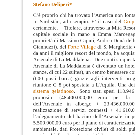
Stefano Deliperi*
C’è proprio chi ha trovato l’America non lont
In Sardistàn, ad esempio. E’ il caso del
Grup
certamente. Titolare, attraverso la Mita Resort
capitale sociale
in mano a Emma Marcegagli
proprietà di Massimo Caputi, Andrea Donà dell
Giannuzzi), del
Forte Village
di S. Margherita d
da anni il migliore resort del mondo, ha acquis
Arsenale di La Maddalena. Due conti su questa
Arsenale di La Maddalena è diventato un hotel
stanze, di cui 22 suites), un centro benessere co
(600 posti barca) grazie agli interventi pro
riunione G 8 poi spostata a L’Aquila. Una dei
sistema gelatinoso
. Sono stati spesi 118.946
proposito (48.400.000,00 euro per la ri
dell’Arsenale in albergo + 23.436.000,0
realizzazione di servizi connessi + 41.610.
l’adeguamento del bacino dell’Arsenale in po
5.500.000,00 euro per il piano di caratterizzazi
ambientale, dati Protezione civile) di soldi pu