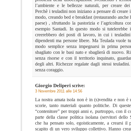
l’ambiente e le bellezze naturali, per creare dei 
Perchè i teuladini non iniziano a pensare di creare il
modo, creando bed e breakfast (restaurando anche le
paese) , sfruttando la pastorizia e l’agricoltura c
esempio Santadi. In questo modo si tutelerebbe il 
creerebbero dei posti di lavoro, in cui i teuladin
dipendenti ma persone libere. Ma Teulada vuole tu
modo semplice senza impegnarsi in prima perso
sbagliato con le basi nato e sbaglierà di nuovo. R
senza risorse e con il territorio inquinato, guard
degli altri. Richezze regalate dagli stessi teuladini
senza coraggio.
Giorgio Deliperi
scrive:
3 Novembre 2011 alle 14:56
La nostra amata isola non è in (s)vendita e non è 
scorie, tanto materiali quanto politiche. Di quest
“contenitore” per troppi anni e, purtroppo, con il 
parte della classe politica isolana (servitori dello 
che ha pensato solo, egoisticamente, a crearsi il 
scapito di un vero sviluppo collettivo. Hanno crea