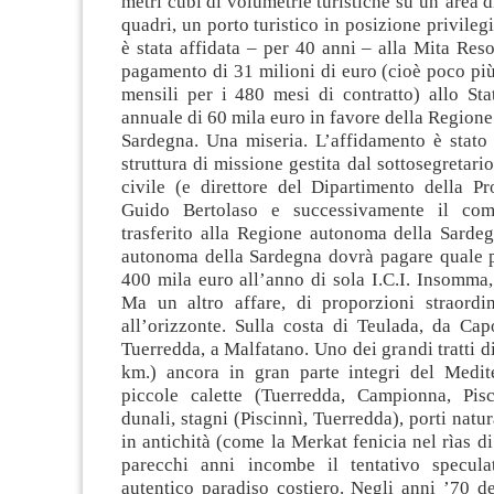
metri cubi di volumetrie turistiche su un’area d
quadri, un porto turistico in posizione privileg
è stata affidata – per 40 anni – alla Mita Resort
pagamento di 31 milioni di euro (cioè poco pi
mensili per i 480 mesi di contratto) allo St
annuale di 60 mila euro in favore della Region
Sardegna. Una miseria. L’affidamento è stato 
struttura di missione gestita dal sottosegretari
civile (e direttore del Dipartimento della Pr
Guido Bertolaso e successivamente il com
trasferito alla Regione autonoma della Sarde
autonoma della Sardegna dovrà pagare quale p
400 mila euro all’anno di sola I.C.I. Insomma,
Ma un altro affare, di proporzioni straordina
all’orizzonte. Sulla costa di Teulada, da Cap
Tuerredda, a Malfatano. Uno dei grandi tratti di
km.) ancora in gran parte integri del Medit
piccole calette (Tuerredda, Campionna, Pisc
dunali, stagni (Piscinnì, Tuerredda), porti natura
in antichità (come la Merkat fenicia nel rìas d
parecchi anni incombe il tentativo specula
autentico paradiso costiero. Negli anni ’70 d