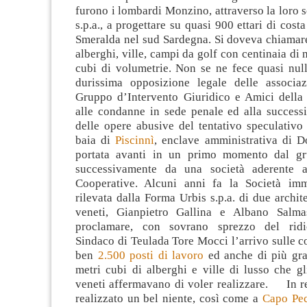
furono i lombardi Monzino, attraverso la loro so
s.p.a., a progettare su quasi 900 ettari di cost
Smeralda nel sud Sardegna. Si doveva chiamar
alberghi, ville, campi da golf con centinaia di 
cubi di volumetrie. Non se ne fece quasi nul
durissima opposizione legale delle associaz
Gruppo d’Intervento Giuridico e Amici della
alle condanne in sede penale ed alla success
delle opere abusive del tentativo speculativo
baia di
Piscinnì
, enclave amministrativa di 
portata avanti in un primo momento dal g
successivamente da una società aderente a
Cooperative. Alcuni anni fa la Società imm
rilevata dalla Forma Urbis s.p.a. di due archite
veneti, Gianpietro Gallina e Albano Salma
proclamare, con sovrano sprezzo del ridico
Sindaco di Teulada Tore Mocci l’arrivo sulle co
ben
2.500 posti di lavoro
ed anche di più gra
metri cubi di alberghi e ville di lusso che gl
veneti affermavano di voler realizzare. In r
realizzato un bel niente, così come a
Capo Pe