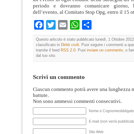
periodo e dovranno comunicare giorno, l
dell’evento, al Comitato Stop Opg, entro il 15 o
Facebook
Twitter
Email
WhatsApp
Condividi
Questo articolo è stato pubblicato lunedì, 1 Ottobre 2012
classificato in
Diritti civili
. Puoi seguire i commenti a que
tramite il feed
RSS 2.0
. Puoi
inviare un commento
, o fa
dal tuo sito.
Scrivi un commento
Ciascun commento potrà avere una lunghezza 
battute.
Non sono ammessi commenti consecutivi.
Nome e Cognomeobbligato
E-mail (non verrà pubblicata
Sito Web