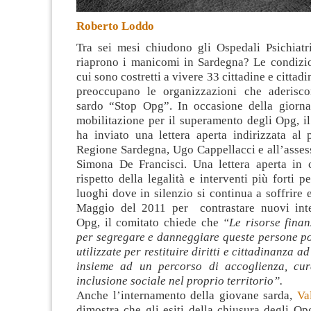
Roberto Loddo
Tra sei mesi chiudono gli Ospedali Psichiatri
riaprono i manicomi in Sardegna?
Le condizio
cui sono costretti a vivere 33 cittadine e cittadin
preoccupano le organizzazioni che aderisco
sardo “Stop Opg”. In occasione della giorna
mobilitazione per il superamento degli Opg, i
ha inviato una lettera aperta indirizzata al 
Regione Sardegna, Ugo Cappellacci e all’assess
Simona De Francisci. Una lettera aperta in c
rispetto della legalità e interventi più forti p
luoghi dove in silenzio si continua a soffrire 
Maggio del 2011 per contrastare nuovi inte
Opg, il comitato chiede che
“Le risorse finanz
per segregare e danneggiare queste persone po
utilizzate per restituire diritti e cittadinanza a
insieme ad un percorso di accoglienza, cur
inclusione sociale nel proprio territorio”.
Anche l’internamento della giovane sarda,
Va
dimostra che gli esiti della chiusura degli O