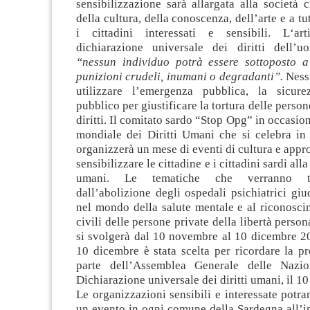
sensibilizzazione sarà allargata alla società 
della cultura, della conoscenza, dell’arte e a tut
i cittadini interessati e sensibili. L‘ar
dichiarazione universale dei diritti dell’
“nessun individuo potrà essere sottoposto a
punizioni crudeli, inumani o degradanti”.
Ness
utilizzare l’emergenza pubblica, la sicure
pubblico per giustificare la tortura delle person
diritti. Il comitato sardo “Stop Opg” in occasio
mondiale dei Diritti Umani che si celebra in 
organizzerà un mese di eventi di cultura e app
sensibilizzare le cittadine e i cittadini sardi alla 
umani. Le tematiche che verranno tr
dall’abolizione degli ospedali psichiatrici giudi
nel mondo della salute mentale e al riconoscim
civili delle persone private della libertà persona
si svolgerà dal 10 novembre al 10 dicembre 20
10 dicembre è stata scelta per ricordare la p
parte dell’Assemblea Generale delle Nazio
Dichiarazione universale dei diritti umani, il 1
Le organizzazioni sensibili e interessate potr
un evento in ogni comune della Sardegna all’i