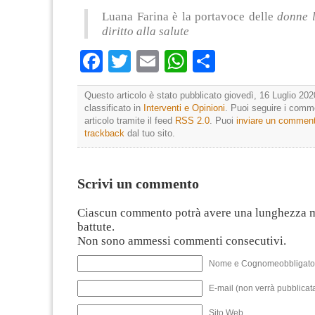
Luana Farina è la portavoce delle
donne l
diritto alla salute
Facebook
Twitter
Email
WhatsApp
Condividi
Questo articolo è stato pubblicato giovedì, 16 Luglio 202
classificato in
Interventi e Opinioni
. Puoi seguire i comm
articolo tramite il feed
RSS 2.0
. Puoi
inviare un commen
trackback
dal tuo sito.
Scrivi un commento
Ciascun commento potrà avere una lunghezza 
battute.
Non sono ammessi commenti consecutivi.
Nome e Cognomeobbligato
E-mail (non verrà pubblicata
Sito Web