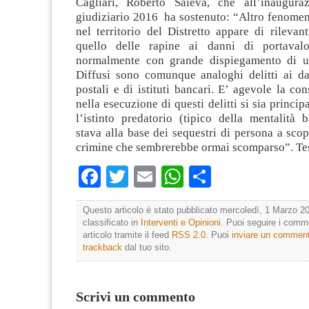
Cagliari, Roberto Saieva, che all’inaugura
giudiziario 2016 ha sostenuto: “Altro fenomen
nel territorio del Distretto appare di rilevan
quello delle rapine ai danni di portavalor
normalmente con grande dispiegamento di u
Diffusi sono comunque analoghi delitti ai dan
postali e di istituti bancari. E’ agevole la co
nella esecuzione di questi delitti si sia princi
l’istinto predatorio (tipico della mentalità 
stava alla base dei sequestri di persona a scop
crimine che sembrerebbe ormai scomparso”. Te
Facebook
Twitter
Email
WhatsApp
Condividi
Questo articolo è stato pubblicato mercoledì, 1 Marzo 20
classificato in
Interventi e Opinioni
. Puoi seguire i comm
articolo tramite il feed
RSS 2.0
. Puoi
inviare un commen
trackback
dal tuo sito.
Scrivi un commento