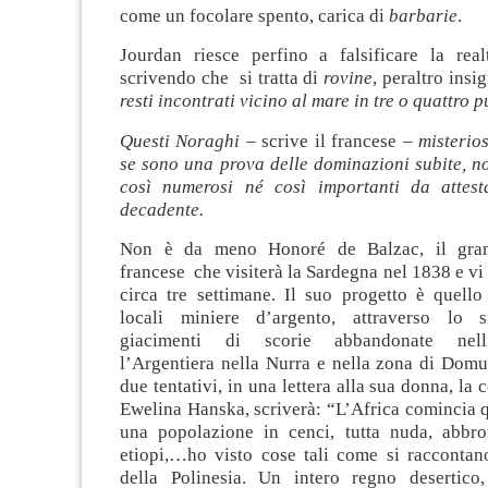
come un focolare spento, carica di
barbarie
.
Jourdan riesce perfino a falsificare la rea
scrivendo che si tratta di
rovine
, peraltro insi
resti incontrati vicino al mare in tre o quattro 
Questi Noraghi
– scrive il francese –
misterios
se so­no una prova delle dominazioni subite, 
così numerosi né così importanti da attest
decadente.
Non è da meno Honoré de Balzac, il gran
francese che visiterà la Sardegna nel 1838 e vi
circa tre settimane. Il suo progetto è quello 
locali miniere d’argento, attraverso lo s
giacimenti di scorie abbandonate nell’
l’Argentiera nella Nurra e nella zona di Domus
due tentativi, in una lettera alla sua donna, la
Ewelina Hanska, scriverà: “L’Africa comincia q
una popolazione in cenci, tutta nuda, abbr
etiopi,…ho visto cose tali come si raccontan
della Polinesia. Un intero regno desertico,