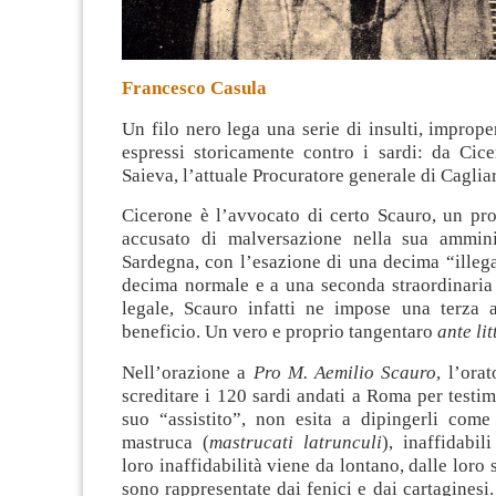
Francesco Casula
Un filo nero lega una serie di insulti, imprope
espressi storicamente contro i sardi: da Cic
Saieva, l’attuale Procuratore generale di Cagliar
Cicerone è l’avvocato di certo Scauro, un pr
accusato di malversazione nella sua ammini
Sardegna, con l’esazione di una decima “illega
decima normale e a una seconda straordinari
legale, Scauro infatti ne impose una terza 
beneficio. Un vero e proprio tangentaro
ante li
Nell’orazione a
Pro M. Aemilio Scauro
, l’ora
screditare i 120 sardi andati a Roma per testim
suo “assistito”, non esita a dipingerli come
mastruca (
mastrucati latrunculi
), inaffidabil
loro inaffidabilità viene da lontano, dalle loro 
sono rappresentate dai fenici e dai cartaginesi.