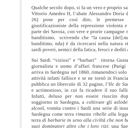
Qualche secolo dopo, si fa un vero e proprio sal
Vittorio Amedeo II, l’abate Alessandro Doria 
26) pone per così dire, le premesse 
giustificazioniste della repressione violenta 
parte dei Savoia, con vere e prorie campagne mi
banditismo, scrivendo che “la causa [del].m
banditimo, nda) è da ricercarsi nella natura s
sardi poveri, nemici della fatica, feroci e dediti 
Sui Sardi “viziosi” e “barbari” ritorna Gust
giornalista e uomo d’affari francese (Parig
arriva in Sardegna nel 1860, rimanendoci solo
attività infatti fallisce e se ne tornò in Franc
pubblica un liberculo di 32 pagine,
l’Ile de S
e acrimonioso, in cui fa ricadere il suo fall
Infatti, deluso per non essere riuscito d
soggiorno in Sardegna, a coltivare gli asfode
alcool, vomita contro i Sardi una serie di insul
Sardegna come terra
rimasta ribelle alla legg
terra
di barbarie in seno alla civiltà che non h
suoi dominatori altro che i loro vizi
: una Sa