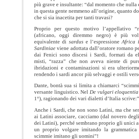
più grave e insultante: “dal momento che nulla d
in questa gente nemmeno all’o­rigine, quanto 
che si sia inacetita per tanti travasi?
Proprio per questo motivo l’appellativo “
(africano, oggi diremmo negro) è più vo
equivalente di
sardus
e l’espressione
Africa 
Sardiniae
viene adottata dall’oratore romano p
dai Fenici sono discesi i Sardi, formati da e
misti, “razza” che non aveva niente di pur
ibridazioni e contaminazioni si era ulteriorm
rendendo i sardi ancor più selvaggi e ostili ver
Dante, bontà sua si limita a chiamarci “scimm
versante linguistico. Nel
De vulgari eloquentia
1°), ragionando dei vari dialetti d’Italia scrive:
Anche i Sardi, che non sono Latini, ma che se
ai Latini associare, cacciamo (dal novero degli 
dei Latini), perché sembrano proprio gli unici a
un proprio volgare imitando la grammatica 
scimmie imitano gli uomini”!