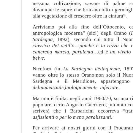
nessuna coltivazione, savane di palme selv
dovunque le capre che brucano tutti i germogl
alla vegetazione di crescere oltre la cintura”.
Arriviamo poi alla fine dell’Ottocento, 
antropologica moderna” (sic!) degli Orano (
P
Sardegna,
1892), secondo cui tutto il Nuo
classico del delitto
…
poiché è la razza che r
cancrena marcia, purulenta
…ed è
un vivaio 
belve.
Niceforo (in
La Sardegna delinquente,
1897
vanno oltre lo stesso Orano:non solo il Nuor
Sardegna e il Meridione, appartengon
delinquenziale,biologicamente inferiore.
Ma non è finita: negli anni 1960/70, su una ri
popolare, certo Augusto Guerriero, più noto c
scriverà che i Barbaricini occorreva “tra
asfissianti o per lo meno paralizzanti
.
Per arrivare ai nostri giorni con il Procurat