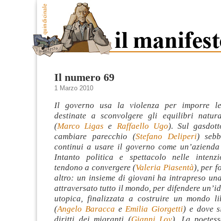
Il numero 69
1 Marzo 2010
Il governo usa la violenza per imporre le
destinate a sconvolgere gli equilibri natural
(
Marco Ligas
e
Raffaello Ugo
). Sul gasdot
cambiare parecchio (
Stefano Deliperi
) sebb
continui a usare il governo come un’azienda
Intanto politica e spettacolo nelle intenz
tendono a convergere (
Valeria Piasentà
), per f
altro: un insieme di giovani ha intrapreso un
attraversato tutto il mondo, per difendere un’id
utopica, finalizzata a costruire un mondo l
(
Angelo Baracca
e
Emilia Giorgetti
) e dove s
diritti dei migranti (
Gianni Loy
). La poetess