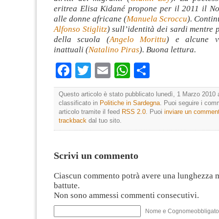
eritrea Elisa Kidané propone per il 2011 il N
alle donne africane (
Manuela Scroccu
). Contin
Alfonso Stiglitz
) sull’identità dei sardi mentre p
della scuola (
Angelo Morittu
) e alcune v
inattuali (
Natalino Piras
). Buona lettura.
Facebook
Twitter
Email
WhatsApp
Condividi
Questo articolo è stato pubblicato lunedì, 1 Marzo 2010 
classificato in
Politiche in Sardegna
. Puoi seguire i com
articolo tramite il feed
RSS 2.0
. Puoi
inviare un commen
trackback
dal tuo sito.
Scrivi un commento
Ciascun commento potrà avere una lunghezza 
battute.
Non sono ammessi commenti consecutivi.
Nome e Cognomeobbligato