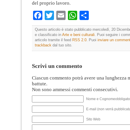
del proprio lavoro.
Facebook
Twitter
Email
WhatsApp
Condividi
Questo articolo è stato pubblicato mercoledì, 20 Dicemb
e classificato in
Arte e beni culturali
. Puoi seguire i com
articolo tramite il feed
RSS 2.0
. Puoi
inviare un commen
trackback
dal tuo sito.
Scrivi un commento
Ciascun commento potrà avere una lunghezza 
battute.
Non sono ammessi commenti consecutivi.
Nome e Cognomeobbligato
E-mail (non verrà pubblicata
Sito Web