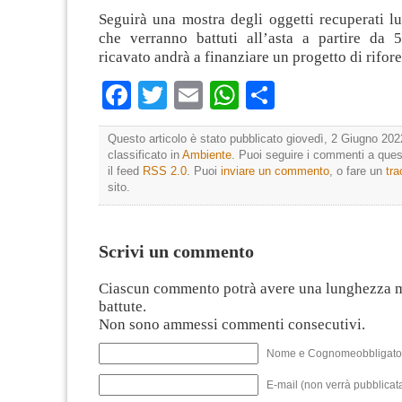
Seguirà una mostra degli oggetti recuperati l
che verranno battuti all’asta a partire da 5
ricavato andrà a finanziare un progetto di rifor
Facebook
Twitter
Email
WhatsApp
Condividi
Questo articolo è stato pubblicato giovedì, 2 Giugno 202
classificato in
Ambiente
. Puoi seguire i commenti a quest
il feed
RSS 2.0
. Puoi
inviare un commento
, o fare un
tr
sito.
Scrivi un commento
Ciascun commento potrà avere una lunghezza 
battute.
Non sono ammessi commenti consecutivi.
Nome e Cognomeobbligato
E-mail (non verrà pubblicata