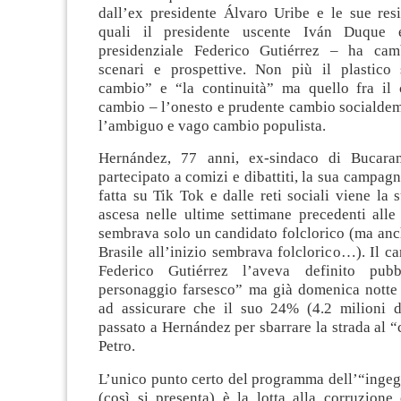
dall’ex presidente Álvaro Uribe e le sue res
quali il presidente uscente Iván Duque 
presidenziale Federico Gutiérrez – ha cam
scenari e prospettive. Non più il plastico 
cambio” e “la continuità” ma quello fra il
cambio – l’onesto e prudente cambio socialdem
l’ambiguo e vago cambio populista.
Hernández, 77 anni, ex-sindaco di Bucar
partecipato a comizi e dibattiti, la sua campagn
fatta su Tik Tok e dalle reti sociali viene la s
ascesa nelle ultime settimane precedenti alle
sembrava solo un candidato folclorico (ma anc
Brasile all’inizio sembrava folclorico…). Il ca
Federico Gutiérrez l’aveva definito pub
personaggio farsesco” ma già domenica notte s
ad assicurare che il suo 24% (4.2 milioni d
passato a Hernández per sbarrare la strada al “
Petro.
L’unico punto certo del programma dell’“inge
(così si presenta) è la lotta alla corruzione