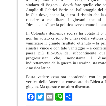
sindaco di Bogotá -, dovrà fare quello che ha
Amplio di Gabriel Boric nel ballottaggio del 
in Cile dove, anche là, c’era il rischio che la 
riuscire a mobilitare i giovani che al 
“desencanto” per la politica aveva tenuto lonta
In Colombia domenica scorsa ha votato il 5
non ha votato ci sono le chiavi della vittoria 
vanificare il grande risultato ottenuto – la pr
sinistra vince e con tale vantaggio – e confer
paese più filo-USA del subcontinente quell
progressista” che, nonostante i disas
indirettamente dalla guerra in Ucraina, sta mate
America latina.
Basta vedere cosa sta accadendo con la pr
vertice delle Americhe convocato da Biden a L
giugno. Ma questo è un altro discorso.
Facebook
Twitter
Email
WhatsApp
Condividi