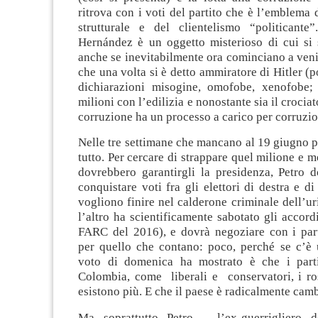
ritrova con i voti del partito che è l’emblema 
strutturale e del clientelismo “politicante”
Hernández è un oggetto misterioso di cui si
anche se inevitabilmente ora cominciano a veni
che una volta si è detto ammiratore di Hitler (po
dichiarazioni misogine, omofobe, xenofobe;
milioni con l’edilizia e nonostante sia il crociato
corruzione ha un processo a carico per corruzio
Nelle tre settimane che mancano al 19 giugno 
tutto. Per cercare di strappare quel milione e m
dovrebbero garantirgli la presidenza, Petro d
conquistare voti fra gli elettori di destra e d
vogliono finire nel calderone criminale dell’u
l’altro ha scientificamente sabotato gli accord
FARC del 2016), e dovrà negoziare con i parti
per quello che contano: poco, perché se c’è 
voto di domenica ha mostrato è che i partit
Colombia, come liberali e conservatori, i ros
esistono più. E che il paese è radicalmente cam
Ma soprattutto Petro – l’ex-guerrigliero d