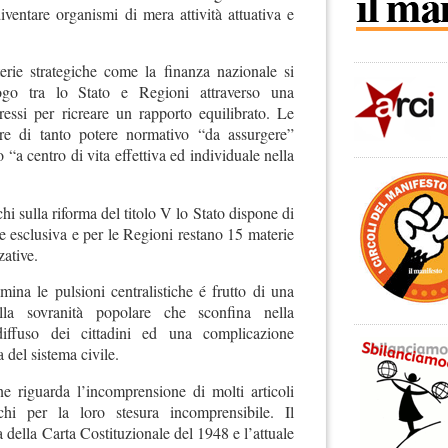
 diventare organismi di mera attività attuativa e
rie strategiche come la finanza nazionale si
ogo tra lo Stato e Regioni attraverso una
ressi per ricreare un rapporto equilibrato. Le
re di tanto potere normativo “da assurgere”
“a centro di vita effettiva ed individuale nella
i sulla riforma del titolo V lo Stato dispone di
ne esclusiva e per le Regioni restano 15 materie
ative.
mina le pulsioni centralistiche é frutto di una
lla sovranità popolare che sconfina nella
diffuso dei cittadini ed una complicazione
a del sistema civile.
e riguarda l’incomprensione di molti articoli
hi per la loro stesura incomprensibile. Il
a della Carta Costituzionale del 1948 e l’attuale