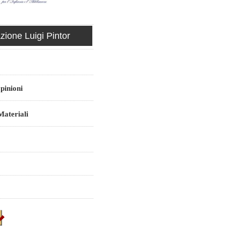
ione Luigi Pintor
pinioni
ateriali