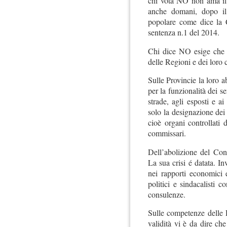
chi vota NO non ama il 
anche domani, dopo il 
popolare come dice la C
sentenza n.1 del 2014.
Chi dice NO esige che i
delle Regioni e dei loro c
Sulle Provincie la loro a
per la funzionalità dei s
strade, agli esposti e a
solo la designazione dei 
cioè organi controllati 
commissari.
Dell’abolizione del Con
La sua crisi é datata. I
nei rapporti economici 
politici e sindacalisti
consulenze.
Sulle competenze delle 
validità vi è da dire ch