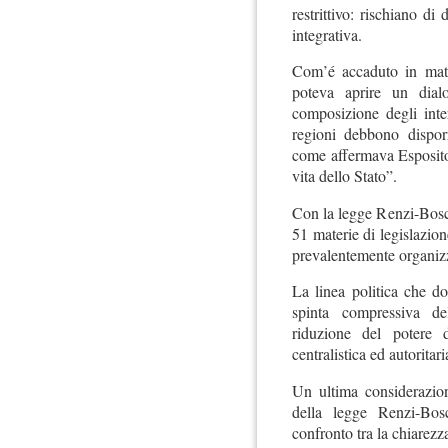
restrittivo: rischiano di
integrativa.
Com’é accaduto in mate
poteva aprire un dial
composizione degli inte
regioni debbono dispor
come affermava Esposito 
vita dello Stato”.
Con la legge Renzi-Bosch
51 materie di legislazio
prevalentemente organizz
La linea politica che do
spinta compressiva de
riduzione del potere 
centralistica ed autoritari
Un ultima considerazion
della legge Renzi-Bosc
confronto tra la chiarezz