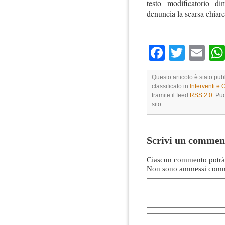
testo modificatorio di
denuncia la scarsa chiare
Faceboo
Twitte
Em
Questo articolo è stato pu
classificato in
Interventi e 
tramite il feed
RSS 2.0
. Pu
sito.
Scrivi un commen
Ciascun commento potrà 
Non sono ammessi comme