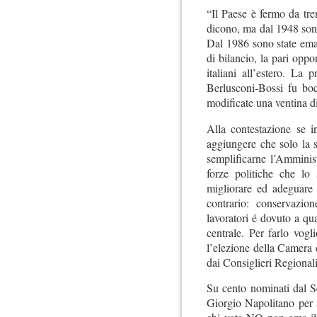
“Il Paese è fermo da tren
dicono, ma dal 1948 sono 
Dal 1986 sono state eman
di bilancio, la pari oppo
italiani all’estero. La 
Berlusconi-Bossi fu boc
modificate una ventina d
Alla contestazione se i
aggiungere che solo la s
semplificarne l’Amminis
forze politiche che lo
migliorare ed adeguare a
contrario: conservazio
lavoratori é dovuto a qu
centrale. Per farlo vogl
l’elezione della Camera 
dai Consiglieri Regionali 
Su cento nominati dal S
Giorgio Napolitano per a