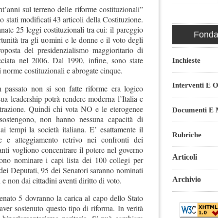
t’anni sul terreno delle riforme costituzionali”
stati modificati 43 articoli della Costituzione.
ate 25 leggi costituzionali tra cui: il pareggio
Fondaz
rtunità tra gli uomini e le donne e il voto degli
proposta del presidenzialismo maggioritario di
ciata nel 2006. Dal 1990, infine, sono state
Inchieste
i norme costituzionali e abrogate cinque.
Interventi E O
n passato non si son fatte riforme era logico
ua leadership potrà rendere moderna l’Italia e
trazione. Quindi chi vota NO e le eterogenee
Documenti E M
 sostengono, non hanno nessuna capacità di
i tempi la società italiana. E’ esattamente il
Rubriche
ne e atteggiamento retrivo nei confronti dei
anti vogliono concentrare il potere nel governo
Articoli
iono nominare i capi lista dei 100 collegi per
dei Deputati, 95 dei Senatori saranno nominati
e non dai cittadini aventi diritto di voto.
Archivio
enato 5 dovranno la carica al capo dello Stato
ver sostenuto questo tipo di riforma. In verità