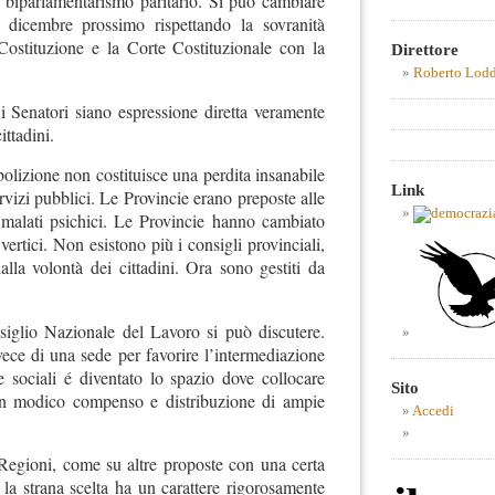
biparlamentarismo paritario. Si può cambiare
dicembre prossimo rispettando la sovranità
ostituzione e la Corte Costituzionale con la
Direttore
Roberto Lod
 Senatori siano espressione diretta veramente
ittadini.
bolizione non costituisce una perdita insanabile
Link
ervizi pubblici. Le Provincie erano preposte alle
i malati psichici. Le Provincie hanno cambiato
vertici. Non esistono più i consigli provinciali,
dalla volontà dei cittadini. Ora sono gestiti da
siglio Nazionale del Lavoro si può discutere.
nvece di una sede per favorire l’intermediazione
e sociali é diventato lo spazio dove collocare
Sito
 con modico compenso e distribuzione di ampie
Accedi
Regioni, come su altre proposte con una certa
e la strana scelta ha un carattere rigorosamente