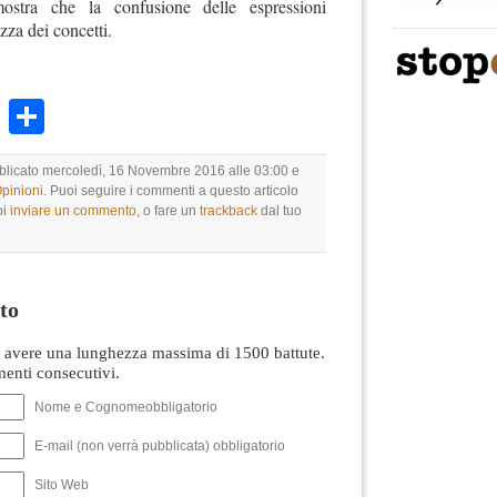
mostra che la confusione delle espressioni
zza dei concetti.
k
r
ail
WhatsApp
Condividi
bblicato mercoledì, 16 Novembre 2016 alle 03:00 e
Opinioni
. Puoi seguire i commenti a questo articolo
oi
inviare un commento
, o fare un
trackback
dal tuo
to
avere una lunghezza massima di 1500 battute.
nti consecutivi.
Nome e Cognomeobbligatorio
E-mail (non verrà pubblicata) obbligatorio
Sito Web