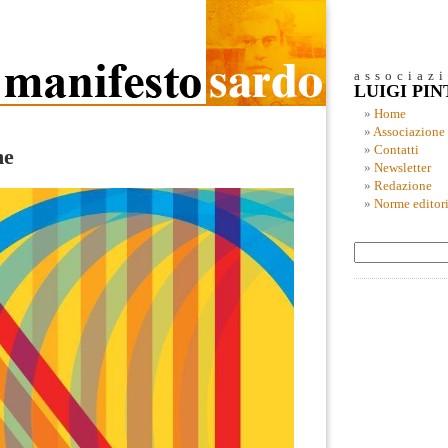
associaz
LUIGI PI
Home
Associazione
Contatti
me
Newsletter
Redazione
Norme editori