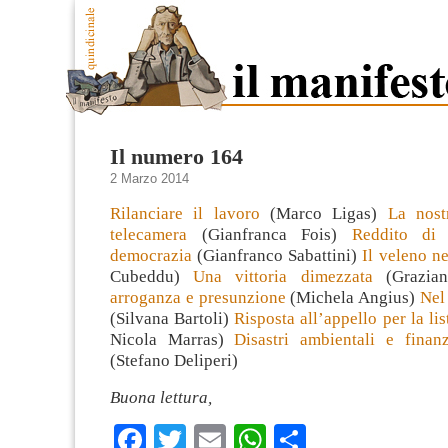
Il numero 164
2 Marzo 2014
Rilanciare il lavoro
(Marco Ligas)
La nost
telecamera
(Gianfranca Fois)
Reddito di 
democrazia
(Gianfranco Sabattini)
Il veleno n
Cubeddu)
Una vittoria dimezzata
(Grazian
arroganza e presunzione
(Michela Angius)
Nel
(Silvana Bartoli)
Risposta all’appello per la lis
Nicola Marras)
Disastri ambientali e finanz
(Stefano Deliperi)
Buona lettura,
Facebook
Twitter
Email
WhatsApp
Condividi