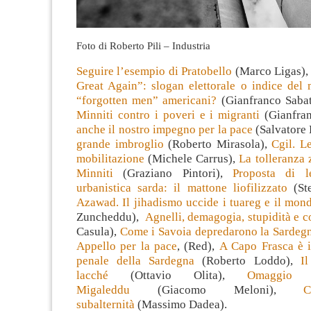
Foto di Roberto Pili – Industria
Seguire l’esempio di Pratobello
(Marco Ligas)
Great Again”: slogan elettorale o indice del 
“forgotten men” americani?
(Gianfranco Sabat
Minniti contro i poveri e i migranti
(Gianfran
anche il nostro impegno per la pace
(Salvatore 
grande imbroglio
(Roberto Mirasola),
Cgil. L
mobilitazione
(Michele Carrus),
La tolleranza 
Minniti
(Graziano Pintori),
Proposta di l
urbanistica sarda: il mattone liofilizzato
(Ste
Azawad. Il jihadismo uccide i tuareg e il mon
Zuncheddu),
Agnelli, demagogia, stupidità e 
Casula),
Come i Savoia depredarono la Sardeg
Appello per la pace
, (Red),
A Capo Frasca è i
penale della Sardegna
(Roberto Loddo),
I
lacché
(Ottavio Olita),
Omaggio 
Migaleddu
(Giacomo Meloni),
C
subalternità
(Massimo Dadea).