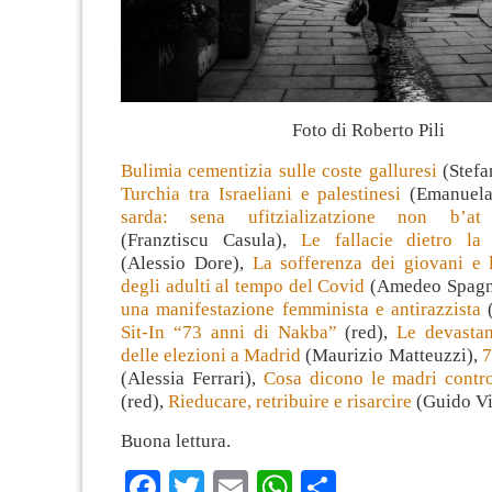
Foto di Roberto Pili
Bulimia cementizia sulle coste galluresi
(Stefa
Turchia tra Israeliani e palestinesi
(Emanuela
sarda: sena ufitzializatzione non b’at 
(Franztiscu Casula),
Le fallacie dietro la
(Alessio Dore),
La sofferenza dei giovani e l
degli adulti al tempo del Covid
(Amedeo Spagn
una manifestazione femminista e antirazzista
(
Sit-In “73 anni di Nakba”
(red),
Le devasta
delle elezioni a Madrid
(Maurizio Matteuzzi),
7
(Alessia Ferrari),
Cosa dicono le madri contro
(red),
Rieducare, retribuire e risarcire
(Guido Vi
Buona lettura.
Facebook
Twitter
Email
WhatsApp
Condividi