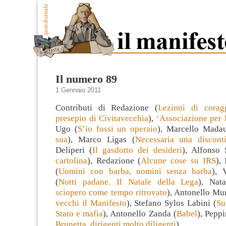
Il numero 89
1 Gennaio 2011
Contributi di Redazione (
Lezioni di corag
presepio di Civitavecchia
),
‘Associazione per
Ugo (
S’io fossi un operaio
), Marcello Mada
sua
), Marco Ligas (
Necessaria una disconti
Deliperi (
Il gasdotto dei desideri
), Alfonso S
cartolina
), Redazione (
Alcune cose su IRS
),
(
Uomini con barba, uomini senza barba
), 
(
Notti padane. Il Natale della Lega
), Nata
sciopero come tempo ritrovato
), Antonello Mur
vecchi il Manifesto
), Stefano Sylos Labini (
Su
Stato e mafia
), Antonello Zanda (
Babel
), Pepp
Brunetta, dirigenti molto diligenti
).