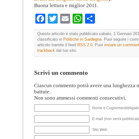
Buona lettura e miglior 2011.
Facebook
Twitter
Email
WhatsApp
Condividi
Questo articolo è stato pubblicato sabato, 1 Gennaio 201
classificato in
Politiche in Sardegna
. Puoi seguire i com
articolo tramite il feed
RSS 2.0
. Puoi
inviare un commen
trackback
dal tuo sito.
Scrivi un commento
Ciascun commento potrà avere una lunghezza 
battute.
Non sono ammessi commenti consecutivi.
Nome e Cognomeobbligato
E-mail (non verrà pubblicata
Sito Web