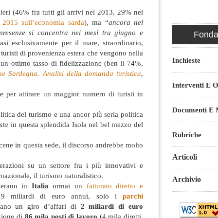
ieri (46% fra tutti gli arrivi nel 2013, 29% nel
 2015 sull’economia sarda
), ma “
ancora nel
resenze si concentra nei mesi tra giugno e
Fondaz
si esclusivamente per il mare, straordinario,
 turisti di provenienza estera che vengono nella
Inchieste
 un ottimo tasso di fidelizzazione (ben il 74%,
ne Sardegna. Analisi della domanda turistica
,
Interventi E O
per attirare un maggior numero di turisti in
Documenti E M
itica del turismo e una ancor più seria politica
sta
in questa splendida Isola nel bel mezzo del
Rubriche
ene in questa sede, il discorso andrebbe molto
Articoli
razioni su un settore fra i più innovativi e
rnazionale, il turismo naturalistico.
Archivio
nerano in
Italia
ormai un
fatturato diretto e
9 miliardi di euro annui, solo i
parchi
rano un giro d’affari di
2 miliardi di euro
ione di
86 mila posti di lavoro
(4 mila diretti,