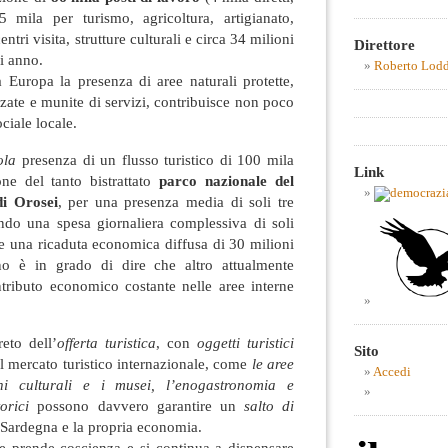
 mila per turismo, agricoltura, artigianato,
ri visita, strutture culturali e circa 34 milioni
Direttore
ni anno.
Roberto Lod
a Europa la presenza di aree naturali protette,
ate e munite di servizi, contribuisce non poco
ciale locale.
ola
presenza di un flusso turistico di 100 mila
Link
one del tanto bistrattato
parco nazionale del
i Orosei
, per una presenza media di soli tre
ando una spesa giornaliera complessiva di soli
e una ricaduta economica diffusa di 30 milioni
o è in grado di dire che altro attualmente
ntributo economico costante nelle aree interne
eto dell’
offerta turistica
, con
oggetti turistici
Sito
il mercato turistico internazionale, come
le aree
Accedi
eni culturali e i musei, l’enogastronomia e
orici
possono davvero garantire un
salto di
 Sardegna e la propria economia.
 prende coscienza e si continua a dispensare