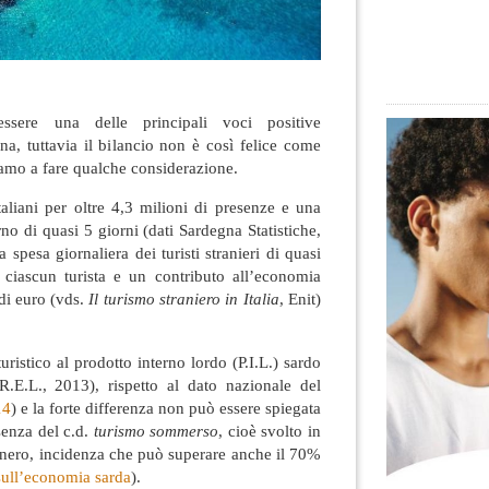
ssere una delle principali voci positive
a, tuttavia il bilancio non è così felice come
amo a fare qualche considerazione.
italiani per oltre 4,3 milioni di presenze e una
no di quasi 5 giorni (dati Sardegna Statistiche,
 spesa giornaliera dei turisti stranieri di quasi
ciascun turista e un contributo all’economia
 di euro (vds.
Il turismo straniero in Italia
, Enit)
turistico al prodotto interno lordo (P.I.L.) sardo
.E.L., 2013), rispetto al dato nazionale del
14
) e la forte differenza non può essere spiegata
senza del c.d.
turismo sommerso
, cioè svolto in
in nero, incidenza che può superare anche il 70%
ull’economia sarda
).