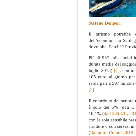
Stefano Deliperi
Il turismo potrebbe e
dell’economia in Sardegn
dovrebbe. Perché? Provi
Più di 937 mila turisti 
durata media del soggior
luglio 2015)
[1]
, con una
105 euro al giorno per 
sarda pari a 597 milioni
[2]
Il contributo del settore 
è solo del 5% (dati C.R
10,1% (
dati E.N.I.T., 20
con la sola sensibile pre
strutture e con servizi 
(
Rapporto Crenos 2015 s