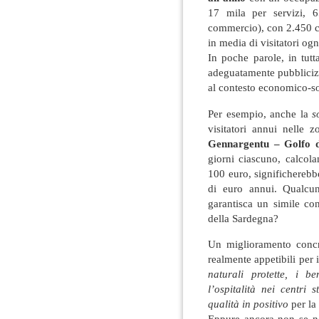
17 mila per servizi, 65
commercio), con 2.450 cent
in media di visitatori og
In poche parole, in tutt
adeguatamente pubblicizz
al contesto economico-so
Per esempio, anche la
s
visitatori annui nelle z
Gennargentu – Golfo d
giorni ciascuno, calcol
100 euro, significherebb
di euro annui. Qualcun
garantisca un simile co
della Sardegna?
Un miglioramento concr
realmente appetibili per 
naturali protette, i b
l’ospitalità nei centri st
qualità in positivo
per la
Eppure ancora non se ne