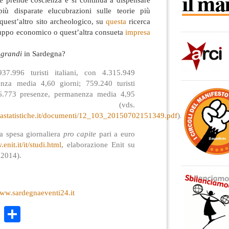
più disparate elucubrazioni sulle teorie più
quest’altro sito archeologico, su
questa
ricerca
luppo economico o quest’altra consueta
impresa
o
grandi
in Sardegna?
7.996 turisti italiani, con 4.315.949
nza media 4,60 giorni; 759.240 turisti
56.773 presenze, permanenza media 4,95
rni (vds.
nastatistiche.it/documenti/12_103_20150702151349.pdf
).
a spesa giornaliera
pro capite
pari a euro
enit.it/it/studi.html
, elaborazione Enit su
 2014).
ww.sardegnaeventi24.it
k
r
ail
WhatsApp
Condividi