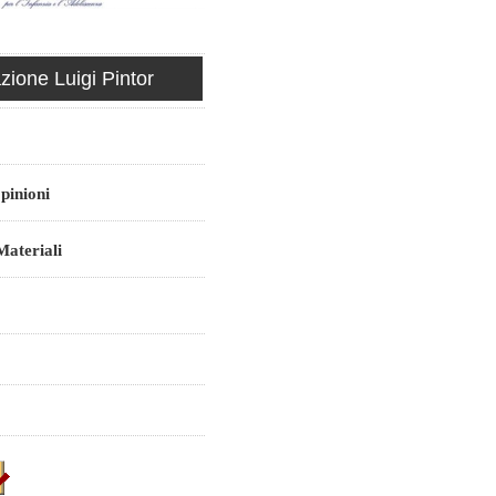
ione Luigi Pintor
pinioni
ateriali