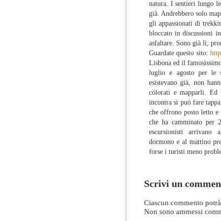
natura. I sentieri lungo l
già. Andrebbero solo mapp
gli appassionati di trekki
bloccato in discussioni in
asfaltare. Sono già lì, pr
Guardate questo sito:
htt
Lisbona ed il famosissimo 
luglio e agosto per le 
esistevano già, non hanno
colorati e mapparli. Ed 
incontra si può fare tapp
che offrono posto letto e
che ha camminato per 25
escursionisti arrivano
dormono e al mattino pres
forse i turisti meno probl
Scrivi un commen
Ciascun commento potrà 
Non sono ammessi comme