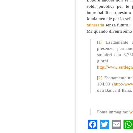
soldi pubblici per le 
improbabili su questo o 
fondamentale per lo svi
mineraria
senza futuro.
Ma quando diventerem
[1]
Esattamente 93
presenze, permane
stranieri con 3.7
gio
http://www.sardeg
[2]
Esattamente un
104,90 (
http://www.
dati Banca d’Italia,
Fonte immagine:
w
Faceboo
Twitte
Em