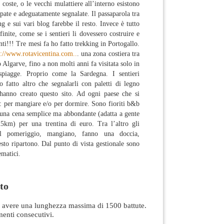
e coste, o le vecchi mulattiere all’interno esistono
ate e adeguatamente segnalate. Il passaparola tra
ng e sui vari blog farebbe il resto. Invece è tutto
finite, come se i sentieri li dovessero costruire e
onti!!! Tre mesi fa ho fatto trekking in Portogallo.
p://www.rotavicentina.com..
. una zona costiera tra
Algarve, fino a non molti anni fa visitata solo in
spiagge. Proprio come la Sardegna. I sentieri
 fatto altro che segnalarli con paletti di legno
hanno creato questo sito. Ad ogni paese che si
a: per mangiare e/o per dormire. Sono fioriti b&b
 una cena semplice ma abbondante (adatta a gente
km) per una trentina di euro. Tra l’altro gli
 al pomeriggio, mangiano, fanno una doccia,
to ripartono. Dal punto di vista gestionale sono
ematici.
to
avere una lunghezza massima di 1500 battute.
nti consecutivi.