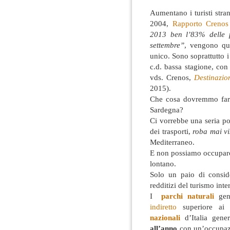
Aumentano i turisti stran
2004,
Rapporto Crenos
2013 ben l’83% delle p
settembre”
, vengono qua
unico. Sono soprattutto i
c.d. bassa stagione, con
vds. Crenos,
Destinazio
2015).
Che cosa dovremmo fare 
Sardegna?
Ci vorrebbe una seria pol
dei trasporti,
roba mai vi
Mediterraneo.
E non possiamo occuparc
lontano.
Solo un paio di conside
redditizi del turismo inte
I
parchi naturali
ge
indiretto
superiore ai 
nazionali
d’Italia gene
all’anno
con un’occupaz