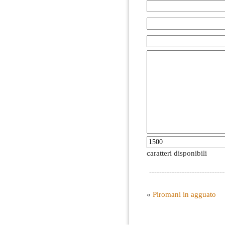
caratteri disponibili
------------------------------
«
Piromani in agguato