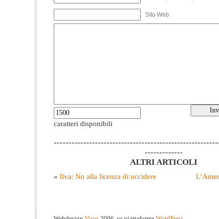
Sito Web
caratteri disponibili
--------------------------------------------------------
-------------
ALTRI ARTICOLI
«
Ilva: No alla licenza di uccidere
L’Ameri
Webdesign
Visus
2006, su piattaforma
WordPress