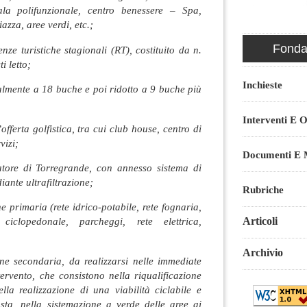
ala polifunzionale, centro benessere – Spa,
azza, aree verdi, etc.;
Fondaz
nze turistiche stagionali (RT), costituito da n.
i letto;
Inchieste
ialmente a 18 buche e poi ridotto a 9 buche più
Interventi E O
’offerta golfistica, tra cui club house, centro di
vizi;
Documenti E M
tore di Torregrande, con annesso sistema di
iante ultrafiltrazione;
Rubriche
e primaria (rete idrico-potabile, rete fognaria,
Articoli
 ciclopedonale, parcheggi, rete elettrica,
Archivio
ne secondaria, da realizzarsi nelle immediate
tervento, che consistono nella riqualificazione
ella realizzazione di una viabilità ciclabile e
osta, nella sistemazione a verde delle aree ai