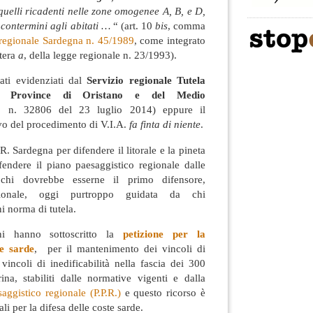
quelli ricadenti nelle zone omogenee A, B, e D,
contermini agli abitati …
“ (art. 10
bis
, comma
regionale Sardegna n. 45/1989
, come integrato
ttera
a
, della legge regionale n. 23/1993).
tati evidenziati dal
Servizio regionale Tutela
le Province di Oristano e del Medio
. n. 32806 del 23 luglio 2014) eppure il
o del procedimento di V.I.A.
fa finta di niente
.
R. Sardegna per difendere il litorale e la pineta
fendere il piano paesaggistico regionale dalle
chi dovrebbe esserne il primo difensore,
gionale, oggi purtroppo guidata da chi
i norma di tutela.
ni hanno sottoscritto la
petizione per la
te sarde
, per il mantenimento dei vincoli di
i vincoli di inedificabilità nella fascia dei 300
ina, stabiliti dalle normative vigenti e dalla
aggistico regionale (P.P.R.)
e questo ricorso è
ali per la difesa delle coste sarde.