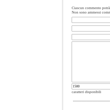
Ciascun commento potrà 
Non sono ammessi comme
caratteri disponibili
------------------------------