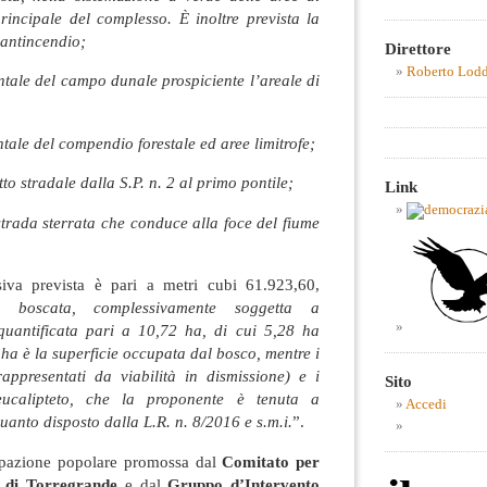
principale del complesso. È inoltre prevista la
 antincendio;
Direttore
Roberto Lod
ntale del campo dunale prospiciente l’areale di
tale del compendio forestale ed aree limitrofe;
tto stradale dalla S.P. n. 2 al primo pontile;
Link
 strada sterrata che conduce alla foce del fiume
iva prevista è pari a metri cubi 61.923,60,
ie boscata, complessivamente soggetta a
 quantificata pari a 10,72 ha, di cui 5,28 ha
6 ha è la superficie occupata dal bosco, mentre i
appresentati da viabilità in dismissione) e i
Sito
ucalipteto, che la proponente è tenuta a
Accedi
uanto disposto dalla L.R. n. 8/2016 e s.m.i.
”.
ipazione popolare promossa dal
Comitato per
o di Torregrande
e dal
Gruppo d’Intervento