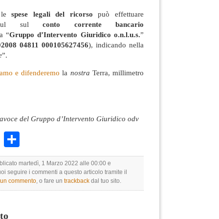
e le
spese legali del ricorso
può effettuare
ul sul
conto corrente bancario
a “
Gruppo d’Intervento Giuridico o.n.l.u.s.
”
02008 04811 000105627456
), indicando nella
e
”.
iamo e difenderemo
la
nostra
Terra, millimetro
rtavoce del Gruppo d’Intervento Giuridico odv
k
r
ail
WhatsApp
Condividi
blicato martedì, 1 Marzo 2022 alle 00:00 e
uoi seguire i commenti a questo articolo tramite il
e un commento
, o fare un
trackback
dal tuo sito.
to