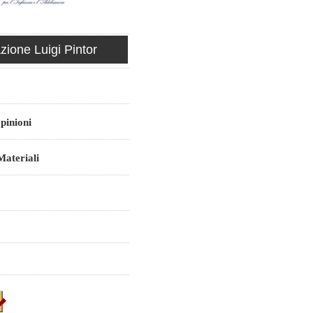
ione Luigi Pintor
pinioni
ateriali