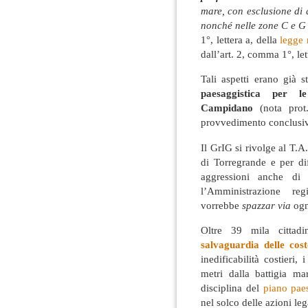
mare, con esclusione di 
nonché nelle zone C e G 
1°, lettera a, della
legge 
dall’art. 2, comma 1°, le
Tali aspetti erano già s
paesaggistica per 
Campidano
(nota prot
provvedimento conclusiv
Il GrIG si rivolge al T.A.
di Torregrande e per di
aggressioni anche di 
l’Amministrazione re
vorrebbe
spazzar via
ogn
Oltre 39 mila cittadi
salvaguardia delle cos
inedificabilità costieri, 
metri dalla battigia mar
disciplina del
piano paes
nel solco delle azioni leg