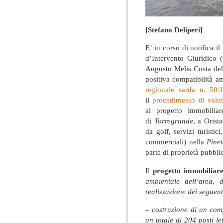
[Stefano Deliperi]
E’ in corso di notifica 
d’Intervento Giuridico 
Augusto Melis Costa del
positiva compatibilità a
regionale sarda n. 50
il
procedimento di valut
al progetto immobiliare
di
Torregrande
, a Orist
da golf, servizi turisti
commerciali) nella
Pinet
parte di proprietà pubbli
Il
progetto immobiliar
ambientale dell’area, 
realizzazione dei seguenti
– costruzione di un com
un totale di 204 posti let