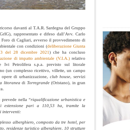
il ricorso davanti al T.A.R. Sardegna del Gruppo
(GrIG), rappresentato e difeso dall’Avv. Carlo
 Foro di Cagliari, avverso il provvedimento di
mbientale con condizioni (
deliberazione Giunta
/13 del 28 dicembre 2021
) che ha concluso
azione di impatto ambientale (V.I.A.)
relativo
 Ivi Petrolifera s.p.a. previsto sul litorale
ano (un complesso ricettivo, villette, un campo
ci, opere di urbanizzazione,
club house
, servizi
a litoranea
di
Torregrande
(Oristano), in gran
ca.
e
prevede nella “
riqualificazione urbanistica e
di estensione pari a 110,53 ha, tramite la
 interventi:
plesso alberghiero, composto da tre hotel, per
to, residenze turistico alberghiere, 10 strutture