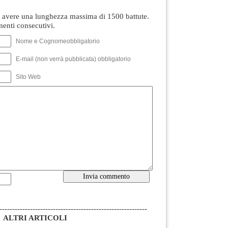
avere una lunghezza massima di 1500 battute.
nti consecutivi.
Nome e Cognomeobbligatorio
E-mail (non verrà pubblicata) obbligatorio
Sito Web
----------------------------------------------------------
ALTRI ARTICOLI