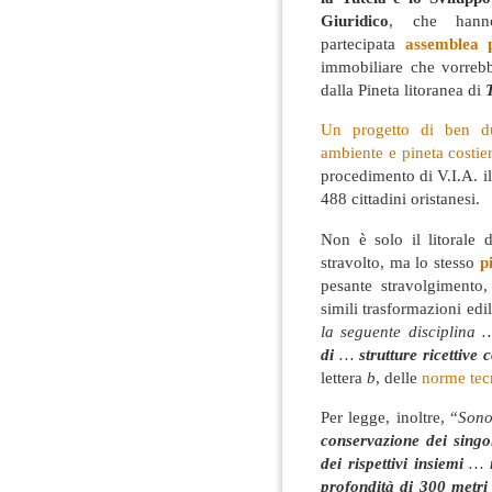
Giuridico
, che hann
partecipata
assemblea 
immobiliare che vorrebb
dalla Pineta litoranea di
Un progetto di ben du
ambiente e pineta costie
procedimento di V.I.A. il
488 cittadini oristanesi.
Non è solo il litorale 
stravolto, ma lo stesso
p
pesante stravolgimento,
simili trasformazioni edili
la seguente disciplina
di
…
strutture ricettive
lettera
b
, delle
norme tecn
Per legge, inoltre, “
Sono
conservazione dei singol
dei rispettivi insiemi
…
profondità di 300 metri 