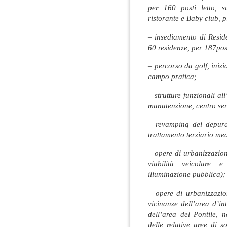
per 160 posti letto, s
ristorante e Baby club, pi
– insediamento di Reside
60 residenze, per 187post
– percorso da golf, iniz
campo pratica;
– strutture funzionali all
manutenzione, centro ser
– revamping del depura
trattamento terziario med
– opere di urbanizzazion
viabilità veicolare e
illuminazione pubblica);
– opere di urbanizzazio
vicinanze dell’area d’in
dell’area del Pontile, n
delle relative aree di s