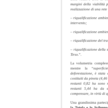
margini della viabilità 
realizzazione di una rete
– riqualificazione ambie
intervento;
– riqualificazione ambien
– riqualificazione del tra
– riqualificazione della
Tirso.
”.
La volumetria compless
mentre la “
superfic
deforestazione, è stata
costituiti da pineta (4,4
restanti 0,82 ha sono r
restanti 5,44 ha da e
compensare, in virtù di q
Una grandissima partec
la Tutela e lo Svilupp