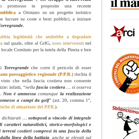
o promosso in proposito una recente
pubblica
a Oristano su un progetto turistico
e lucrare su coste e beni pubblici, a iniziare
Torregrande
.
bbia legittimità che andrebbe a degradare
ra
sul quale, oltre al GrIG,
sono intervenuti
nel
 locale Comitato per la tutela della Pineta e ben
di
Torregrande
che corre il pericolo di esser
iano paesaggistico regionale (P.P.R.)
rischia il
 visto che nella fascia costiera non consente
zie: infatti, “
nella
fascia costiera
… si osserva
 …
Non è ammessa
comunque
la realizzazione
 connesse a campi da golf
” (art. 20, comma 1°,
iche di attuazione del P.P.R.
).
 dichiarati …
sottoposti a vincolo di integrale
i caratteri naturalistici, storico-morfologici e
i terreni costieri compresi in una fascia della
dalla linea della battigia
, anche se elevati sul