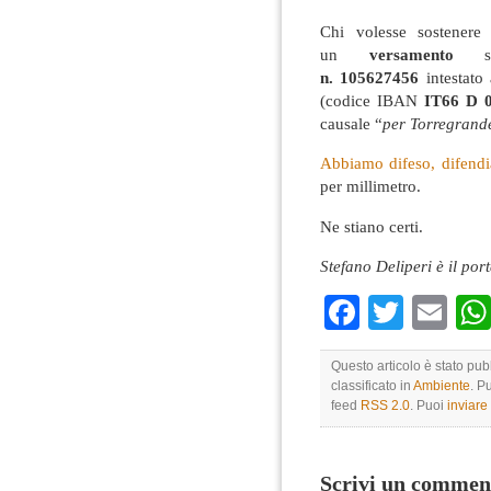
Chi volesse sostener
un
versamento
s
n.
105627456
intestato 
(codice IBAN
IT66 D 
causale “
per Torregrand
Abbiamo difeso, difend
per millimetro.
Ne stiano certi.
Stefano Deliperi è il po
Faceboo
Twitte
Em
Questo articolo è stato pub
classificato in
Ambiente
. P
feed
RSS 2.0
. Puoi
inviar
Scrivi un commen