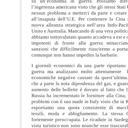
su un’economia di guerra. Possiamo dir
l’ingerenza americana visto che gli stessi Stati
nessun problema a metterci da parte e creare
all’insaputa dell’U.E. Per contenere la Cina 
nuova alleanza strategica nell’area Indo-Pac
Unito e Australia. Mancando di una vera politi
abbiamo sottovalutato quanto accadeva a est e 
impotenti di fronte alla guerra minaccian
sanzioni che difficilmente riusciremo a porta
comunque non hanno impedito la barbarie.
I giornali economici da una parte riportano l
guerra ma analizzano molto attentamente le
economiche negative causate da quest’ultima
che a parte la nota dipendenza del gas, e guar
aumento delle bollette è dovuto al fatto che 
Russia ha incrementato le forniture alla Cina, l
problemi con il suo made in Italy visto che in 
esportiamo una quota consistente di macchi
tessili, moda e abbigliamento. La stessa C
fortemente preoccupata. Le ricadute in Sardeg
vista turistico non sono neanche esse trascura