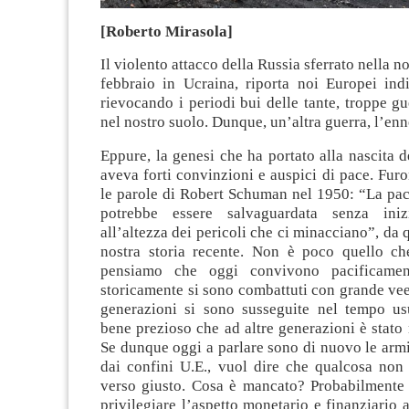
[Roberto Mirasola]
Il violento attacco della Russia sferrato nella not
febbraio in Ucraina, riporta noi Europei ind
rievocando i periodi bui delle tante, troppe g
nel nostro suolo. Dunque, un’altra guerra, l’en
Eppure, la genesi che ha portato alla nascita d
aveva forti convinzioni e auspici di pace. Fur
le parole di Robert Schuman nel 1950: “La pa
potrebbe essere salvaguardata senza inizi
all’altezza dei pericoli che ci minacciano”, da q
nostra storia recente. Non è poco quello che
pensiamo che oggi convivono pacificamen
storicamente si sono combattuti con grande ve
generazioni si sono susseguite nel tempo u
bene prezioso che ad altre generazioni è stato 
Se dunque oggi a parlare sono di nuovo le armi
dai confini U.E., vuol dire che qualcosa non 
verso giusto. Cosa è mancato? Probabilmente l
privilegiare l’aspetto monetario e finanziario a