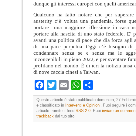
dunque gli interessi europei con quelli america
Qualcuno ha fatto notare che per superare 
austerity c’è voluta una pandemia, forse qu
portare una maggiore riflessione in casa n
portare alla nascita di uno stato federale. E’ p
avanti una politica di pace che dia forza agli 
di una pace perpetua. Oggi c’è bisogno di 
condannare senza se e senza ma le aggres
inconcepibili in pieno 2022, e per sventare futu
profilano nel mondo. È di ieri la notizia ansa 
di nove caccia cinesi a Taiwan.
Facebook
Twitter
Email
WhatsApp
Condividi
Questo articolo è stato pubblicato domenica, 27 Febbrai
e classificato in
Interventi e Opinioni
. Puoi seguire i co
articolo tramite il feed
RSS 2.0
. Puoi
inviare un commen
trackback
dal tuo sito.