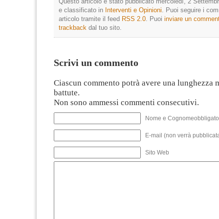
Questo articolo è stato pubblicato mercoledì, 2 Settembr
e classificato in
Interventi e Opinioni
. Puoi seguire i co
articolo tramite il feed
RSS 2.0
. Puoi
inviare un commen
trackback
dal tuo sito.
Scrivi un commento
Ciascun commento potrà avere una lunghezza 
battute.
Non sono ammessi commenti consecutivi.
Nome e Cognomeobbligato
E-mail (non verrà pubblicata
Sito Web