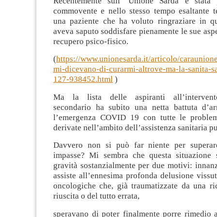
Recentemente sull’ Unione Sarda è stata 
commovente e nello stesso tempo esaltante t
una paziente che ha voluto ringraziare in 
aveva saputo soddisfare pienamente le sue aspe
recupero psico-fisico.
(
https://www.unionesarda.it/articolo/caraunione
mi-dicevano-di-curarmi-altrove-ma-la-sanita-s
127-938452.html
)
Ma la lista delle aspiranti all’intervento
secondario ha subito una netta battuta d’ar
l’emergenza COVID 19 con tutte le problem
derivate nell’ambito dell’assistenza sanitaria p
Davvero non si può far niente per superar
impasse? Mi sembra che questa situazione s
gravità sostanzialmente per due motivi: innanz
assiste all’ennesima profonda delusione vissut
oncologiche che, già traumatizzate da una ri
riuscita o del tutto errata,
speravano di poter finalmente porre rimedio a