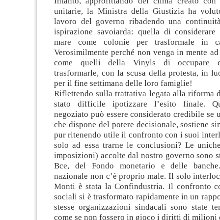
Intanto, approfittando del clima creato con 
unitarie, la Ministra della Giustizia ha volu
lavoro del governo ribadendo una continuit
ispirazione savoiarda: quella di considerare 
mare come colonie per trasformale in car
Verosimilmente perché non venga in mente ad a
come quelli della Vinyls di occupare q
trasformarle, con la scusa della protesta, in l
per il fine settimana delle loro famiglie!
Riflettendo sulla trattativa legata alla riforma
stato difficile ipotizzare l’esito finale.
negoziato può essere considerato credibile se u
che dispone del potere decisionale, sostiene sin
pur ritenendo utile il confronto con i suoi inter
solo ad essa trarne le conclusioni? Le uniche
imposizioni) accolte dal nostro governo sono st
Bce, del Fondo monetario e delle banche
nazionale non c’è proprio male. Il solo interloc
Monti è stata la Confindustria. Il confronto co
sociali si è trasformato rapidamente in un rappo
stesse organizzazioni sindacali sono state te
come se non fossero in gioco i diritti di milioni 