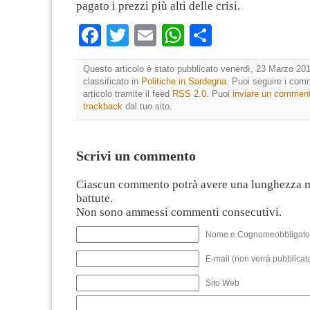
pagato i prezzi più alti delle crisi.
Facebook
Twitter
Email
WhatsApp
Condividi
Questo articolo è stato pubblicato venerdì, 23 Marzo 201
classificato in
Politiche in Sardegna
. Puoi seguire i com
articolo tramite il feed
RSS 2.0
. Puoi
inviare un commen
trackback
dal tuo sito.
Scrivi un commento
Ciascun commento potrà avere una lunghezza 
battute.
Non sono ammessi commenti consecutivi.
Nome e Cognomeobbligato
E-mail (non verrà pubblicata
Sito Web