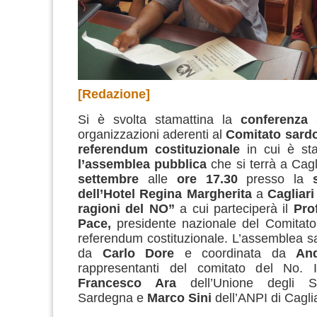
[Redazione]
Si è svolta stamattina la
conferenza
organizzazioni aderenti al
Comitato sardo
referendum costituzionale
in cui è st
l’assemblea pubblica
che si terrà a Cagl
settembre
alle
ore 17.30
presso la
dell’Hotel Regina Margherita
a
Cagliari
ragioni del NO”
a cui parteciperà il
Pro
Pace,
presidente nazionale del Comitato
referendum costituzionale. L’assemblea s
da
Carlo Dore
e coordinata da
An
rappresentanti del comitato del No. I
Francesco Ara
dell’Unione degli St
Sardegna e
Marco Sini
dell’ANPI di Caglia