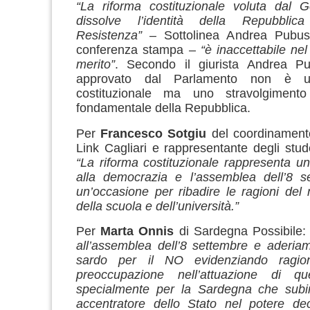
“La riforma costituzionale voluta dal 
dissolve l’identità della Repubblic
Resistenza”
– Sottolinea Andrea Pubus
conferenza stampa –
“è inaccettabile ne
merito”
. Secondo il giurista Andrea Pu
approvato dal Parlamento non è un
costituzionale ma uno stravolgimento
fondamentale della Repubblica.
Per
Francesco Sotgiu
del coordinament
Link Cagliari e rappresentante degli stude
“La riforma costituzionale rappresenta un
alla democrazia e l’assemblea dell’8 s
un’occasione per ribadire le ragioni de
della scuola e dell’università.”
Per
Marta Onnis
di Sardegna Possibile
all’assemblea dell’8 settembre e aderia
sardo per il NO evidenziando ragio
preoccupazione nell’attuazione di qu
specialmente per la Sardegna che subirà
accentratore dello Stato nel potere dec