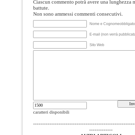
Ciascun commento potrà avere una lunghezza 
battute.
Non sono ammessi commenti consecutivi.
Nome e Cognomeobbligato
E-mail (non verrà pubblicata
Sito Web
caratteri disponibili
--------------------------------------------------------
-------------