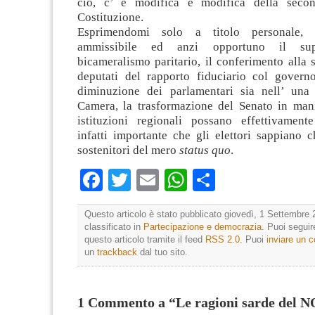
ciò, c’ è modifica e modifica della secon
Costituzione.
Esprimendomi solo a titolo personale, r
ammissibile ed anzi opportuno il sup
bicameralismo paritario, il conferimento alla
deputati del rapporto fiduciario col governo,
diminuzione dei parlamentari sia nell’ una 
Camera, la trasformazione del Senato in mani
istituzioni regionali possano effettivament
infatti importante che gli elettori sappiano 
sostenitori del mero
status quo
.
Facebook
Twitter
Email
WhatsApp
Condividi
Questo articolo è stato pubblicato giovedì, 1 Settembre 
classificato in
Partecipazione e democrazia
. Puoi segui
questo articolo tramite il feed
RSS 2.0
. Puoi
inviare un
un
trackback
dal tuo sito.
1 Commento a “Le ragioni sarde del 