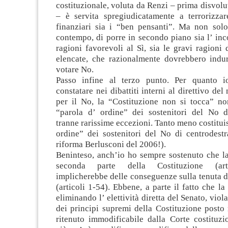
costituzionale, voluta da Renzi – prima disvolut
– è servita spregiudicatamente a terrorizzar
finanziari sia i “ben pensanti”. Ma non solo
contempo, di porre in secondo piano sia l’ inc
ragioni favorevoli al Sì, sia le gravi ragioni 
elencate, che razionalmente dovrebbero indurr
votare No.
Passo infine al terzo punto. Per quanto i
constatare nei dibattiti interni al direttivo de
per il No, la “Costituzione non si tocca” non
“parola d’ ordine” dei sostenitori del No di
tranne rarissime eccezioni. Tanto meno costituis
ordine” dei sostenitori del No di centrodestr
riforma Berlusconi del 2006!).
Beninteso, anch’io ho sempre sostenuto che la
seconda parte della Costituzione (art
implicherebbe delle conseguenze sulla tenuta d
(articoli 1-54). Ebbene, a parte il fatto che la
eliminando l’ elettività diretta del Senato, viol
dei principi supremi della Costituzione posto n
ritenuto immodificabile dalla Corte costituz