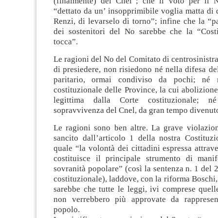
(finalmente) del Cnel”; che il voto per il 
“dettato da un’ insopprimibile voglia matta di 
Renzi, di levarselo di torno”; infine che la “p
dei sostenitori del No sarebbe che la “Cost
tocca”.
Le ragioni del No del Comitato di centrosinistra
di presiedere, non risiedono né nella difesa d
paritario, ormai condiviso da pochi; né n
costituzionale delle Province, la cui abolizione
legittima dalla Corte costituzionale; n
sopravvivenza del Cnel, da gran tempo divenut
Le ragioni sono ben altre. La grave violazion
sancito dall’articolo 1 della nostra Costituz
quale “la volontà dei cittadini espressa attrav
costituisce il principale strumento di manif
sovranità popolare” (così la sentenza n. 1 del 
costituzionale), laddove, con la riforma Boschi
sarebbe che tutte le leggi, ivi comprese quelle
non verrebbero più approvate da rappresent
popolo.