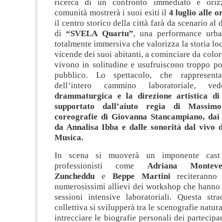
ricerca di un confronto immediato e oriz
comunità mostrerà i suoi esiti il
4 luglio alle o
il centro storico della città farà da scenario al 
di
“SVELA Quartu”
, una performance urba
totalmente immersiva che valorizza la storia loc
vicende dei suoi abitanti, a cominciare da colo
vivono in solitudine e usufruiscono troppo po
pubblico. Lo spettacolo, che rappresent
dell’intero cammino laboratoriale, 
drammaturgica e la direzione artistica di
supportato dall’aiuto regia di Massimo
coreografie di Giovanna Stancampiano, dai 
da Annalisa Ibba e dalle sonorità dal vivo 
Musica.
In scena si muoverà un imponente cast 
professionisti come
Adriana Montev
Zuncheddu
e
Beppe Martini
reciteranno
numerosissimi allievi dei workshop che hanno 
sessioni intensive laboratoriali. Questa stra
collettiva si svilupperà tra le scenografie natural
intrecciare le biografie personali dei partecipan