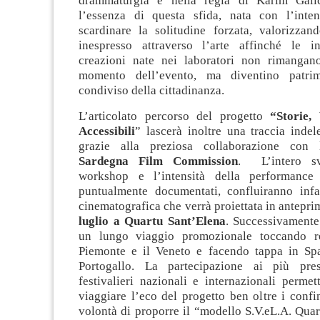
drammaturgia e nella regia di Karim Galici
l’essenza di questa sfida, nata con l’inte
scardinare la solitudine forzata, valorizzand
inespresso attraverso l’arte affinché le i
creazioni nate nei laboratori non rimangan
momento dell’evento, ma diventino patrim
condiviso della cittadinanza.
L’articolato percorso del progetto
“Storie,
Accessibili
” lascerà inoltre una traccia inde
grazie alla preziosa collaborazione co
Sardegna Film Commission
. L’intero sv
workshop e l’intensità della performance 
puntualmente documentati, confluiranno infa
cinematografica che verrà proiettata in antepri
luglio a Quartu Sant’Elena
. Successivamente 
un lungo viaggio promozionale toccando r
Piemonte e il Veneto e facendo tappa in Sp
Portogallo. La partecipazione ai più prest
festivalieri nazionali e internazionali permet
viaggiare l’eco del progetto ben oltre i confin
volontà di proporre il “modello S.V.eL.A. Qua