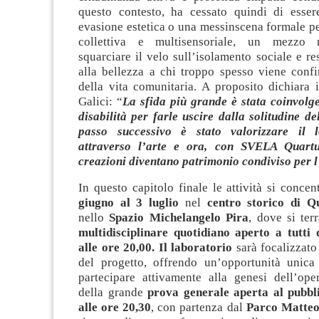
questo contesto, ha cessato quindi di esse
evasione estetica o una messinscena formale pe
collettiva e multisensoriale, un mezzo 
squarciare il velo sull’isolamento sociale e rest
alla bellezza a chi troppo spesso viene confi
della vita comunitaria. A proposito dichiara 
Galici: “
La sfida più grande è stata coinvolg
disabilità per farle uscire dalla solitudine del
passo successivo è stato valorizzare il l
attraverso l’arte
e ora, con SVELA Quartu,
creazioni diventano patrimonio condiviso per l’
In questo capitolo finale le attività si conce
giugno al 3 luglio
nel
centro storico di 
nello
Spazio Michelangelo Pira
, dove si te
multidisciplinare quotidiano aperto a tutti 
alle ore 20,00. Il laboratorio
sarà focalizzato
del progetto, offrendo un’opportunità unica 
partecipare attivamente alla genesi dell’ope
della grande
prova generale aperta al pubbli
alle ore 20,30
, con partenza dal
Parco Matteo