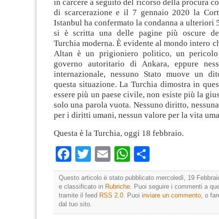
in carcere a seguito del ricorso della procura c
di scarcerazione e il 7 gennaio 2020 la Cort
Istanbul ha confermato la condanna a ulteriori 5
si è scritta una delle pagine più oscure del
Turchia moderna. È evidente al mondo intero c
Altan è un prigioniero politico, un pericolo
governo autoritario di Ankara, eppure ness
internazionale, nessuno Stato muove un dit
questa situazione. La Turchia dimostra in que
essere più un paese civile, non esiste più la giust
solo una parola vuota. Nessuno diritto, nessun
per i diritti umani, nessun valore per la vita um
Questa è la Turchia, oggi 18 febbraio.
Facebook
Twitter
Email
WhatsApp
Condividi
Questo articolo è stato pubblicato mercoledì, 19 Febbrai
e classificato in
Rubriche
. Puoi seguire i commenti a que
tramite il feed
RSS 2.0
. Puoi
inviare un commento
, o fa
dal tuo sito.