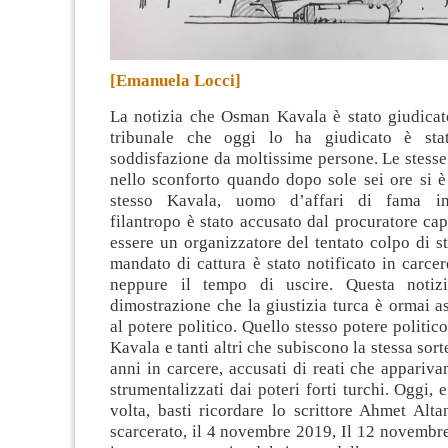
[Emanuela Locci]
La notizia che Osman Kavala è stato giudicat
tribunale che oggi lo ha giudicato è sta
soddisfazione da moltissime persone
. Le stess
nello sconforto quando dopo sole sei ore si è
stesso Kavala, uomo d’affari di fama in
filantropo è stato accusato dal procuratore cap
essere un organizzatore del tentato colpo di st
mandato di cattura è stato notificato in carcer
neppure il tempo di uscire. Questa notiz
dimostrazione che la giustizia turca è ormai as
al potere politico. Quello stesso potere politic
Kavala e tanti altri che subiscono la stessa sort
anni in carcere, accusati di reati che appariva
strumentalizzati dai poteri forti turchi. Oggi, 
volta, basti ricordare lo scrittore Ahmet Alta
scarcerato, il 4 novembre 2019, Il 12 novembr